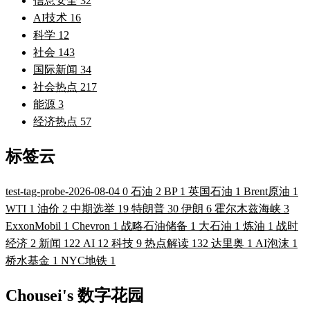
信息安全
32
AI技术
16
科学
12
社会
143
国际新闻
34
社会热点
217
能源
3
经济热点
57
标签云
test-tag-probe-2026-08-04
0
石油
2
BP
1
英国石油
1
Brent原油
1
WTI
1
油价
2
中期选举
19
特朗普
30
伊朗
6
霍尔木兹海峡
3
ExxonMobil
1
Chevron
1
战略石油储备
1
大石油
1
炼油
1
战时
经济
2
新闻
122
AI
12
科技
9
热点解读
132
达里奥
1
AI泡沫
1
桥水基金
1
NYC地铁
1
Chousei's 数字花园