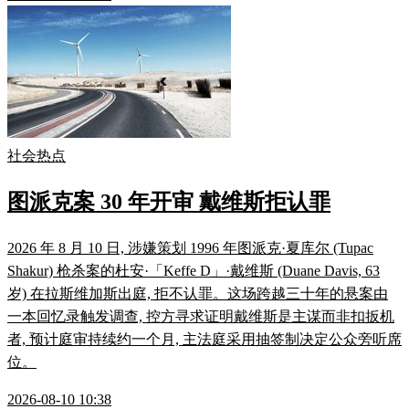
社会热点
图派克案 30 年开审 戴维斯拒认罪
2026 年 8 月 10 日, 涉嫌策划 1996 年图派克·夏库尔 (Tupac
Shakur) 枪杀案的杜安·「Keffe D」·戴维斯 (Duane Davis, 63
岁) 在拉斯维加斯出庭, 拒不认罪。这场跨越三十年的悬案由
一本回忆录触发调查, 控方寻求证明戴维斯是主谋而非扣扳机
者, 预计庭审持续约一个月, 主法庭采用抽签制决定公众旁听席
位。
2026-08-10 10:38