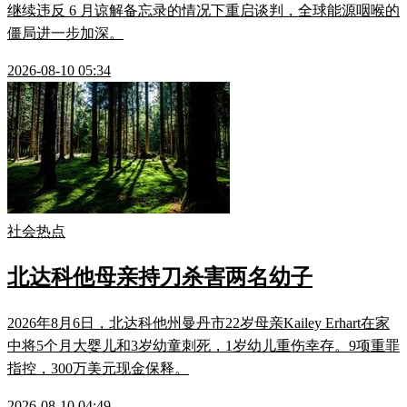
继续违反 6 月谅解备忘录的情况下重启谈判，全球能源咽喉的
僵局进一步加深。
2026-08-10 05:34
社会热点
北达科他母亲持刀杀害两名幼子
2026年8月6日，北达科他州曼丹市22岁母亲Kailey Erhart在家
中将5个月大婴儿和3岁幼童刺死，1岁幼儿重伤幸存。9项重罪
指控，300万美元现金保释。
2026-08-10 04:49