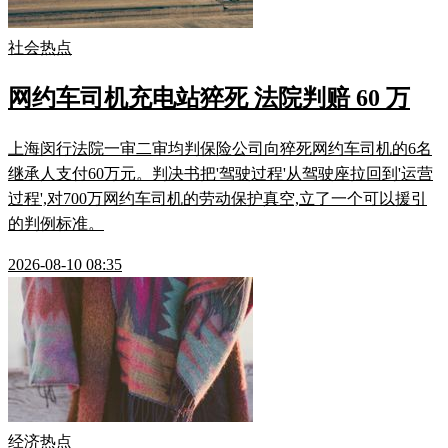
社会热点
网约车司机充电站猝死 法院判赔 60 万
上海闵行法院一审二审均判保险公司向猝死网约车司机的6名
继承人支付60万元。判决书把'驾驶过程'从驾驶座拉回到'运营
过程',对700万网约车司机的劳动保护真空,立了一个可以援引
的判例标准。
2026-08-10 08:35
经济热点