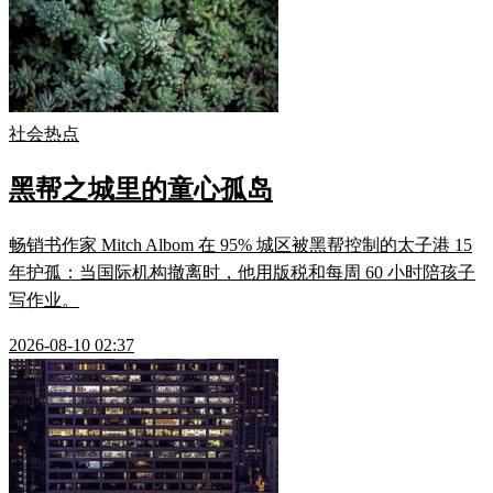
社会热点
黑帮之城里的童心孤岛
畅销书作家 Mitch Albom 在 95% 城区被黑帮控制的太子港 15
年护孤：当国际机构撤离时，他用版税和每周 60 小时陪孩子
写作业。
2026-08-10 02:37