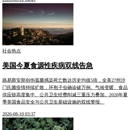
社会热点
美国今夏食源性疾病双线告急
路易斯安那创伤弧菌感染死亡数达历史均值5倍，全美27州沙
门氏菌疫情持续扩散，环孢子虫确诊破万例。气候变暖、食品
供应链高度集中、公共卫生经费削减三重压力叠加。2026年夏
季美国食品安全与公共卫生基础设施的双线警报。
2026-08-10 03:37