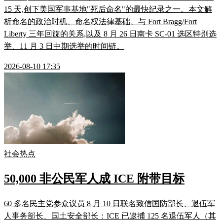
15 天,创下美国军事基地"死后命名"的最快纪录之一。本文解
析命名的政治时机、命名权法律基础、与 Fort Bragg/Fort
Liberty 三年回旋的关系,以及 8 月 26 日南卡 SC-01 选区特别选
举、11 月 3 日中期选举的时间链。
2026-08-10 17:35
社会热点
50,000 非公民军人成 ICE 附带目标
60 多名民主党参众议员 8 月 10 日联名致信国防部长、退伍军
人事务部长、国土安全部长：ICE 已逮捕 125 名退伍军人（其