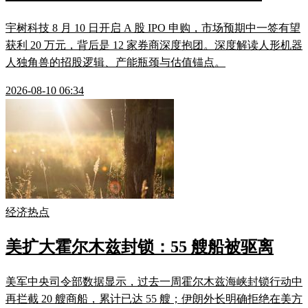
宇树科技 8 月 10 日开启 A 股 IPO 申购，市场预期中一签有望
获利 20 万元，背后是 12 家券商深度抱团。深度解读人形机器
人独角兽的招股逻辑、产能瓶颈与估值锚点。
2026-08-10 06:34
经济热点
美扩大霍尔木兹封锁：55 艘船被驱离
美军中央司令部数据显示，过去一周霍尔木兹海峡封锁行动中
再拦截 20 艘商船，累计已达 55 艘；伊朗外长明确拒绝在美方