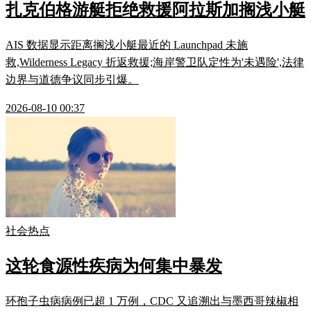
扎克伯格游艇拒绝救援阿拉斯加搁浅小艇
AIS 数据显示距离搁浅小艇最近的 Launchpad 未施
救,Wilderness Legacy 折返救援;海岸警卫队定性为'未遇险',法律
边界与道德争议同步引爆。
2026-08-10 00:37
社会热点
这轮食源性疾病为何集中暴发
环孢子虫病病例已超 1 万例，CDC 又追溯出与墨西哥辣椒相