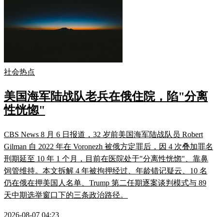
社会热点
美国海军陆战队老兵在俄住院，陷"分离
性恍惚"
CBS News 8 月 6 日报道，32 岁前美国海军陆战队员 Robert
Gilman 自 2022 年在 Voronezh 被俄方定罪后，因 4 次叠加罪名
刑期延至 10 年 1 个月，目前在医院处于"分离性恍惚"、靠鼻
饲管维持。本文拆解 4 年被拘押经过、年龄错记疑云、10 名
仍在俄在押美国人名单、Trump 第二任期逐案谈判模式与 89
天中期选举窗口下的三条政治路径。
2026-08-07 04:23