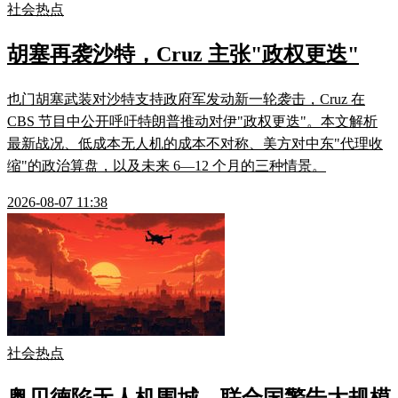
社会热点
胡塞再袭沙特，Cruz 主张"政权更迭"
也门胡塞武装对沙特支持政府军发动新一轮袭击，Cruz 在
CBS 节目中公开呼吁特朗普推动对伊"政权更迭"。本文解析
最新战况、低成本无人机的成本不对称、美方对中东"代理收
缩"的政治算盘，以及未来 6—12 个月的三种情景。
2026-08-07 11:38
社会热点