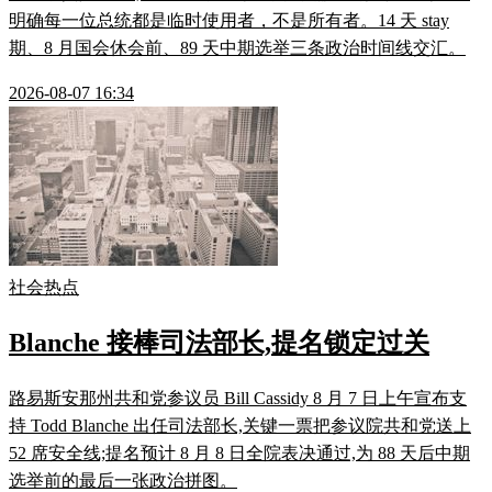
明确每一位总统都是临时使用者，不是所有者。14 天 stay
期、8 月国会休会前、89 天中期选举三条政治时间线交汇。
2026-08-07 16:34
社会热点
Blanche 接棒司法部长,提名锁定过关
路易斯安那州共和党参议员 Bill Cassidy 8 月 7 日上午宣布支
持 Todd Blanche 出任司法部长,关键一票把参议院共和党送上
52 席安全线;提名预计 8 月 8 日全院表决通过,为 88 天后中期
选举前的最后一张政治拼图。