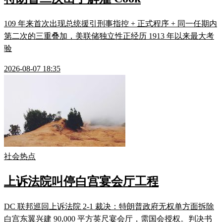
109 年来首次出现总统援引刑事指控 + 正式程序 + 同一任期内
第二次的三重叠加，美联储独立性正经历 1913 年以来最大考
验
2026-08-07 18:35
社会热点
上诉法院叫停白宫宴会厅工程
DC 联邦巡回上诉法院 2-1 裁决：特朗普政府无权单方面拆除
白宫东翼兴建 90,000 平方英尺宴会厅，需国会授权。判决书