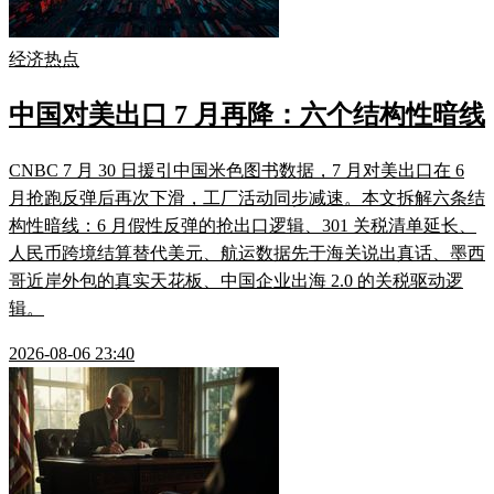
经济热点
中国对美出口 7 月再降：六个结构性暗线
CNBC 7 月 30 日援引中国米色图书数据，7 月对美出口在 6
月抢跑反弹后再次下滑，工厂活动同步减速。本文拆解六条结
构性暗线：6 月假性反弹的抢出口逻辑、301 关税清单延长、
人民币跨境结算替代美元、航运数据先于海关说出真话、墨西
哥近岸外包的真实天花板、中国企业出海 2.0 的关税驱动逻
辑。
2026-08-06 23:40