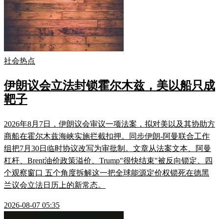
社会热点
伊朗议会立法封锁霍尔木兹，美以船只成
靶子
2026年8月7日，伊朗议会审议一项法案，拟对美以及其协助方
商船在霍尔木兹海峡实施拦截扣押。同步伊朗-阿曼联合工作
组把7月30日临时协议改写为审批制。文章从法案文本、阿曼
杠杆、Brent油价政策溢价、Trump"很快结束"被反向锁定、四
个观察窗口 五个角度拆解这一把全球能源定价权锁死在德黑
兰议会立法日历上的新常态。
2026-08-07 05:35