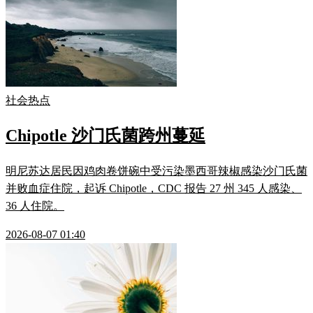
社会热点
Chipotle 沙门氏菌跨州蔓延
明尼苏达居民因鸡肉卷饼碗中受污染墨西哥辣椒感染沙门氏菌
并败血症住院，起诉 Chipotle，CDC 报告 27 州 345 人感染、
36 人住院。
2026-08-07 01:40