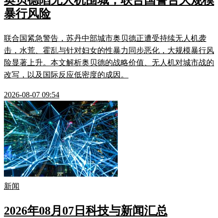
奥贝德陷无人机围城，联合国警告大规模
暴行风险
联合国紧急警告，苏丹中部城市奥贝德正遭受持续无人机袭
击，水荒、霍乱与针对妇女的性暴力同步恶化，大规模暴行风
险显著上升。本文解析奥贝德的战略价值、无人机对城市战的
改写，以及国际反应低密度的成因。
2026-08-07 09:54
新闻
2026年08月07日科技与新闻汇总