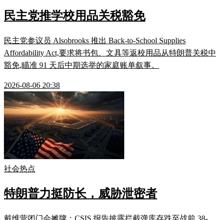
民主党推学校用品关税豁免
民主党参议员 Alsobrooks 推出 Back-to-School Supplies
Affordability Act,要求将书包、文具等返校用品从特朗普关税中
豁免,瞄准 91 天后中期选举的家庭账单叙事。
2026-08-06 20:38
社会热点
特朗普力挺防长，威胁泄密者
戴维营闭门会摊牌：CSIS 报告披露拦截弹库存跌至战前 38-