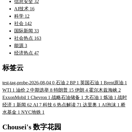
信息安全
32
AI技术
16
科学
12
社会
142
国际新闻
33
社会热点
163
能源
3
经济热点
47
标签云
test-tag-probe-2026-08-04
0
石油
2
BP
1
英国石油
1
Brent原油
1
WTI
1
油价
2
中期选举
8
特朗普
15
伊朗
4
霍尔木兹海峡
2
ExxonMobil
1
Chevron
1
战略石油储备
1
大石油
1
炼油
1
战时
经济
1
新闻
62
AI
7
科技
6
热点解读
71
达里奥
1
AI泡沫
1
桥
水基金
1
NYC地铁
1
Chousei's 数字花园