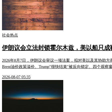
社会热点
伊朗议会立法封锁霍尔木兹，美以船只成
2026年8月7日，伊朗议会审议一项法案，拟对美以及其协助
Brent油价政策溢价、Trump"很快结束"被反向锁定、四
2026-08-07 05:35