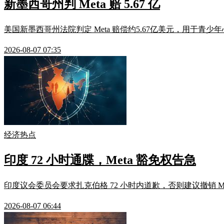
新墨西哥州判 Meta 赔 5.67 亿
美国新墨西哥州法院判定 Meta 赔偿约5.67亿美元，用于青少
2026-08-07 07:35
经济热点
印度 72 小时通牒，Meta 豁免权告急
印度议会委员会要求扎克伯格 72 小时内道歉，否则建议撤销 M
2026-08-07 06:44