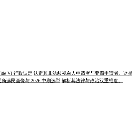
 Title VI 行政认定,认定其非法歧视白人申请者与亚裔申请者
、亚裔选民画像与 2026 中期选举,解析其法律与政治双重维度。