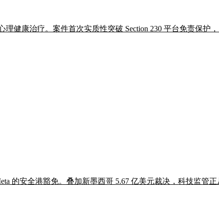
年心理健康治疗。案件首次实质性突破 Section 230 平台免责
eta 的安全港豁免。叠加新墨西哥 5.67 亿美元裁决，科技监