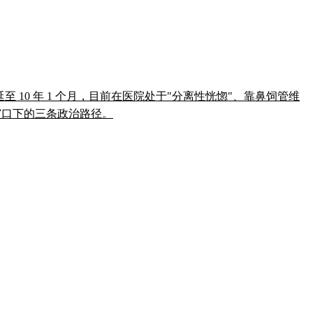
叠加罪名刑期延至 10 年 1 个月，目前在医院处于"分离性恍惚"、靠鼻饲管维
举窗口下的三条政治路径。