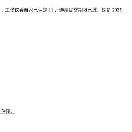
重划宪法修正案，主张议会自家已认定 11 月选票提交期限已过。这是 2025
 人住院。