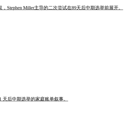
phen Miller主导的二次尝试在89天后中期选举前展开。
豁免,瞄准 91 天后中期选举的家庭账单叙事。