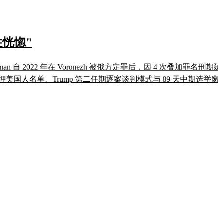
恍惚"
 Gilman 自 2022 年在 Voronezh 被俄方定罪后，因 4 次
押美国人名单、Trump 第二任期逐案谈判模式与 89 天中期选