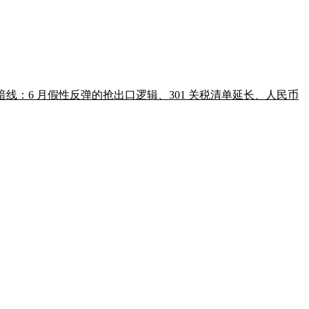
性暗线：6 月假性反弹的抢出口逻辑、301 关税清单延长、人民币