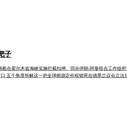
靶子
方商船在霍尔木兹海峡实施拦截扣押。同步伊朗-阿曼联合工作组
个观察窗口 五个角度拆解这一把全球能源定价权锁死在德黑兰议会立