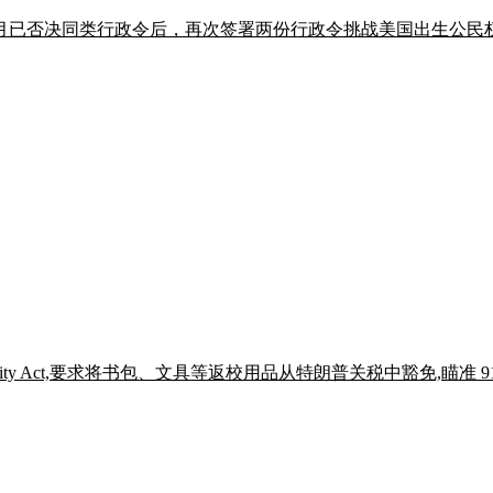
月已否决同类行政令后，再次签署两份行政令挑战美国出生公民权，Ste
ies Affordability Act,要求将书包、文具等返校用品从特朗普关税中