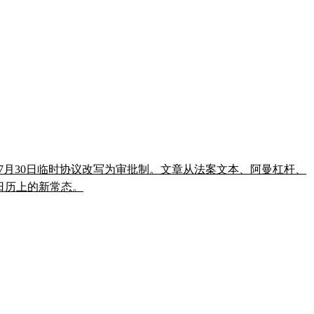
把7月30日临时协议改写为审批制。文章从法案文本、阿曼杠杆、
法日历上的新常态。