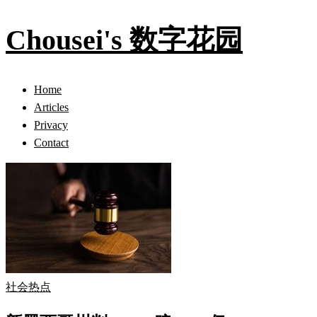
Chousei's 数字花园
Home
Articles
Privacy
Contact
社会热点