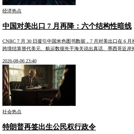
经济热点
中国对美出口 7 月再降：六个结构性暗线
CNBC 7 月 30 日援引中国米色图书数据，7 月对美出口
跨境结算替代美元、航运数据先于海关说出真话、墨西哥近岸外包
2026-08-06 23:40
社会热点
特朗普再签出生公民权行政令