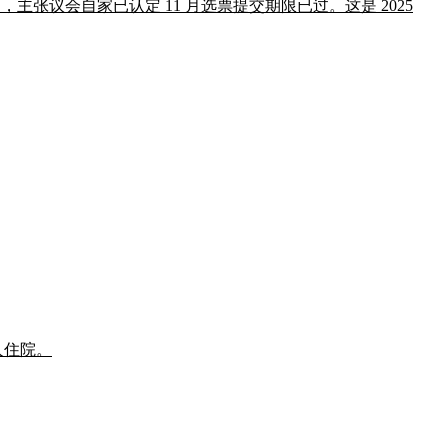
重划宪法修正案，主张议会自家已认定 11 月选票提交期限已过。这是 2025
 人住院。