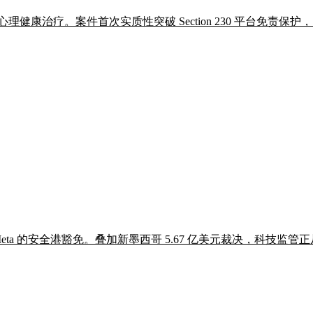
年心理健康治疗。案件首次实质性突破 Section 230 平台免责
eta 的安全港豁免。叠加新墨西哥 5.67 亿美元裁决，科技监