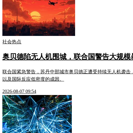
社会热点
奥贝德陷无人机围城，联合国警告大规模
联合国紧急警告，苏丹中部城市奥贝德正遭受持续无人机袭击
以及国际反应低密度的成因。
2026-08-07 09:54