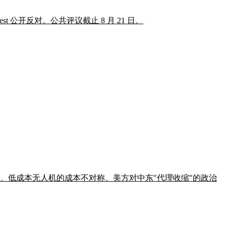
公开反对。公共评议截止 8 月 21 日。
战况、低成本无人机的成本不对称、美方对中东"代理收缩"的政治