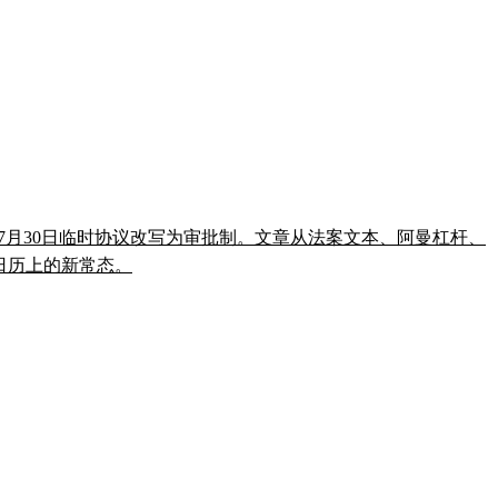
把7月30日临时协议改写为审批制。文章从法案文本、阿曼杠杆、
法日历上的新常态。