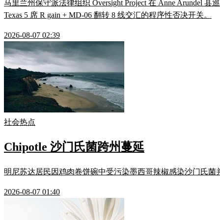
马里兰州保守派法律组织 Oversight Project 在 Anne Ar
Texas 5 席 R gain + MD-06 翻转 8 线交汇的程序性否决开关。
2026-08-07 02:39
社会热点
Chipotle 沙门氏菌跨州蔓延
明尼苏达居民因鸡肉卷饼碗中受污染墨西哥辣椒感染沙门氏菌并败血症住院，
2026-08-07 01:40