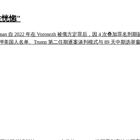
恍惚"
 Gilman 自 2022 年在 Voronezh 被俄方定罪后，因 4 次
押美国人名单、Trump 第二任期逐案谈判模式与 89 天中期选