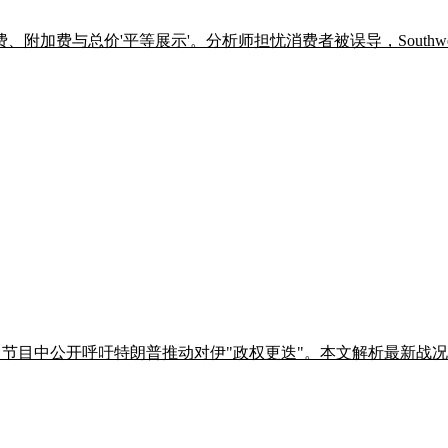
费与总价'平等展示'。分析师担忧消费者被误导，Southwest 
BS 节目中公开呼吁特朗普推动对伊"政权更迭"。本文解析最新