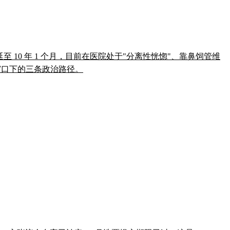
叠加罪名刑期延至 10 年 1 个月，目前在医院处于"分离性恍惚"、靠鼻饲管维
举窗口下的三条政治路径。