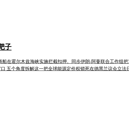
靶子
方商船在霍尔木兹海峡实施拦截扣押。同步伊朗-阿曼联合工作组
个观察窗口 五个角度拆解这一把全球能源定价权锁死在德黑兰议会立