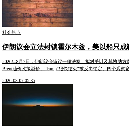
社会热点
伊朗议会立法封锁霍尔木兹，美以船只成
2026年8月7日，伊朗议会审议一项法案，拟对美以及其协助
Brent油价政策溢价、Trump"很快结束"被反向锁定、四
2026-08-07 05:35