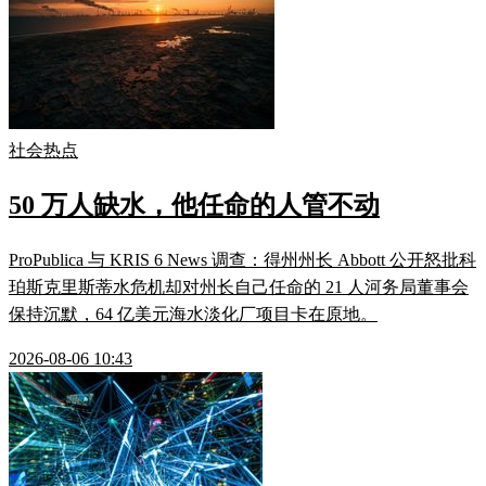
社会热点
50 万人缺水，他任命的人管不动
ProPublica 与 KRIS 6 News 调查：得州州长 Abbott 公开怒批科
珀斯克里斯蒂水危机却对州长自己任命的 21 人河务局董事会
保持沉默，64 亿美元海水淡化厂项目卡在原地。
2026-08-06 10:43