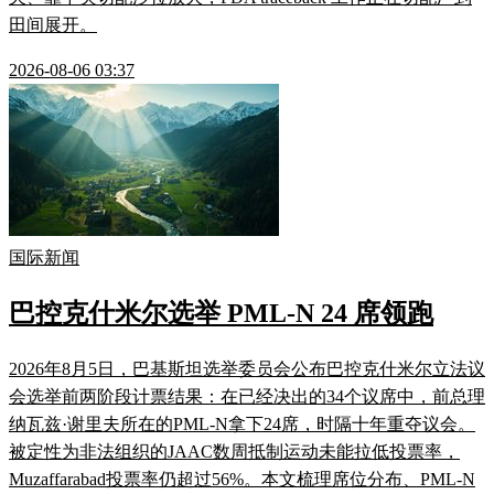
田间展开。
2026-08-06 03:37
国际新闻
巴控克什米尔选举 PML-N 24 席领跑
2026年8月5日，巴基斯坦选举委员会公布巴控克什米尔立法议
会选举前两阶段计票结果：在已经决出的34个议席中，前总理
纳瓦兹·谢里夫所在的PML-N拿下24席，时隔十年重夺议会。
被定性为非法组织的JAAC数周抵制运动未能拉低投票率，
Muzaffarabad投票率仍超过56%。本文梳理席位分布、PML-N