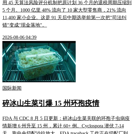
用 45 天算法风险评分机制把原计划 36 个月的退税周期压缩到
5 个月。1000 亿里 48% 流向了 10 家大型零售商，21% 流向
11,400 家小企业。这是 91 天后中期选举前第一次把"司法纠
错"变成"现金落地"。
2026-08-06 04:39
国际新闻
碎冰山生菜引爆 15 州环孢疫情
FDA 与 CDC 8 月 5 日更新：碎冰山生菜关联的环孢子虫病疫
情新增 6 州升至 15 州，累计 60+ 例。Cyclospora 潜伏 7-14
天、靠中央切配沙拉放大，FDA traceback 工作正在切配厂到