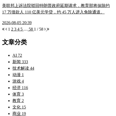
美联邦上诉法院驳回特朗普政府延期请求，教育部将抹除约
17 万借款人 110 亿美元学贷，约 45 万人进入免除通道。
2026-08-05 20:39
1
2
3
4
5
…
58
1 / 58
文章分类
AI
72
新闻
333
技术解读
44
动漫
1
游戏
4
经济
116
体育
3
教育
2
文化
15
商业
19