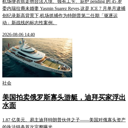
机场便衣抓走他合法入境、领有工卡、庇护 pending 的 45 岁
委内瑞拉裔未婚妻 Yasmin Suarez Reyes,这是 ICE 7 月单月逮捕
创纪录新高背景下,机场抓捕作为特朗普第二任期「驱逐运
动」新战线的标志性案例。
2026-08-06 14:40
社会
美国拍卖俄罗斯寡头游艇，迪拜买家浮出
水面
1.87 亿美元、易主迪拜特朗普伙伴之子——美国对俄寡头资产
的执法链条首次完整曝光