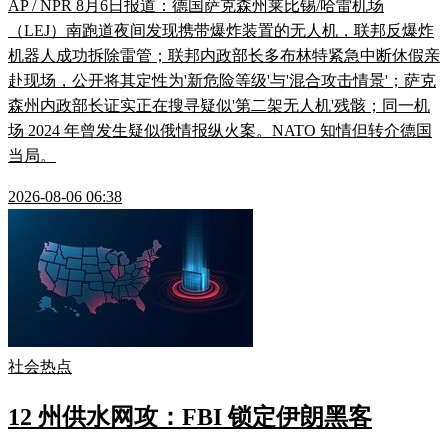
AP / NPR 8月6日报道：德国萨克森州莱比锡/哈雷机场
（LEJ）南跑道夜间发现携带爆炸装置的无人机，联邦反爆炸
机器人成功拆除雷管；联邦内政部长多布林特紧急中断休假亲
赴现场，公开将其定性为'新危险等级'与'混合攻击情景'；萨克
森州内政部长证实正在搜寻疑似'第二架无人机'残骸；同一机
场 2024 年曾发生疑似俄情报纵火案。NATO 知情但转介德国
当局。
2026-08-06 06:38
社会热点
12 州供水网攻：FBI 锁定伊朗黑客