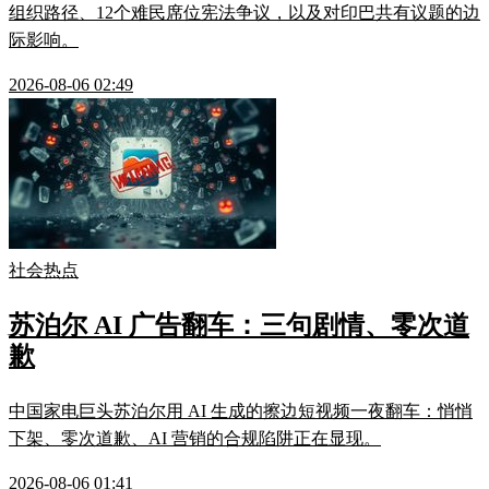
组织路径、12个难民席位宪法争议，以及对印巴共有议题的边
际影响。
2026-08-06 02:49
社会热点
苏泊尔 AI 广告翻车：三句剧情、零次道
歉
中国家电巨头苏泊尔用 AI 生成的擦边短视频一夜翻车：悄悄
下架、零次道歉、AI 营销的合规陷阱正在显现。
2026-08-06 01:41