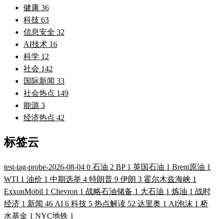
健康
36
科技
63
信息安全
32
AI技术
16
科学
12
社会
142
国际新闻
33
社会热点
149
能源
3
经济热点
42
标签云
test-tag-probe-2026-08-04
0
石油
2
BP
1
英国石油
1
Brent原油
1
WTI
1
油价
1
中期选举
4
特朗普
9
伊朗
3
霍尔木兹海峡
1
ExxonMobil
1
Chevron
1
战略石油储备
1
大石油
1
炼油
1
战时
经济
1
新闻
46
AI
6
科技
5
热点解读
52
达里奥
1
AI泡沫
1
桥
水基金
1
NYC地铁
1