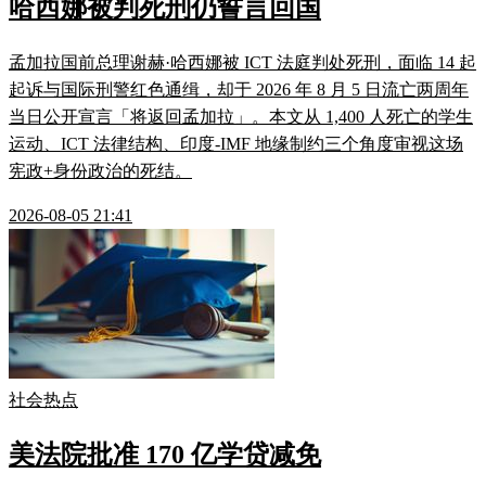
哈西娜被判死刑仍誓言回国
孟加拉国前总理谢赫·哈西娜被 ICT 法庭判处死刑，面临 14 起
起诉与国际刑警红色通缉，却于 2026 年 8 月 5 日流亡两周年
当日公开宣言「将返回孟加拉」。本文从 1,400 人死亡的学生
运动、ICT 法律结构、印度-IMF 地缘制约三个角度审视这场
宪政+身份政治的死结。
2026-08-05 21:41
社会热点
美法院批准 170 亿学贷减免