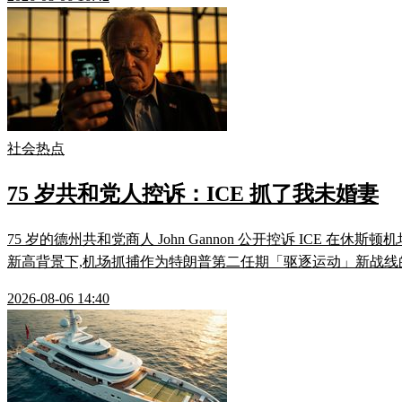
社会热点
75 岁共和党人控诉：ICE 抓了我未婚妻
75 岁的德州共和党商人 John Gannon 公开控诉 ICE 在休斯顿机
新高背景下,机场抓捕作为特朗普第二任期「驱逐运动」新战线
2026-08-06 14:40