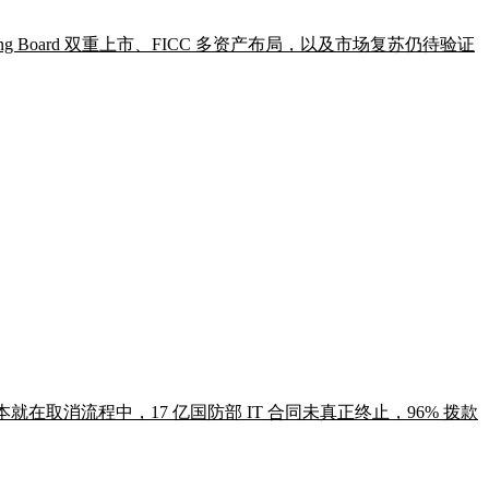
sting Board 双重上市、FICC 多资产布局，以及市场复苏仍待验证
本就在取消流程中，17 亿国防部 IT 合同未真正终止，96% 拨款