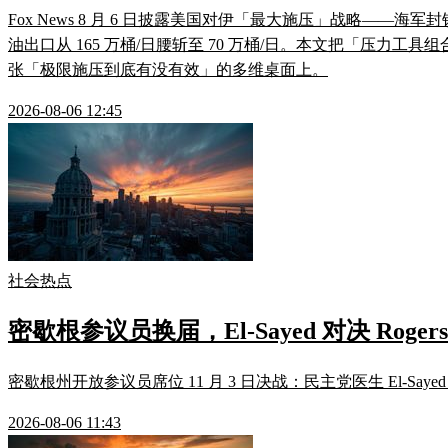
Fox News 8 月 6 日披露美国对伊「最大施压」战略——海军封
油出口从 165 万桶/日腰斩至 70 万桶/日。本文把「压力工具
张「极限施压到底有没有效」的多维桌面上。
2026-08-06 12:45
社会热点
密歇根参议员换届，El-Sayed 对决 Rogers
密歇根州开放参议员席位 11 月 3 日决战：民主党医生 El-Saye
2026-08-06 11:43