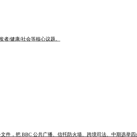
/开发者/健康/社会等核心议题。
rust 财务文件，把 BBC 公共广播、信托防火墙、跨境司法、中期选