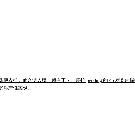
场便衣抓走他合法入境、领有工卡、庇护 pending 的 45 岁委内瑞拉裔未婚
的标志性案例。