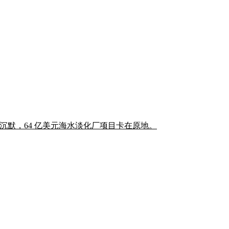
事会保持沉默，64 亿美元海水淡化厂项目卡在原地。