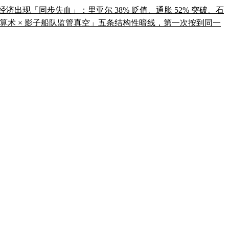
让伊朗经济出现「同步失血」：里亚尔 38% 贬值、通胀 52% 突破、石
选举政治算术 × 影子船队监管真空」五条结构性暗线，第一次按到同一