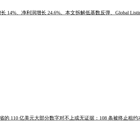
收增长 14%、净利润增长 24.6%。本文拆解低基数反弹、Global Li
节省的 110 亿美元大部分数字对不上或无证据：108 条被终止租约