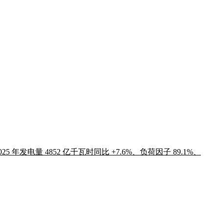
年发电量 4852 亿千瓦时同比 +7.6%、负荷因子 89.1%、