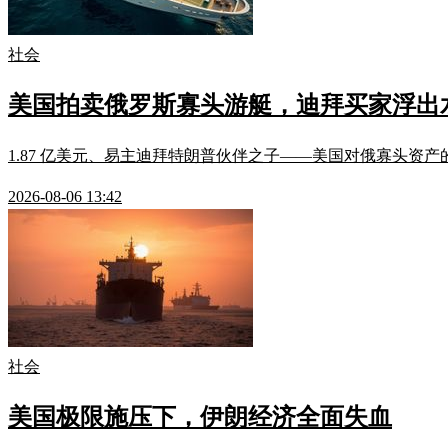
社会
美国拍卖俄罗斯寡头游艇，迪拜买家浮出
1.87 亿美元、易主迪拜特朗普伙伴之子——美国对俄寡头资
2026-08-06 13:42
社会
美国极限施压下，伊朗经济全面失血