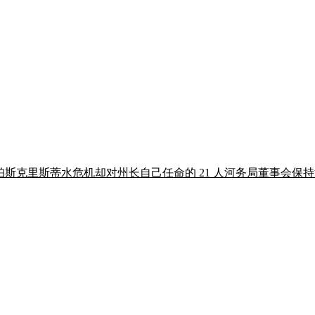
bott 公开怒批科珀斯克里斯蒂水危机却对州长自己任命的 21 人河务局董