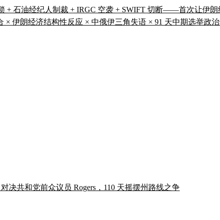
锁 + 石油经纪人制裁 + IRGC 空袭 + SWIFT 切断——首次
组合 × 伊朗经济结构性反应 × 中俄伊三角失语 × 91 天中期
d 对决共和党前众议员 Rogers，110 天摇摆州路线之争