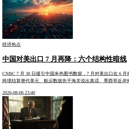
经济热点
中国对美出口 7 月再降：六个结构性暗线
CNBC 7 月 30 日援引中国米色图书数据，7 月对美出口
跨境结算替代美元、航运数据先于海关说出真话、墨西哥近岸外包
2026-08-06 23:40