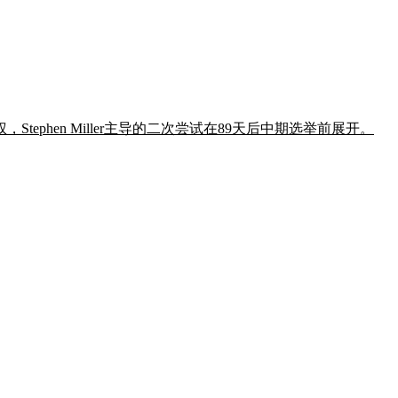
phen Miller主导的二次尝试在89天后中期选举前展开。