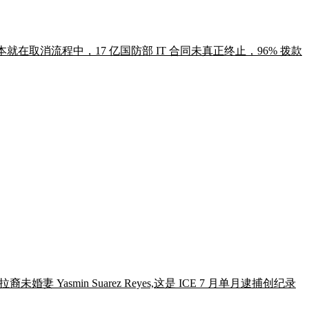
本就在取消流程中，17 亿国防部 IT 合同未真正终止，96% 拨款
妻 Yasmin Suarez Reyes,这是 ICE 7 月单月逮捕创纪录