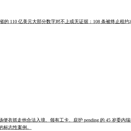
节省的 110 亿美元大部分数字对不上或无证据：108 条被终止租约
场便衣抓走他合法入境、领有工卡、庇护 pending 的 45 岁委内瑞拉裔未婚
的标志性案例。