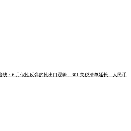
性暗线：6 月假性反弹的抢出口逻辑、301 关税清单延长、人民币