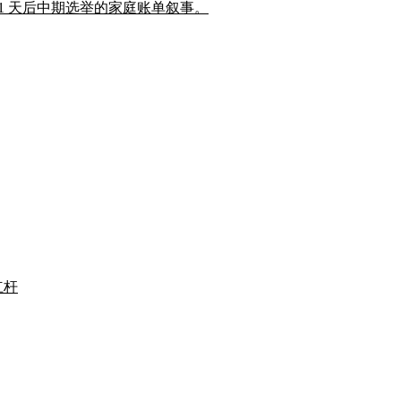
豁免,瞄准 91 天后中期选举的家庭账单叙事。
杠杆