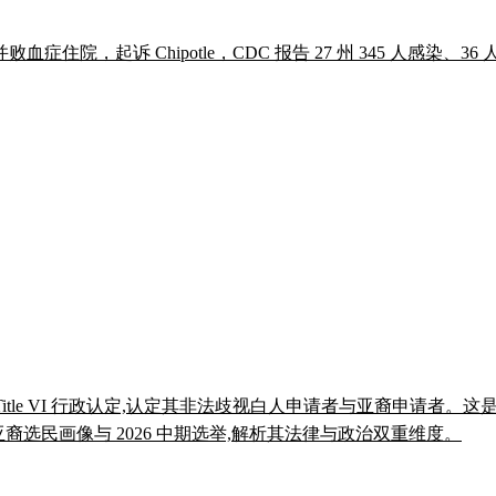
起诉 Chipotle，CDC 报告 27 州 345 人感染、36
 Title VI 行政认定,认定其非法歧视白人申请者与亚裔申请者
、亚裔选民画像与 2026 中期选举,解析其法律与政治双重维度。