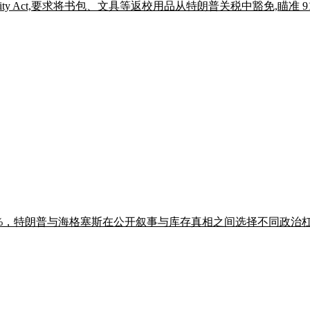
ies Affordability Act,要求将书包、文具等返校用品从特朗普关税中
-51%，特朗普与海格塞斯在公开叙事与库存真相之间选择不同政治