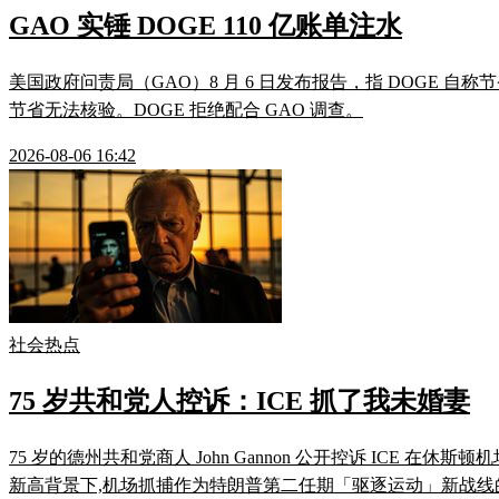
GAO 实锤 DOGE 110 亿账单注水
美国政府问责局（GAO）8 月 6 日发布报告，指 DOGE 自称
节省无法核验。DOGE 拒绝配合 GAO 调查。
2026-08-06 16:42
社会热点
75 岁共和党人控诉：ICE 抓了我未婚妻
75 岁的德州共和党商人 John Gannon 公开控诉 ICE 在休斯顿机
新高背景下,机场抓捕作为特朗普第二任期「驱逐运动」新战线