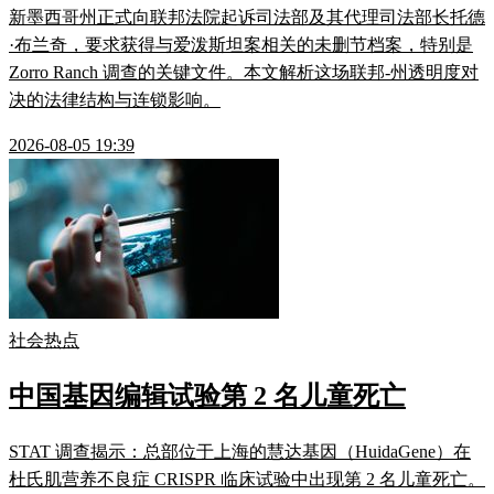
新墨西哥州正式向联邦法院起诉司法部及其代理司法部长托德
·布兰奇，要求获得与爱泼斯坦案相关的未删节档案，特别是
Zorro Ranch 调查的关键文件。本文解析这场联邦-州透明度对
决的法律结构与连锁影响。
2026-08-05 19:39
社会热点
中国基因编辑试验第 2 名儿童死亡
STAT 调查揭示：总部位于上海的慧达基因（HuidaGene）在
杜氏肌营养不良症 CRISPR 临床试验中出现第 2 名儿童死亡。