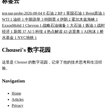
标签云
test-tag-probe-2026-08-04
0
石油
2
BP
1
英国石油
1
Brent原油
1
WTI
1
油价
1
中期选举
3
特朗普
4
伊朗
2
霍尔木兹海峡
1
ExxonMobil
1
Chevron
1
战略石油储备
1
大石油
1
炼油
1
战时
经济
1
新闻
37
AI
5
科技
4
热点解读
43
达里奥
1
AI泡沫
1
桥
水基金
1
NYC地铁
1
Chousei's 数字花园
这里是 Chousei 的数字花园，记录了他的技术思考和生活经
验。
Navigation
Home
Articles
Privacy