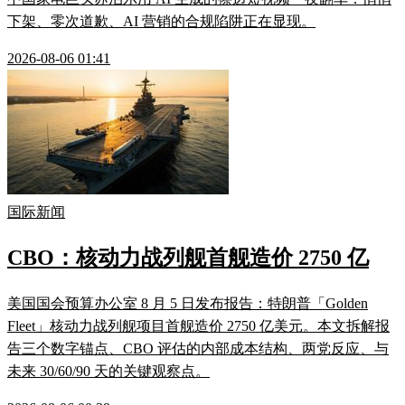
下架、零次道歉、AI 营销的合规陷阱正在显现。
2026-08-06 01:41
国际新闻
CBO：核动力战列舰首舰造价 2750 亿
美国国会预算办公室 8 月 5 日发布报告：特朗普「Golden
Fleet」核动力战列舰项目首舰造价 2750 亿美元。本文拆解报
告三个数字锚点、CBO 评估的内部成本结构、两党反应、与
未来 30/60/90 天的关键观察点。