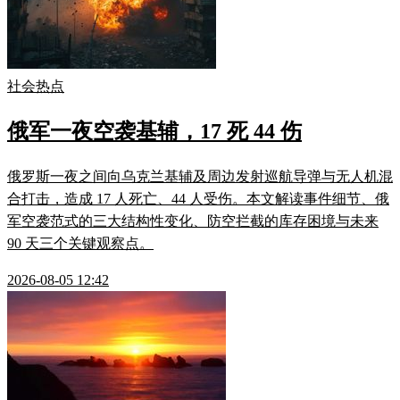
社会热点
俄军一夜空袭基辅，17 死 44 伤
俄罗斯一夜之间向乌克兰基辅及周边发射巡航导弹与无人机混
合打击，造成 17 人死亡、44 人受伤。本文解读事件细节、俄
军空袭范式的三大结构性变化、防空拦截的库存困境与未来
90 天三个关键观察点。
2026-08-05 12:42