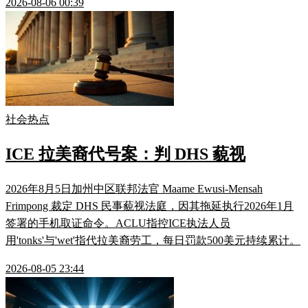
2026-08-06 00:39
社会热点
ICE 拉美裔代号案：判 DHS 藐视
2026年8月5日加州中区联邦法官 Maame Ewusi-Mensah
Frimpong 裁定 DHS 民事藐视法庭，因其拖延执行2026年1月
签署的手机取证命令。ACLU指控ICE执法人员
用'tonks'与'wet'指代拉美裔劳工，每日罚款500美元持续累计。
2026-08-05 23:44