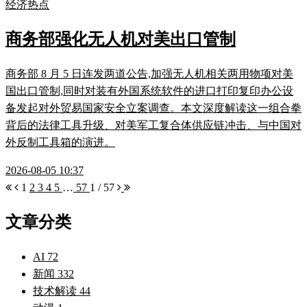
经济热点
商务部强化无人机对美出口管制
商务部 8 月 5 日连发两道公告,加强无人机相关两用物项对美
国出口管制,同时对装有外国系统软件的进口打印复印办公设
备发起对外贸易国家安全立案调查。本文深度解读这一组合拳
背后的法律工具升级、对美军工复合体供应链冲击、与中国对
外反制工具箱的演进。
2026-08-05 10:37
1
2
3
4
5
…
57
1 / 57
文章分类
AI
72
新闻
332
技术解读
44