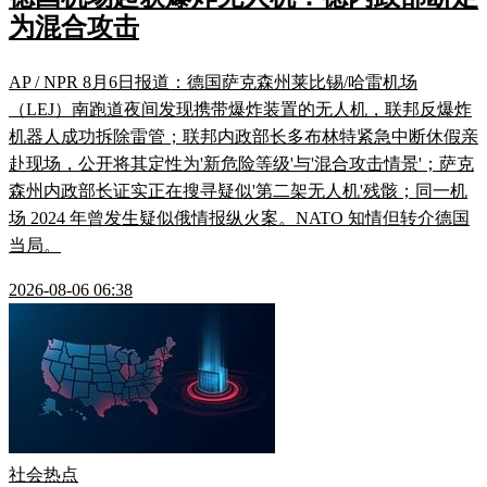
为混合攻击
AP / NPR 8月6日报道：德国萨克森州莱比锡/哈雷机场
（LEJ）南跑道夜间发现携带爆炸装置的无人机，联邦反爆炸
机器人成功拆除雷管；联邦内政部长多布林特紧急中断休假亲
赴现场，公开将其定性为'新危险等级'与'混合攻击情景'；萨克
森州内政部长证实正在搜寻疑似'第二架无人机'残骸；同一机
场 2024 年曾发生疑似俄情报纵火案。NATO 知情但转介德国
当局。
2026-08-06 06:38
社会热点