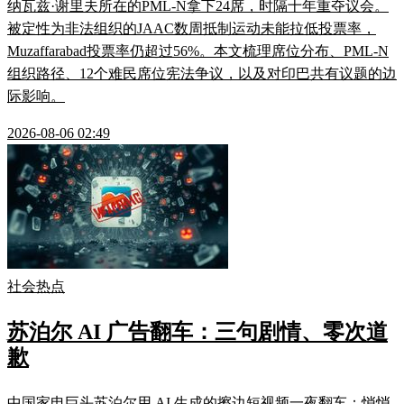
纳瓦兹·谢里夫所在的PML-N拿下24席，时隔十年重夺议会。
被定性为非法组织的JAAC数周抵制运动未能拉低投票率，
Muzaffarabad投票率仍超过56%。本文梳理席位分布、PML-N
组织路径、12个难民席位宪法争议，以及对印巴共有议题的边
际影响。
2026-08-06 02:49
社会热点
苏泊尔 AI 广告翻车：三句剧情、零次道
歉
中国家电巨头苏泊尔用 AI 生成的擦边短视频一夜翻车：悄悄