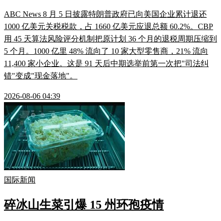
ABC News 8 月 5 日披露特朗普政府已向美国企业累计退还
1000 亿美元关税税款，占 1660 亿美元应退总额 60.2%。CBP
用 45 天算法风险评分机制把原计划 36 个月的退税周期压缩到
5 个月。1000 亿里 48% 流向了 10 家大型零售商，21% 流向
11,400 家小企业。这是 91 天后中期选举前第一次把"司法纠
错"变成"现金落地"。
2026-08-06 04:39
国际新闻
碎冰山生菜引爆 15 州环孢疫情