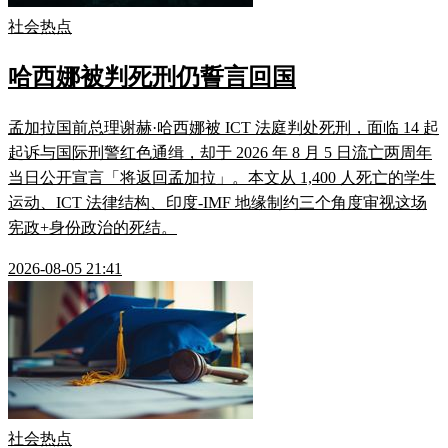
社会热点
哈西娜被判死刑仍誓言回国
孟加拉国前总理谢赫·哈西娜被 ICT 法庭判处死刑，面临 14 起
起诉与国际刑警红色通缉，却于 2026 年 8 月 5 日流亡两周年
当日公开宣言「将返回孟加拉」。本文从 1,400 人死亡的学生
运动、ICT 法律结构、印度-IMF 地缘制约三个角度审视这场
宪政+身份政治的死结。
2026-08-05 21:41
社会热点