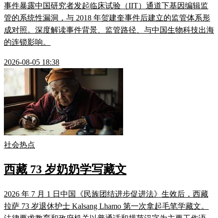
事件暴露中国研究者发起临床试验（IIT）通道下基因编辑监
管的系统性漏洞，与 2018 年贺建奎事件后建立的监管体系形
成对照。深度解读事件背景、监管路径、与中国生物科技出海
的连锁影响。
2026-08-05 18:38
社会热点
西藏 73 岁奶奶学写藏文
2026 年 7 月 1 日中国《民族团结进步促进法》生效后，西藏
拉萨 73 岁退休护士 Kalsang Lhamo 第一次拿起毛笔学藏文。