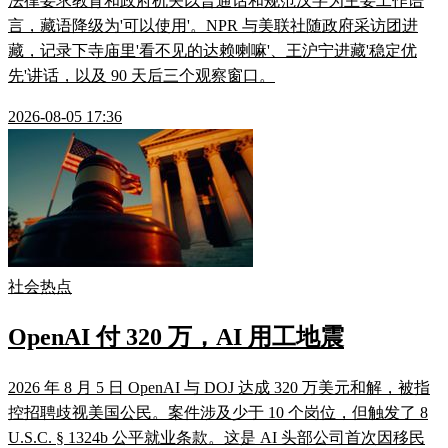
法律要求教育和政府机关以普通话和规范汉字为主要工作语
言，藏语降级为'可以使用'。NPR 与美联社随政府采访团进
藏，记录下寺庙里'看不见的达赖喇嘛'、王沪宁进藏'稳定优
先'讲话，以及 90 天后三个观察窗口。
2026-08-05 17:36
社会热点
OpenAI 付 320 万，AI 用工地震
2026 年 8 月 5 日 OpenAI 与 DOJ 达成 320 万美元和解，被指
控招聘歧视美国公民。案件涉及少于 10 个岗位，但触发了 8
U.S.C. § 1324b 公平就业条款。这是 AI 头部公司首次因移民