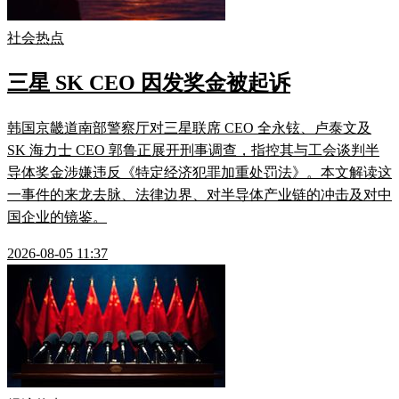
社会热点
三星 SK CEO 因发奖金被起诉
韩国京畿道南部警察厅对三星联席 CEO 全永铉、卢泰文及
SK 海力士 CEO 郭鲁正展开刑事调查，指控其与工会谈判半
导体奖金涉嫌违反《特定经济犯罪加重处罚法》。本文解读这
一事件的来龙去脉、法律边界、对半导体产业链的冲击及对中
国企业的镜鉴。
2026-08-05 11:37