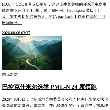
FDA 与 CDC 8 月 5 日更新：碎冰山生菜关联的环孢子虫病疫
情新增 6 州升至 15 州，累计 60+ 例。Cyclospora 潜伏 7-14
天、靠中央切配沙拉放大，FDA traceback 工作正在切配厂到
田间展开。
2026-08-06 03:37
国际新闻
巴控克什米尔选举 PML-N 24 席领跑
2026年8月5日，巴基斯坦选举委员会公布巴控克什米尔立法议
会选举前两阶段计票结果：在已经决出的34个议席中，前总理