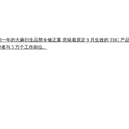
求延期一年的大麻衍生品禁令修正案,意味着原定 9 月生效的 THC
者与 5 万个工作岗位。