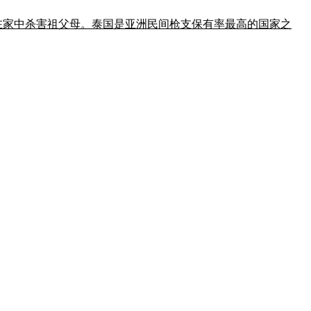
案前先在家中杀害祖父母。泰国是亚洲民间枪支保有率最高的国家之