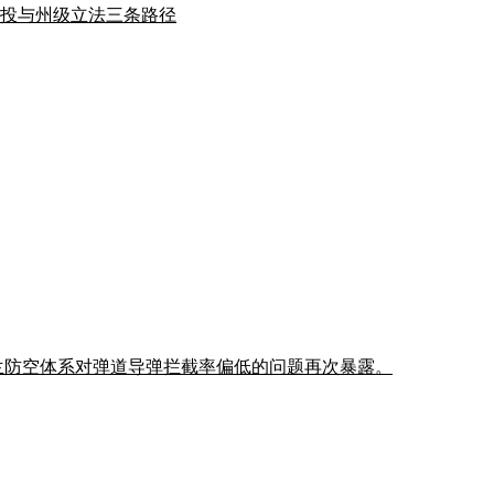
绑公投与州级立法三条路径
;乌克兰防空体系对弹道导弹拦截率偏低的问题再次暴露。