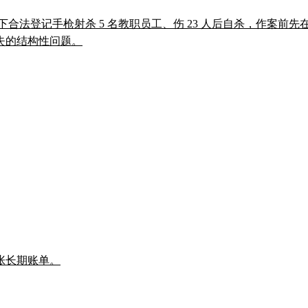
祖父名下合法登记手枪射杀 5 名教职员工、伤 23 人后自杀，作
失的结构性问题。
张长期账单。