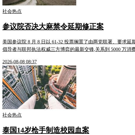
社会热点
参议院否决大麻禁令延期修正案
美国参议院 8 月 8 日以 61-32 投票搁置了由两党联署、要
倡导者与联邦执法权威三方博弈的最新交锋,关系到 5000 万消费
2026-08-08 08:37
社会热点
泰国14岁枪手制造校园血案