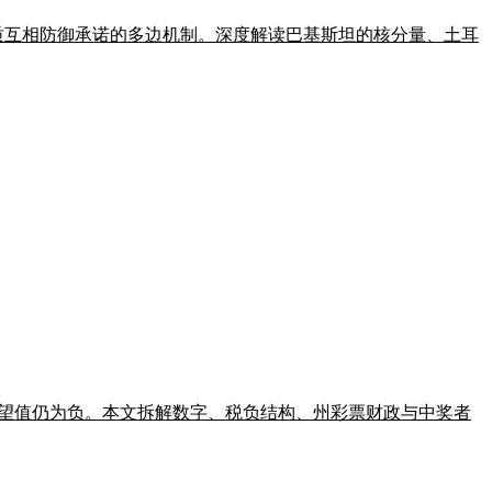
备实质互相防御承诺的多边机制。深度解读巴基斯坦的核分量、土耳
.1 亿美元，期望值仍为负。本文拆解数字、税负结构、州彩票财政与中奖者