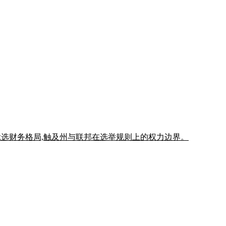
d 之后的竞选财务格局,触及州与联邦在选举规则上的权力边界。