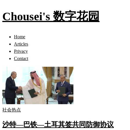
Chousei's 数字花园
Home
Articles
Privacy
Contact
社会热点
沙特—巴铁—土耳其签共同防御协议