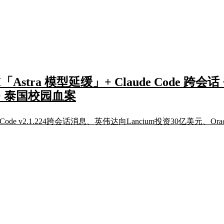
stra 模型延缓」+ Claude Code 跨会话 +
毒 + 泰国校园血案
e Code v2.1.224跨会话消息、英伟达向Lancium投资30亿美元