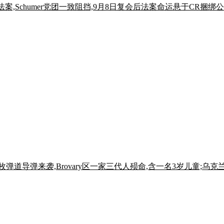
案,Schumer党团一致阻挡,9月8日复会后法案命运悬于CR捆
枚弹道导弹来袭,Brovary区一家三代人殒命,含一名3岁儿童