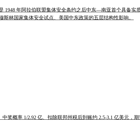
,这是 1948 年阿拉伯联盟集体安全条约之后中东—南亚首个具
、穆斯林国家集体安全试点、美国中东政策的五层结构性影响。
史上第八大。中奖概率 1/2.92 亿、扣除联邦州税后到账约 2.5-3