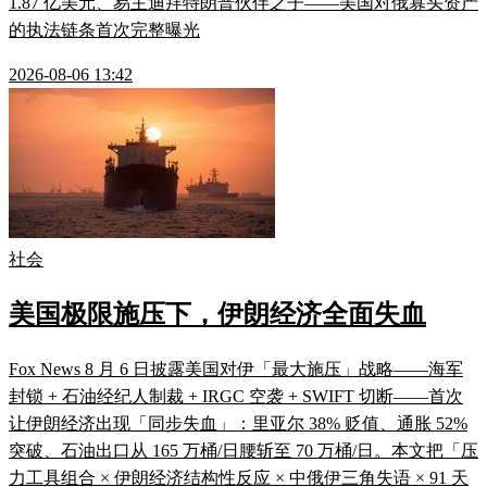
1.87 亿美元、易主迪拜特朗普伙伴之子——美国对俄寡头资产
的执法链条首次完整曝光
2026-08-06 13:42
社会
美国极限施压下，伊朗经济全面失血
Fox News 8 月 6 日披露美国对伊「最大施压」战略——海军
封锁 + 石油经纪人制裁 + IRGC 空袭 + SWIFT 切断——首次
让伊朗经济出现「同步失血」：里亚尔 38% 贬值、通胀 52%
突破、石油出口从 165 万桶/日腰斩至 70 万桶/日。本文把「压
力工具组合 × 伊朗经济结构性反应 × 中俄伊三角失语 × 91 天