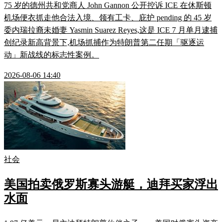
75 岁的德州共和党商人 John Gannon 公开控诉 ICE 在休斯顿
机场便衣抓走他合法入境、领有工卡、庇护 pending 的 45 岁
委内瑞拉裔未婚妻 Yasmin Suarez Reyes,这是 ICE 7 月单月逮捕
创纪录新高背景下,机场抓捕作为特朗普第二任期「驱逐运
动」新战线的标志性案例。
2026-08-06 14:40
社会
美国拍卖俄罗斯寡头游艇，迪拜买家浮出
水面