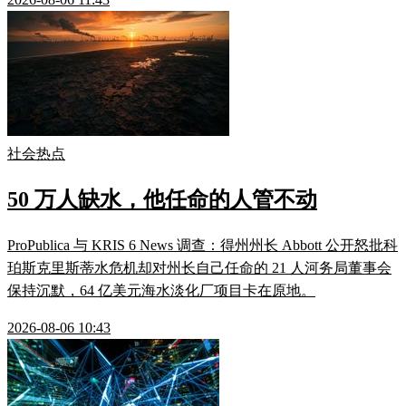
社会热点
50 万人缺水，他任命的人管不动
ProPublica 与 KRIS 6 News 调查：得州州长 Abbott 公开怒批科
珀斯克里斯蒂水危机却对州长自己任命的 21 人河务局董事会
保持沉默，64 亿美元海水淡化厂项目卡在原地。
2026-08-06 10:43