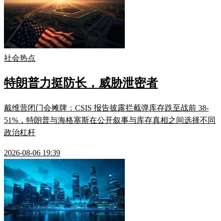
社会热点
特朗普力挺防长，威胁泄密者
戴维营闭门会摊牌：CSIS 报告披露拦截弹库存跌至战前 38-
51%，特朗普与海格塞斯在公开叙事与库存真相之间选择不同
政治杠杆
2026-08-06 19:39