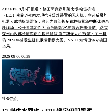
AP / NPR 8月6日报道：德国萨克森州莱比锡/哈雷机场
（LEJ）南跑道夜间发现携带爆炸装置的无人机，联邦反爆炸
机器人成功拆除雷管；联邦内政部长多布林特紧急中断休假亲
赴现场，公开将其定性为'新危险等级'与'混合攻击情景'；萨克
森州内政部长证实正在搜寻疑似'第二架无人机'残骸；同一机
场 2024 年曾发生疑似俄情报纵火案。NATO 知情但转介德国
当局。
2026-08-06 06:38
社会热点