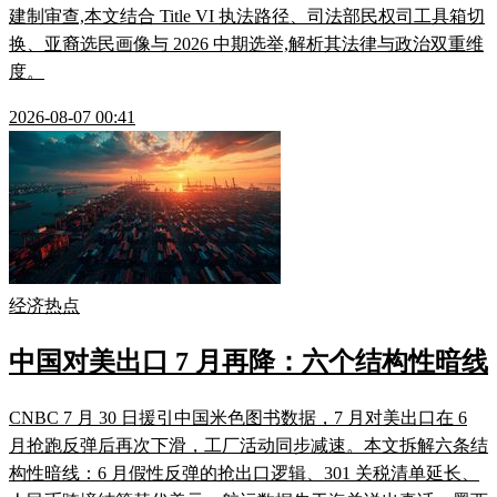
建制审查,本文结合 Title VI 执法路径、司法部民权司工具箱切
换、亚裔选民画像与 2026 中期选举,解析其法律与政治双重维
度。
2026-08-07 00:41
经济热点
中国对美出口 7 月再降：六个结构性暗线
CNBC 7 月 30 日援引中国米色图书数据，7 月对美出口在 6
月抢跑反弹后再次下滑，工厂活动同步减速。本文拆解六条结
构性暗线：6 月假性反弹的抢出口逻辑、301 关税清单延长、