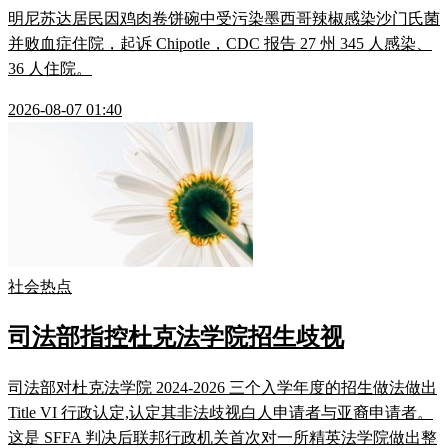
明尼苏达居民因鸡肉卷饼碗中受污染墨西哥辣椒感染沙门氏菌
并败血症住院，起诉 Chipotle，CDC 报告 27 州 345 人感染、
36 人住院。
2026-08-07 01:40
社会热点
司法部指控杜克法学院招生歧视
司法部对杜克法学院 2024-2026 三个入学年度的招生做法做出
Title VI 行政认定,认定其非法歧视白人申请者与亚裔申请者。
这是 SFFA 判决后联邦行政机关首次对一所精英法学院做出整