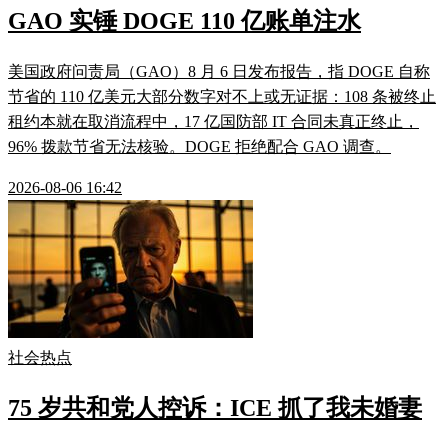
GAO 实锤 DOGE 110 亿账单注水
美国政府问责局（GAO）8 月 6 日发布报告，指 DOGE 自称
节省的 110 亿美元大部分数字对不上或无证据：108 条被终止
租约本就在取消流程中，17 亿国防部 IT 合同未真正终止，
96% 拨款节省无法核验。DOGE 拒绝配合 GAO 调查。
2026-08-06 16:42
社会热点
75 岁共和党人控诉：ICE 抓了我未婚妻