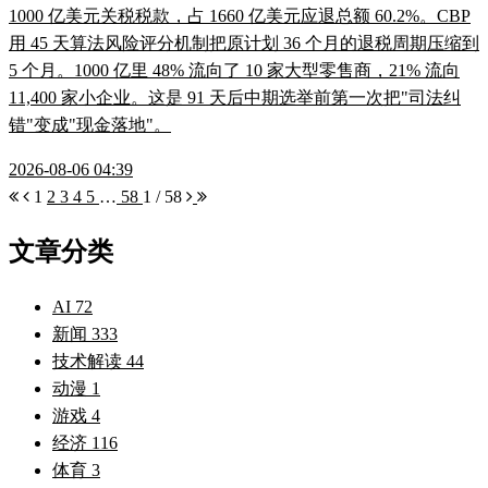
1000 亿美元关税税款，占 1660 亿美元应退总额 60.2%。CBP
用 45 天算法风险评分机制把原计划 36 个月的退税周期压缩到
5 个月。1000 亿里 48% 流向了 10 家大型零售商，21% 流向
11,400 家小企业。这是 91 天后中期选举前第一次把"司法纠
错"变成"现金落地"。
2026-08-06 04:39
1
2
3
4
5
…
58
1 / 58
文章分类
AI
72
新闻
333
技术解读
44
动漫
1
游戏
4
经济
116
体育
3