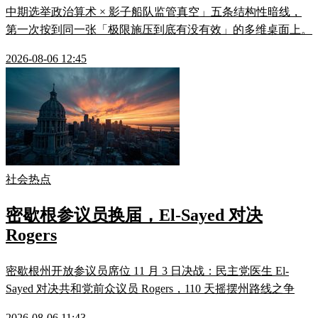
中期选举政治算术 × 影子船队监管真空」五条结构性暗线，
第一次按到同一张「极限施压到底有没有效」的多维桌面上。
2026-08-06 12:45
社会热点
密歇根参议员换届，El-Sayed 对决
Rogers
密歇根州开放参议员席位 11 月 3 日决战：民主党医生 El-
Sayed 对决共和党前众议员 Rogers，110 天摇摆州路线之争
2026-08-06 11:43