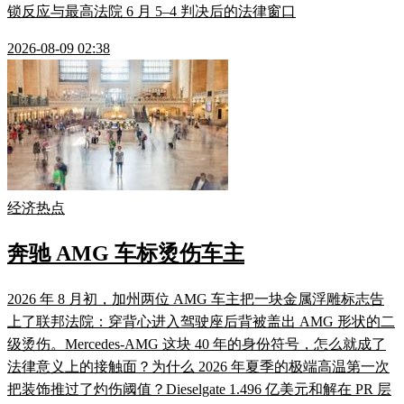
锁反应与最高法院 6 月 5–4 判决后的法律窗口
2026-08-09 02:38
经济热点
奔驰 AMG 车标烫伤车主
2026 年 8 月初，加州两位 AMG 车主把一块金属浮雕标志告
上了联邦法院：穿背心进入驾驶座后背被盖出 AMG 形状的二
级烫伤。Mercedes-AMG 这块 40 年的身份符号，怎么就成了
法律意义上的接触面？为什么 2026 年夏季的极端高温第一次
把装饰推过了灼伤阈值？Dieselgate 1.496 亿美元和解在 PR 层