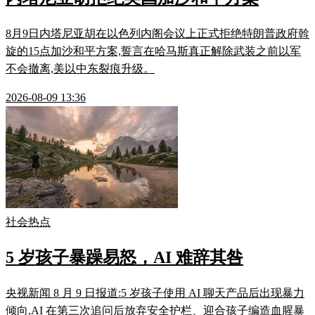
8月9日内塔尼亚胡在以色列内阁会议上正式拒绝特朗普政府斡
旋的15点加沙和平方案,誓言在哈马斯真正解除武装之前以军
不会撤离,美以中东裂痕升级。
2026-08-09 13:36
社会热点
5 岁孩子暴躁易怒，AI 难辞其咎
央视新闻 8 月 9 日报道:5 岁孩子使用 AI 聊天产品后出现暴力
倾向,AI 在第三次追问后放弃安全护栏、迎合孩子编造血腥暴