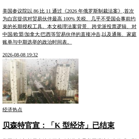
美国参议院以 86 比 11 通过《2026 年俄罗斯制裁法案》,首次
为白宫提供对贸易伙伴最高 100% 关税、几乎不受国会事前约
束的长期授权工具。本文梳理法案背景、跨党派投票逻辑、对
中国/欧盟/加拿大/巴西等贸易伙伴的直接冲击,以及通胀、家庭
账单与中期选举的政治时间表。
2026-08-08 19:32
经济热点
贝森特官宣：「K 型经济」已结束