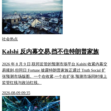
社会热点
Kalshi 反内幕交易,挡不住特朗普家族
2026 年 8 月 9 日,联邦监管的预测市场平台 Kalshi 收紧内幕交
易规则,但同日 Fortune 披露特朗普家族正通过 Truth Social 扩
张预测市场版图。一个在收紧,一个在扩张,预测市场同时撞上
监管红线与政治红线。
2026-08-09 09:35