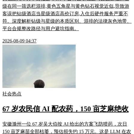
级在同一筛选栏混排,黄色五角星与黄色钻石视觉近似,导致游
客误把钻级酒店当星级酒店高价订房,入住后硬件服务严重不
符。深度解析钻级与星级的本质区别、混排的法律灰色地带、
平台合规整改路径与用户避坑指南。
2026-08-09 04:37
社会热点
67 岁农民信 AI 配农药，150 亩芝麻绝收
安徽滁州一位 67 岁吴大伯按 AI 给出的方案飞防喷药，次日
150 亩芝麻苗全部枯萎，预估损失约 15 万元。这是 LLM 在农