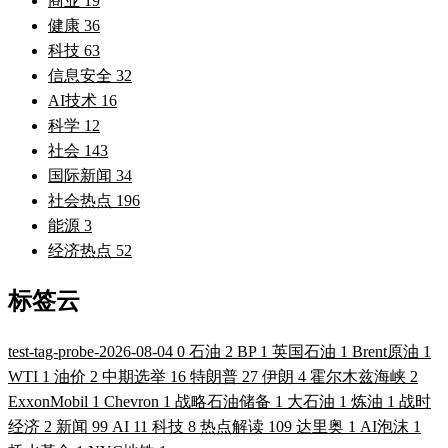
商业
19
健康
36
科技
63
信息安全
32
AI技术
16
科学
12
社会
143
国际新闻
34
社会热点
196
能源
3
经济热点
52
标签云
test-tag-probe-2026-08-04
0
石油
2
BP
1
英国石油
1
Brent原油
1
WTI
1
油价
2
中期选举
16
特朗普
27
伊朗
4
霍尔木兹海峡
2
ExxonMobil
1
Chevron
1
战略石油储备
1
大石油
1
炼油
1
战时
经济
2
新闻
99
AI
11
科技
8
热点解读
109
达里奥
1
AI泡沫
1