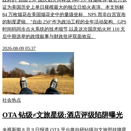
证为美国历史上单日规模最大的独立日焰火表演。本文拆解
84 万枚烟花在美国烟花史中的量级坐标、NPS 而非白宫宣布
的制度逻辑、"自由 250"作为政治工程的全年活动架构、GPS
时间码同步点火系统的技术细节,以及这次国庆焰火对 110 天
后中期选举的政绩叙事与财政批评双面效应。
2026-08-09 05:37
社会热点
OTA 钻级≠文旅星级:酒店评级陷阱曝光
央视新闻 8 月 9 日报道,OTA 平台将自研钻级与文旅部挂牌星