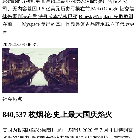
Forrester 分析师称其是镇上最小的玩家;Viant 是广告技术公
司、无内容基因,1.5 亿美元历史亏损在前,Meta+Google 社交媒
体伤害判决在后,法规成本结构已变,Bluesky/Noplace 失败教训
在前——Myspace 复出的真正问题是复古品牌承载不了代际更
替。
2026-08-09 06:35
社会热点
840,537 枚烟花:史上最大国庆焰火
美国内政部国家公园管理局正式确认,2026 年 7 月 4 日特朗普
政府的"自由 250"国庆焰火共释放 840,537 枚烟花弹,被官方认