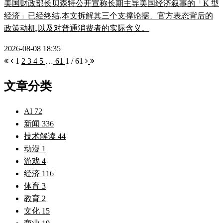
美国财政部长贝森特公开宣称长期主导美国经济叙事的「K 型
经济」已经终结,本文拆解其三个支撑论据、官方表态背后的
政策动机,以及对普通消费者的实际含义。
2026-08-08 18:35
1
2
3
4
5
…
61
1 / 61
文章分类
AI
72
新闻
336
技术解读
44
动漫
1
游戏
4
经济
116
体育
3
教育
2
文化
15