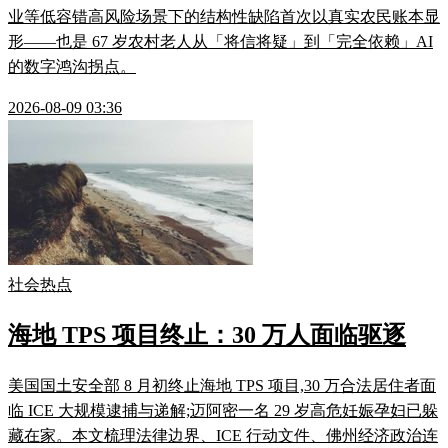
业等低容错高风险场景下的结构性缺陷首次以真实农民账本显
形——也是 67 岁农村老人从「将信将疑」到「完全依赖」AI
的数字鸿沟拐点。
2026-08-09 03:36
社会热点
海地 TPS 项目终止：30 万人面临驱逐
美国国土安全部 8 月初终止海地 TPS 项目,30 万合法居住者面
临 ICE 大规模逮捕与递解;迈阿密一名 29 岁高危妊娠孕妇已躲
藏在家。本文梳理法律边界、ICE 行动文件、佛州经济政治连