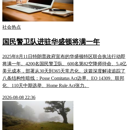
社会热点
国民警卫队进驻华盛顿将满一年
2025年8月11日特朗普政府宣布的华盛顿特区联合执法行动即
将满一年。4200名国民警卫队、600名第82空降师待命、5.4亿
美元成本，部署从30天到365天常态化。这篇深度解读追踪了
八条结构性暗线：Posse Comitatus Act边界、EO 14309、联邦
化、110天中期选举、Home Rule Act张力。
2026-08-08 22:36