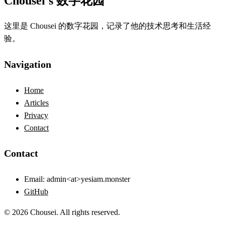
Chousei's 数字花园
这里是 Chousei 的数字花园，记录了他的技术思考和生活经
验。
Navigation
Home
Articles
Privacy
Contact
Contact
Email:
admin<at>yesiam.monster
GitHub
© 2026 Chousei. All rights reserved.