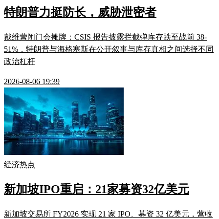
特朗普力挺防长，威胁泄密者
戴维营闭门会摊牌：CSIS 报告披露拦截弹库存跌至战前 38-
51%，特朗普与海格塞斯在公开叙事与库存真相之间选择不同
政治杠杆
2026-08-06 19:39
经济热点
新加坡IPO重启：21家募资32亿美元
新加坡交易所 FY2026 实现 21 家 IPO、募资 32 亿美元，营收