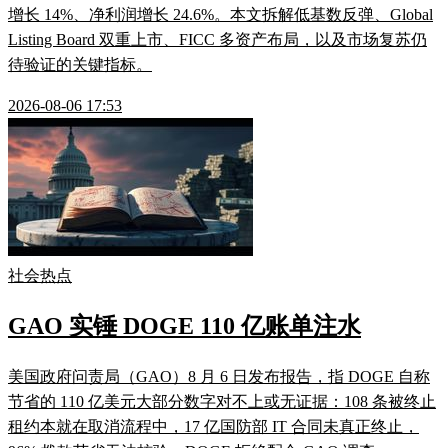
增长 14%、净利润增长 24.6%。本文拆解低基数反弹、Global
Listing Board 双重上市、FICC 多资产布局，以及市场复苏仍
待验证的关键指标。
2026-08-06 17:53
社会热点
GAO 实锤 DOGE 110 亿账单注水
美国政府问责局（GAO）8 月 6 日发布报告，指 DOGE 自称
节省的 110 亿美元大部分数字对不上或无证据：108 条被终止
租约本就在取消流程中，17 亿国防部 IT 合同未真正终止，