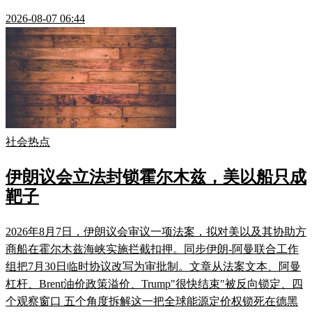
2026-08-07 06:44
社会热点
伊朗议会立法封锁霍尔木兹，美以船只成
靶子
2026年8月7日，伊朗议会审议一项法案，拟对美以及其协助方
商船在霍尔木兹海峡实施拦截扣押。同步伊朗-阿曼联合工作
组把7月30日临时协议改写为审批制。文章从法案文本、阿曼
杠杆、Brent油价政策溢价、Trump"很快结束"被反向锁定、四
个观察窗口 五个角度拆解这一把全球能源定价权锁死在德黑