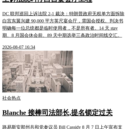
DC 联邦巡回上诉法院 2-1 裁决：特朗普政府无权单方面拆除
白宫东翼兴建 90,000 平方英尺宴会厅，需国会授权。判决书
明确每一位总统都是临时使用者，不是所有者。14 天 stay
期、8 月国会休会前、89 天中期选举三条政治时间线交汇。
2026-08-07 16:34
社会热点
Blanche 接棒司法部长,提名锁定过关
路易斯安那州共和党参议员 Bill Cassidy 8 月 7 日上午宣布支