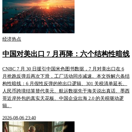
经济热点
中国对美出口 7 月再降：六个结构性暗线
CNBC 7 月 30 日援引中国米色图书数据，7 月对美出口在 6
月抢跑反弹后再次下滑，工厂活动同步减速。本文拆解六条结
构性暗线：6 月假性反弹的抢出口逻辑、301 关税清单延长、
人民币跨境结算替代美元、航运数据先于海关说出真话、墨西
哥近岸外包的真实天花板、中国企业出海 2.0 的关税驱动逻
辑。
2026-08-06 23:40