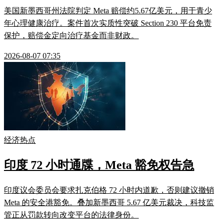
美国新墨西哥州法院判定 Meta 赔偿约5.67亿美元，用于青少
年心理健康治疗。案件首次实质性突破 Section 230 平台免责
保护，赔偿金定向治疗基金而非财政。
2026-08-07 07:35
经济热点
印度 72 小时通牒，Meta 豁免权告急
印度议会委员会要求扎克伯格 72 小时内道歉，否则建议撤销
Meta 的安全港豁免。叠加新墨西哥 5.67 亿美元裁决，科技监
管正从罚款转向改变平台的法律身份。