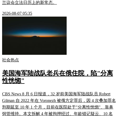
兰议会立法日历上的新常态。
2026-08-07 05:35
社会热点
美国海军陆战队老兵在俄住院，陷"分离
性恍惚"
CBS News 8 月 6 日报道，32 岁前美国海军陆战队员 Robert
Gilman 自 2022 年在 Voronezh 被俄方定罪后，因 4 次叠加罪名
刑期延至 10 年 1 个月，目前在医院处于"分离性恍惚"、靠鼻
饲管维持。本文拆解 4 年被拘押经过、年龄错记疑云、10 名