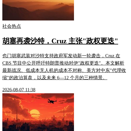
社会热点
胡塞再袭沙特，Cruz 主张"政权更迭"
也门胡塞武装对沙特支持政府军发动新一轮袭击，Cruz 在
CBS 节目中公开呼吁特朗普推动对伊"政权更迭"。本文解析
最新战况、低成本无人机的成本不对称、美方对中东"代理收
缩"的政治算盘，以及未来 6—12 个月的三种情景。
2026-08-07 11:38