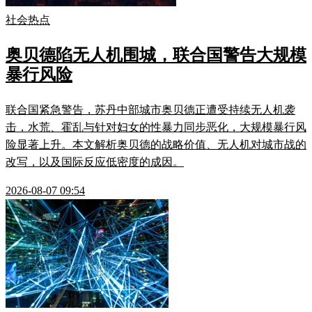
社会热点
奥贝德陷无人机围城，联合国警告大规模
暴行风险
联合国紧急警告，苏丹中部城市奥贝德正遭受持续无人机袭
击，水荒、霍乱与针对妇女的性暴力同步恶化，大规模暴行风
险显著上升。本文解析奥贝德的战略价值、无人机对城市战的
改写，以及国际反应低密度的成因。
2026-08-07 09:54