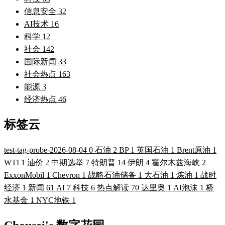
信息安全
32
AI技术
16
科学
12
社会
142
国际新闻
33
社会热点
163
能源
3
经济热点
46
标签云
test-tag-probe-2026-08-04
0
石油
2
BP
1
英国石油
1
Brent原油
1
WTI
1
油价
2
中期选举
7
特朗普
14
伊朗
4
霍尔木兹海峡
2
ExxonMobil
1
Chevron
1
战略石油储备
1
大石油
1
炼油
1
战时
经济
1
新闻
61
AI
7
科技
6
热点解读
70
达里奥
1
AI泡沫
1
桥
水基金
1
NYC地铁
1