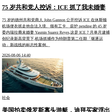
75 岁共和党人控诉：ICE 抓了我未婚妻
75 岁的德州共和党商人 John Gannon 公开控诉 ICE 在休斯顿
机场便衣抓走他合法入境、领有工卡、庇护 pending 的 45 岁
委内瑞拉裔未婚妻 Yasmin Suarez Reyes,这是 ICE 7 月单月逮捕
创纪录新高背景下,机场抓捕作为特朗普第二任期「驱逐运
动」新战线的标志性案例。
2026-08-06 14:40
社会
美国拍卖俄罗斯寡头游艇，迪拜买家浮出