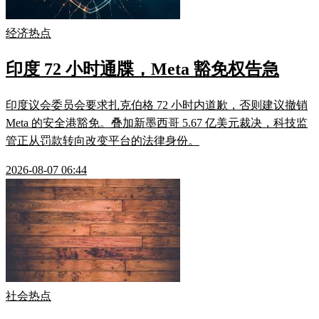
经济热点
印度 72 小时通牒，Meta 豁免权告急
印度议会委员会要求扎克伯格 72 小时内道歉，否则建议撤销
Meta 的安全港豁免。叠加新墨西哥 5.67 亿美元裁决，科技监
管正从罚款转向改变平台的法律身份。
2026-08-07 06:44
社会热点