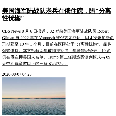
美国海军陆战队老兵在俄住院，陷"分离
性恍惚"
CBS News 8 月 6 日报道，32 岁前美国海军陆战队员 Robert
Gilman 自 2022 年在 Voronezh 被俄方定罪后，因 4 次叠加罪名
刑期延至 10 年 1 个月，目前在医院处于"分离性恍惚"、靠鼻
饲管维持。本文拆解 4 年被拘押经过、年龄错记疑云、10 名
仍在俄在押美国人名单、Trump 第二任期逐案谈判模式与 89
天中期选举窗口下的三条政治路径。
2026-08-07 04:23