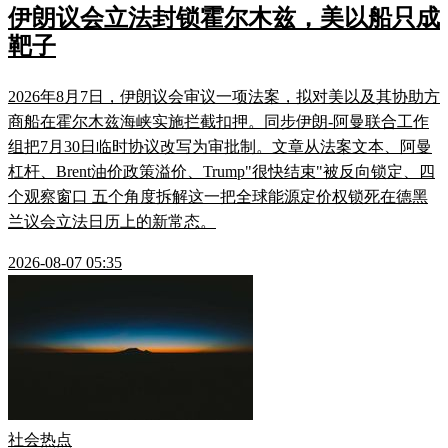
伊朗议会立法封锁霍尔木兹，美以船只成
靶子
2026年8月7日，伊朗议会审议一项法案，拟对美以及其协助方
商船在霍尔木兹海峡实施拦截扣押。同步伊朗-阿曼联合工作
组把7月30日临时协议改写为审批制。文章从法案文本、阿曼
杠杆、Brent油价政策溢价、Trump"很快结束"被反向锁定、四
个观察窗口 五个角度拆解这一把全球能源定价权锁死在德黑
兰议会立法日历上的新常态。
2026-08-07 05:35
社会热点