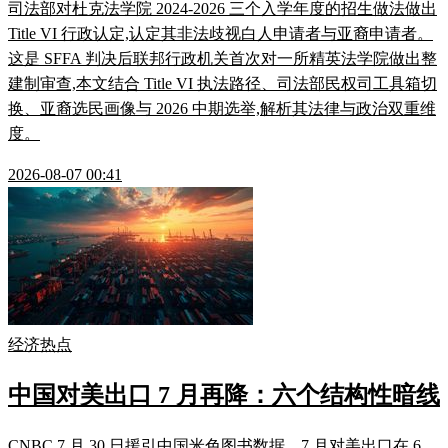
司法部对杜克法学院 2024-2026 三个入学年度的招生做法做出
Title VI 行政认定,认定其非法歧视白人申请者与亚裔申请者。
这是 SFFA 判决后联邦行政机关首次对一所精英法学院做出整
建制审查,本文结合 Title VI 执法路径、司法部民权司工具箱切
换、亚裔选民画像与 2026 中期选举,解析其法律与政治双重维
度。
2026-08-07 00:41
经济热点
中国对美出口 7 月再降：六个结构性暗线
CNBC 7 月 30 日援引中国米色图书数据，7 月对美出口在 6