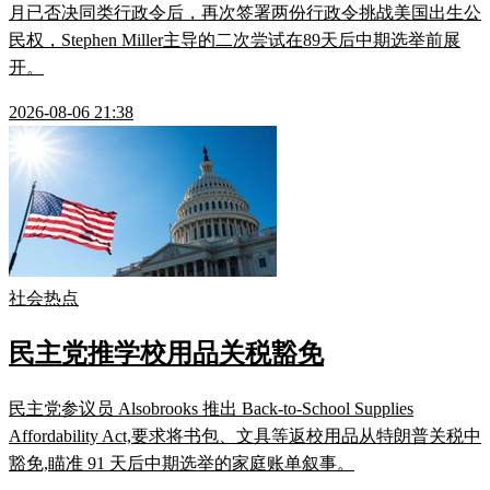
月已否决同类行政令后，再次签署两份行政令挑战美国出生公
民权，Stephen Miller主导的二次尝试在89天后中期选举前展
开。
2026-08-06 21:38
社会热点
民主党推学校用品关税豁免
民主党参议员 Alsobrooks 推出 Back-to-School Supplies
Affordability Act,要求将书包、文具等返校用品从特朗普关税中
豁免,瞄准 91 天后中期选举的家庭账单叙事。