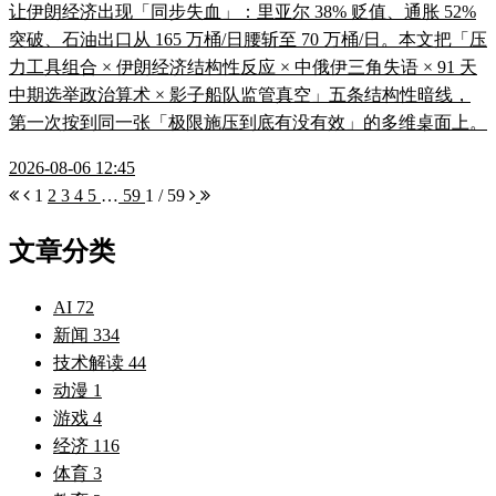
让伊朗经济出现「同步失血」：里亚尔 38% 贬值、通胀 52%
突破、石油出口从 165 万桶/日腰斩至 70 万桶/日。本文把「压
力工具组合 × 伊朗经济结构性反应 × 中俄伊三角失语 × 91 天
中期选举政治算术 × 影子船队监管真空」五条结构性暗线，
第一次按到同一张「极限施压到底有没有效」的多维桌面上。
2026-08-06 12:45
1
2
3
4
5
…
59
1 / 59
文章分类
AI
72
新闻
334
技术解读
44
动漫
1
游戏
4
经济
116
体育
3