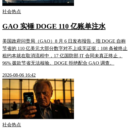
社会热点
GAO 实锤 DOGE 110 亿账单注水
美国政府问责局（GAO）8 月 6 日发布报告，指 DOGE 自称
节省的 110 亿美元大部分数字对不上或无证据：108 条被终止
租约本就在取消流程中，17 亿国防部 IT 合同未真正终止，
96% 拨款节省无法核验。DOGE 拒绝配合 GAO 调查。
2026-08-06 16:42
社会热点