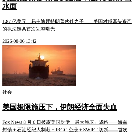
水面
1.87 亿美元、易主迪拜特朗普伙伴之子——美国对俄寡头资产
的执法链条首次完整曝光
2026-08-06 13:42
社会
美国极限施压下，伊朗经济全面失血
Fox News 8 月 6 日披露美国对伊「最大施压」战略——海军
封锁 + 石油经纪人制裁 + IRGC 空袭 + SWIFT 切断——首次