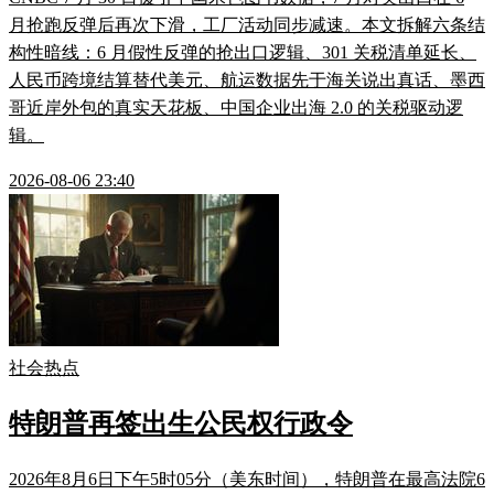
月抢跑反弹后再次下滑，工厂活动同步减速。本文拆解六条结
构性暗线：6 月假性反弹的抢出口逻辑、301 关税清单延长、
人民币跨境结算替代美元、航运数据先于海关说出真话、墨西
哥近岸外包的真实天花板、中国企业出海 2.0 的关税驱动逻
辑。
2026-08-06 23:40
社会热点
特朗普再签出生公民权行政令
2026年8月6日下午5时05分（美东时间），特朗普在最高法院6