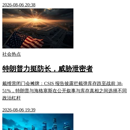
2026-08-06 20:38
社会热点
特朗普力挺防长，威胁泄密者
戴维营闭门会摊牌：CSIS 报告披露拦截弹库存跌至战前 38-
51%，特朗普与海格塞斯在公开叙事与库存真相之间选择不同
政治杠杆
2026-08-06 19:39