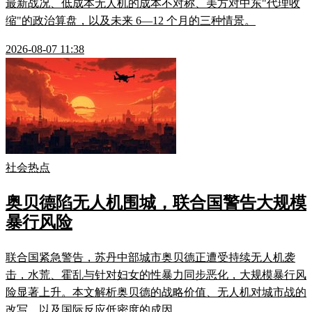
最新战况、低成本无人机的成本不对称、美方对中东"代理收
缩"的政治算盘，以及未来 6—12 个月的三种情景。
2026-08-07 11:38
社会热点
奥贝德陷无人机围城，联合国警告大规模
暴行风险
联合国紧急警告，苏丹中部城市奥贝德正遭受持续无人机袭
击，水荒、霍乱与针对妇女的性暴力同步恶化，大规模暴行风
险显著上升。本文解析奥贝德的战略价值、无人机对城市战的
改写，以及国际反应低密度的成因。