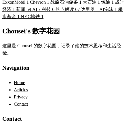
ExxonMobil
1
Chevron
1
战略石油储备
1
大石油
1
炼油
1
战时
经济
1
新闻
59
AI
7
科技
6
热点解读
67
达里奥
1
AI泡沫
1
桥
水基金
1
NYC地铁
1
Chousei's 数字花园
这里是 Chousei 的数字花园，记录了他的技术思考和生活经
验。
Navigation
Home
Articles
Privacy
Contact
Contact