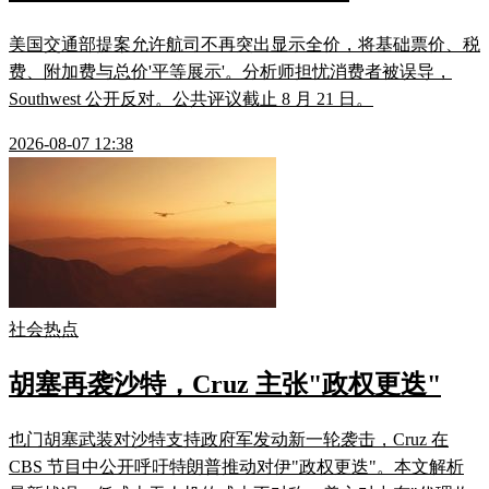
美国交通部提案允许航司不再突出显示全价，将基础票价、税
费、附加费与总价'平等展示'。分析师担忧消费者被误导，
Southwest 公开反对。公共评议截止 8 月 21 日。
2026-08-07 12:38
社会热点
胡塞再袭沙特，Cruz 主张"政权更迭"
也门胡塞武装对沙特支持政府军发动新一轮袭击，Cruz 在
CBS 节目中公开呼吁特朗普推动对伊"政权更迭"。本文解析