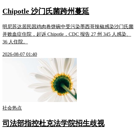
Chipotle 沙门氏菌跨州蔓延
明尼苏达居民因鸡肉卷饼碗中受污染墨西哥辣椒感染沙门氏菌
并败血症住院，起诉 Chipotle，CDC 报告 27 州 345 人感染、
36 人住院。
2026-08-07 01:40
社会热点
司法部指控杜克法学院招生歧视