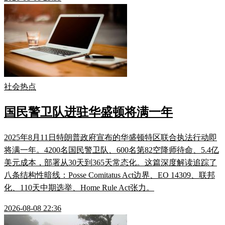
社会热点
国民警卫队进驻华盛顿将满一年
2025年8月11日特朗普政府宣布的华盛顿特区联合执法行动即
将满一年。4200名国民警卫队、600名第82空降师待命、5.4亿
美元成本，部署从30天到365天常态化。这篇深度解读追踪了
八条结构性暗线：Posse Comitatus Act边界、EO 14309、联邦
化、110天中期选举、Home Rule Act张力。
2026-08-08 22:36