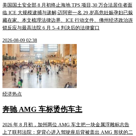
美国国土安全部 8 月初终止海地 TPS 项目,30 万合法居住者面
临 ICE 大规模逮捕与递解;迈阿密一名 29 岁高危妊娠孕妇已躲
藏在家。本文梳理法律边界、ICE 行动文件、佛州经济政治连
锁反应与最高法院 6 月 5–4 判决后的法律窗口
2026-08-09 02:38
经济热点
奔驰 AMG 车标烫伤车主
2026 年 8 月初，加州两位 AMG 车主把一块金属浮雕标志告
上了联邦法院：穿背心进入驾驶座后背被盖出 AMG 形状的二