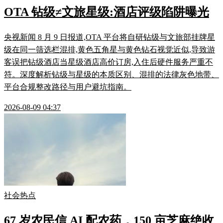
OTA 钻级≠文旅星级:酒店评级陷阱曝光
央视新闻 8 月 9 日报道,OTA 平台将自研钻级与文旅部挂牌星
级在同一筛选栏混排,黄色五角星与黄色钻石视觉近似,导致游
客误把钻级酒店当星级酒店高价订房,入住后硬件服务严重不
符。深度解析钻级与星级的本质区别、混排的法律灰色地带、
平台合规整改路径与用户避坑指南。
2026-08-09 04:37
社会热点
67 岁农民信 AI 配农药，150 亩芝麻绝收