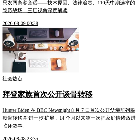
只发两条客套话——技术原因、法律追责、110天中期选举的
隐形战场，三层视角深度解读
2026-08-09 00:38
社会热点
拜登家族首次公开谈骨转移
Hunter Biden 在 BBC Newsnight 8 月 7 日首次公开父亲前列腺
癌骨转移并'进一步'扩展，14 个月以来第一次把家庭情绪放进
临床叙事。
2026-08-08 23:35