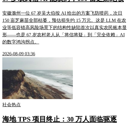
安徽滁州一位 67 岁吴大伯按 AI 给出的方案飞防喷药，次日
150 亩芝麻苗全部枯萎，预估损失约 15 万元。这是 LLM 在农
业等低容错高风险场景下的结构性缺陷首次以真实农民账本显
形——也是 67 岁农村老人从「将信将疑」到「完全依赖」AI
的数字鸿沟拐点。
2026-08-09 03:36
社会热点
海地 TPS 项目终止：30 万人面临驱逐