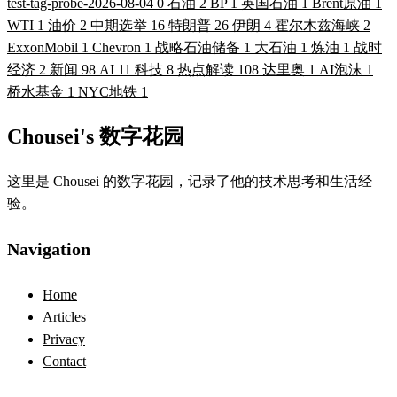
test-tag-probe-2026-08-04
0
石油
2
BP
1
英国石油
1
Brent原油
1
WTI
1
油价
2
中期选举
16
特朗普
26
伊朗
4
霍尔木兹海峡
2
ExxonMobil
1
Chevron
1
战略石油储备
1
大石油
1
炼油
1
战时
经济
2
新闻
98
AI
11
科技
8
热点解读
108
达里奥
1
AI泡沫
1
桥水基金
1
NYC地铁
1
Chousei's 数字花园
这里是 Chousei 的数字花园，记录了他的技术思考和生活经
验。
Navigation
Home
Articles
Privacy
Contact