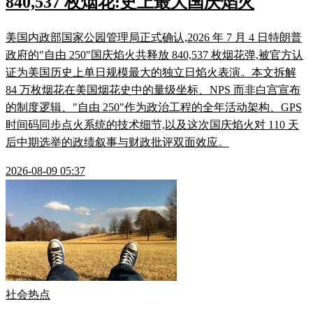
840,537 枚烟花:史上最大国庆焰火
美国内政部国家公园管理局正式确认,2026 年 7 月 4 日特朗普
政府的"自由 250"国庆焰火共释放 840,537 枚烟花弹,被官方认
证为美国历史上单日规模最大的独立日焰火表演。本文拆解
84 万枚烟花在美国烟花史中的量级坐标、NPS 而非白宫宣布
的制度逻辑、"自由 250"作为政治工程的全年活动架构、GPS
时间码同步点火系统的技术细节,以及这次国庆焰火对 110 天
后中期选举的政绩叙事与财政批评双面效应。
2026-08-09 05:37
社会热点