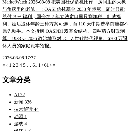
MarketWatch 2026-08-08 把美国社保危机比作「房间里的大象
与角落里的老鼠」：OASI 信托基金 2033 年耗尽、届时只能
兑付 79% 福利；国会在 7 年立法窗口里只剩加税、削减福
利、延后退休年龄三种方案可选，而 110 天中期选举前谁都不
愿先动手。本文拆解 OASI/DI 双基金结构、四种药方财政测
算、1983 vs 2026 政治地形对比、Z 世代跨代视角。6700 万退
休人员的家庭账本预报。
2026-08-08 17:37
1
2
3
4
5
…
61
1 / 61
文章分类
AI
72
新闻
336
技术解读
44
动漫
1
游戏
4