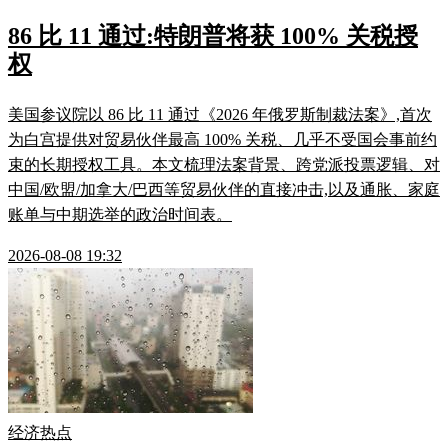
86 比 11 通过:特朗普将获 100% 关税授
权
美国参议院以 86 比 11 通过《2026 年俄罗斯制裁法案》,首次
为白宫提供对贸易伙伴最高 100% 关税、几乎不受国会事前约
束的长期授权工具。本文梳理法案背景、跨党派投票逻辑、对
中国/欧盟/加拿大/巴西等贸易伙伴的直接冲击,以及通胀、家庭
账单与中期选举的政治时间表。
2026-08-08 19:32
经济热点