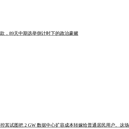
款，89天中期选举倒计时下的政治豪赌
控其试图把 2 GW 数据中心扩容成本转嫁给普通居民用户。这场诉