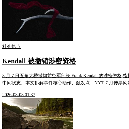
社会热点
Kendall 被撤销涉密资格
8 月 7 日五角大楼撤销前空军部长 Frank Kendall 的涉密
中间状态。本文拆解事件核心动作、触发点、NYT 7 月传票风暴、
2026-08-08 01:37