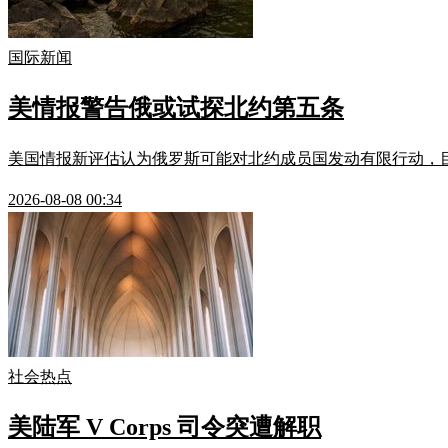
国际新闻
美情报警告俄或试探北约第五条
美国情报新评估认为俄罗斯可能对北约成员国发动有限行动，
2026-08-08 00:34
社会热点
美陆军 V Corps 司令突遭解职