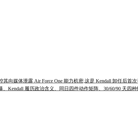
资格,指控其向媒体泄露 Air Force One 能力机密,这是 Kend
Kendall 履历政治含义、同日四件动作矩阵、30/60/90