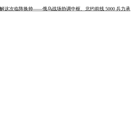
构性暗线拆解这次临阵换帅——俄乌战场协调中枢、北约前线 5000 兵力承