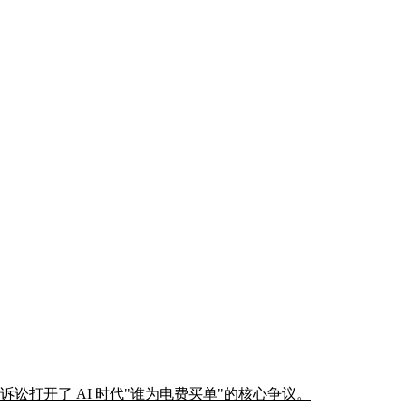
讼打开了 AI 时代"谁为电费买单"的核心争议。