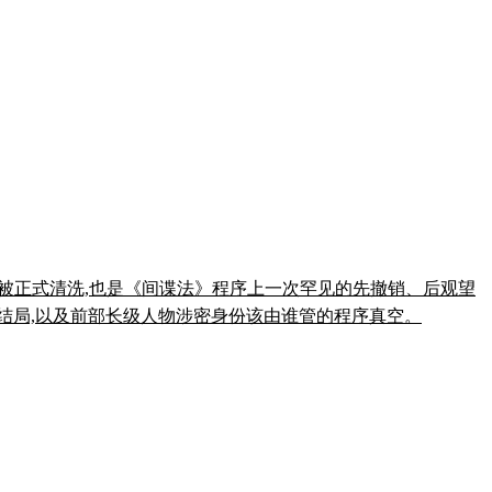
all 卸任后首次被正式清洗,也是《间谍法》程序上一次罕见的先撤销、后观望
 天四种结局,以及前部长级人物涉密身份该由谁管的程序真空。