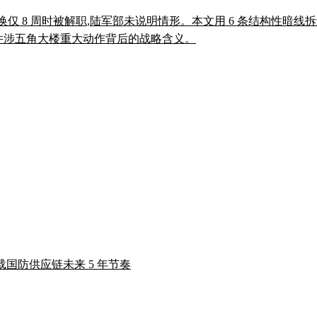
中将在距离正常轮换仅 8 周时被解职,陆军部未说明情形。本文用 6 条结
日同一天四件涉五角大楼重大动作背后的战略含义。
载国防供应链未来 5 年节奏