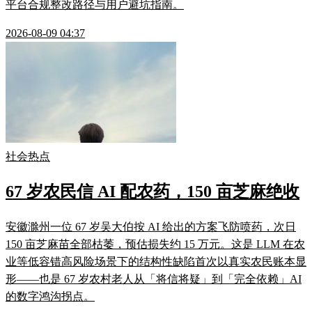
平台合规整改路径与用户避坑指南。
2026-08-09 04:37
社会热点
67 岁农民信 AI 配农药，150 亩芝麻绝收
安徽滁州一位 67 岁吴大伯按 AI 给出的方案飞防喷药，次日
150 亩芝麻苗全部枯萎，预估损失约 15 万元。这是 LLM 在农
业等低容错高风险场景下的结构性缺陷首次以真实农民账本显
形——也是 67 岁农村老人从「将信将疑」到「完全依赖」AI
的数字鸿沟拐点。