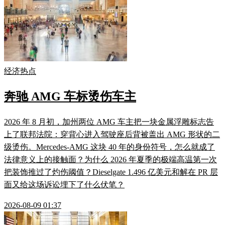
经济热点
奔驰 AMG 车标烫伤车主
2026 年 8 月初，加州两位 AMG 车主把一块金属浮雕标志告
上了联邦法院：穿背心进入驾驶座后背被盖出 AMG 形状的二
级烫伤。Mercedes-AMG 这块 40 年的身份符号，怎么就成了
法律意义上的接触面？为什么 2026 年夏季的极端高温第一次
把装饰推过了灼伤阈值？Dieselgate 1.496 亿美元和解在 PR 层
面又给这场诉讼埋下了什么伏笔？
2026-08-09 01:37