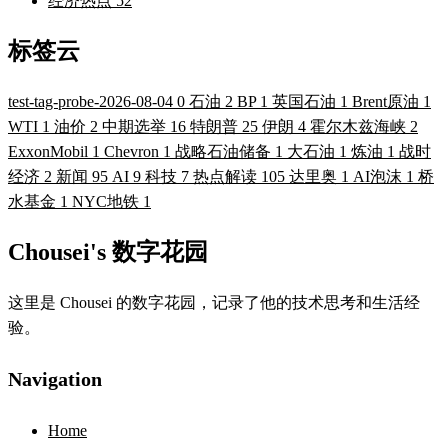
经济热点
52
标签云
test-tag-probe-2026-08-04
0
石油
2
BP
1
英国石油
1
Brent原油
1
WTI
1
油价
2
中期选举
16
特朗普
25
伊朗
4
霍尔木兹海峡
2
ExxonMobil
1
Chevron
1
战略石油储备
1
大石油
1
炼油
1
战时
经济
2
新闻
95
AI
9
科技
7
热点解读
105
达里奥
1
AI泡沫
1
桥
水基金
1
NYC地铁
1
Chousei's 数字花园
这里是 Chousei 的数字花园，记录了他的技术思考和生活经
验。
Navigation
Home