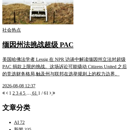
社会热点
缅因州法挑战超级 PAC
美国哈佛法学者 Lessig 在 NPR 访谈中解读缅因州立法对超级
PAC 捐款上限的挑战。这场诉讼可能撬动 Citizens United 之后
的竞选财务格局,触及州与联邦在选举规则上的权力边界。
2026-08-08 12:37
1
2
3
4
5
…
61
1 / 61
文章分类
AI
72
新闻
335