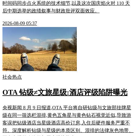
时间码同步点火系统的技术细节,以及这次国庆焰火对 110 天
后中期选举的政绩叙事与财政批评双面效应。
2026-08-09 05:37
社会热点
OTA 钻级≠文旅星级:酒店评级陷阱曝光
央视新闻 8 月 9 日报道,OTA 平台将自研钻级与文旅部挂牌星
级在同一筛选栏混排,黄色五角星与黄色钻石视觉近似,导致游
客误把钻级酒店当星级酒店高价订房,入住后硬件服务严重不
符。深度解析钻级与星级的本质区别、混排的法律灰色地带、