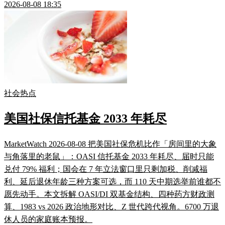
2026-08-08 18:35
社会热点
美国社保信托基金 2033 年耗尽
MarketWatch 2026-08-08 把美国社保危机比作「房间里的大象
与角落里的老鼠」：OASI 信托基金 2033 年耗尽、届时只能
兑付 79% 福利；国会在 7 年立法窗口里只剩加税、削减福
利、延后退休年龄三种方案可选，而 110 天中期选举前谁都不
愿先动手。本文拆解 OASI/DI 双基金结构、四种药方财政测
算、1983 vs 2026 政治地形对比、Z 世代跨代视角。6700 万退
休人员的家庭账本预报。