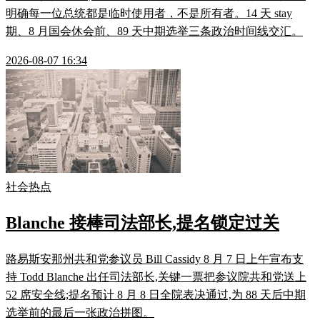
明确每一位总统都是临时使用者，不是所有者。14 天 stay
期、8 月国会休会前、89 天中期选举三条政治时间线交汇。
2026-08-07 16:34
社会热点
Blanche 接棒司法部长,提名锁定过关
路易斯安那州共和党参议员 Bill Cassidy 8 月 7 日上午宣布支
持 Todd Blanche 出任司法部长,关键一票把参议院共和党送上
52 席安全线;提名预计 8 月 8 日全院表决通过,为 88 天后中期
选举前的最后一张政治拼图。