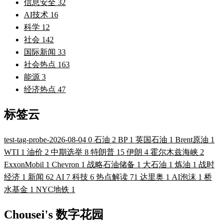
信息安全
32
AI技术
16
科学
12
社会
142
国际新闻
33
社会热点
163
能源
3
经济热点
47
标签云
test-tag-probe-2026-08-04
0
石油
2
BP
1
英国石油
1
Brent原油
1
WTI
1
油价
2
中期选举
8
特朗普
15
伊朗
4
霍尔木兹海峡
2
ExxonMobil
1
Chevron
1
战略石油储备
1
大石油
1
炼油
1
战时
经济
1
新闻
62
AI
7
科技
6
热点解读
71
达里奥
1
AI泡沫
1
桥
水基金
1
NYC地铁
1
Chousei's 数字花园