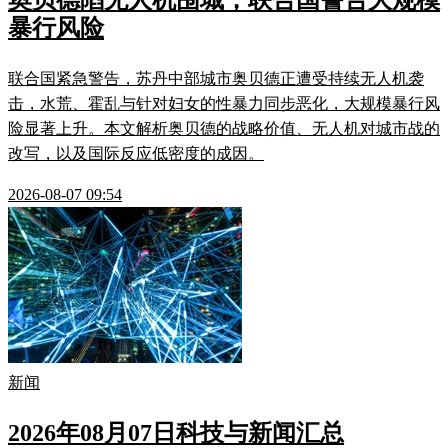
奥贝德陷无人机围城，联合国警告大规模
暴行风险
联合国紧急警告，苏丹中部城市奥贝德正遭受持续无人机袭
击，水荒、霍乱与针对妇女的性暴力同步恶化，大规模暴行风
险显著上升。本文解析奥贝德的战略价值、无人机对城市战的
改写，以及国际反应低密度的成因。
2026-08-07 09:54
新闻
2026年08月07日科技与新闻汇总