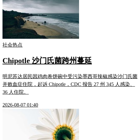
社会热点
Chipotle 沙门氏菌跨州蔓延
明尼苏达居民因鸡肉卷饼碗中受污染墨西哥辣椒感染沙门氏菌
并败血症住院，起诉 Chipotle，CDC 报告 27 州 345 人感染、
36 人住院。
2026-08-07 01:40