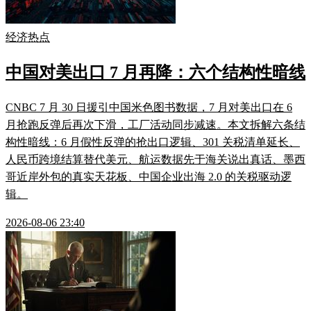
经济热点
中国对美出口 7 月再降：六个结构性暗线
CNBC 7 月 30 日援引中国米色图书数据，7 月对美出口在 6
月抢跑反弹后再次下滑，工厂活动同步减速。本文拆解六条结
构性暗线：6 月假性反弹的抢出口逻辑、301 关税清单延长、
人民币跨境结算替代美元、航运数据先于海关说出真话、墨西
哥近岸外包的真实天花板、中国企业出海 2.0 的关税驱动逻
辑。
2026-08-06 23:40