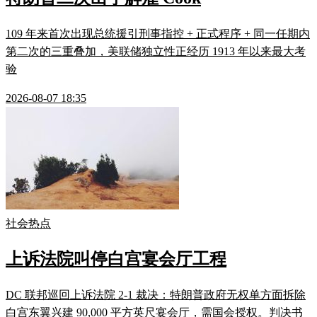
109 年来首次出现总统援引刑事指控 + 正式程序 + 同一任期内
第二次的三重叠加，美联储独立性正经历 1913 年以来最大考
验
2026-08-07 18:35
社会热点
上诉法院叫停白宫宴会厅工程
DC 联邦巡回上诉法院 2-1 裁决：特朗普政府无权单方面拆除
白宫东翼兴建 90,000 平方英尺宴会厅，需国会授权。判决书