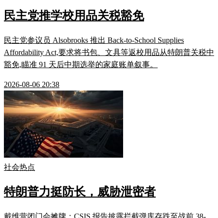
民主党推学校用品关税豁免
民主党参议员 Alsobrooks 推出 Back-to-School Supplies
Affordability Act,要求将书包、文具等返校用品从特朗普关税中
豁免,瞄准 91 天后中期选举的家庭账单叙事。
2026-08-06 20:38
社会热点
特朗普力挺防长，威胁泄密者
戴维营闭门会摊牌：CSIS 报告披露拦截弹库存跌至战前 38-