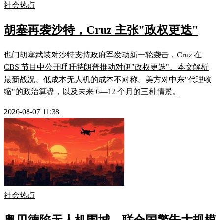
社会热点
胡塞再袭沙特，Cruz 主张"政权更迭"
也门胡塞武装对沙特支持政府军发动新一轮袭击，Cruz 在
CBS 节目中公开呼吁特朗普推动对伊"政权更迭"。本文解析
最新战况、低成本无人机的成本不对称、美方对中东"代理收
缩"的政治算盘，以及未来 6—12 个月的三种情景。
2026-08-07 11:38
社会热点