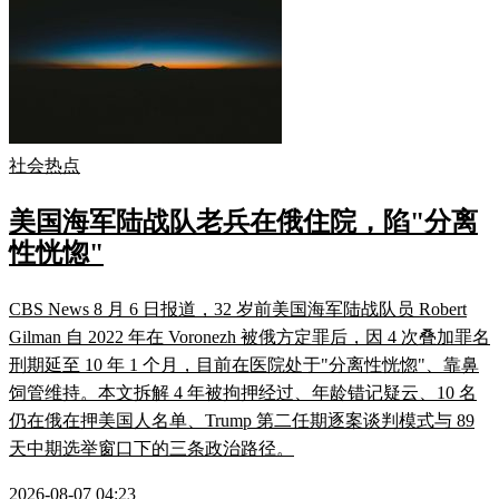
社会热点
美国海军陆战队老兵在俄住院，陷"分离
性恍惚"
CBS News 8 月 6 日报道，32 岁前美国海军陆战队员 Robert
Gilman 自 2022 年在 Voronezh 被俄方定罪后，因 4 次叠加罪名
刑期延至 10 年 1 个月，目前在医院处于"分离性恍惚"、靠鼻
饲管维持。本文拆解 4 年被拘押经过、年龄错记疑云、10 名
仍在俄在押美国人名单、Trump 第二任期逐案谈判模式与 89
天中期选举窗口下的三条政治路径。
2026-08-07 04:23