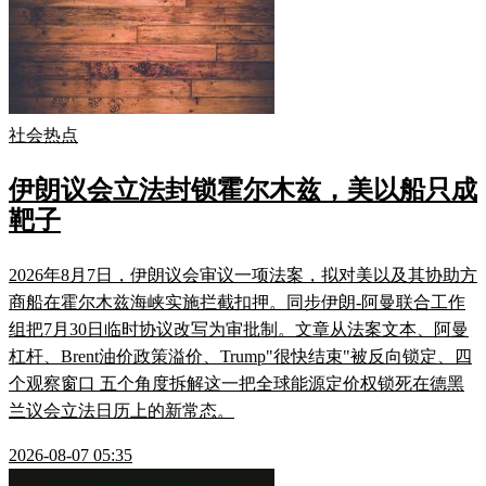
社会热点
伊朗议会立法封锁霍尔木兹，美以船只成
靶子
2026年8月7日，伊朗议会审议一项法案，拟对美以及其协助方
商船在霍尔木兹海峡实施拦截扣押。同步伊朗-阿曼联合工作
组把7月30日临时协议改写为审批制。文章从法案文本、阿曼
杠杆、Brent油价政策溢价、Trump"很快结束"被反向锁定、四
个观察窗口 五个角度拆解这一把全球能源定价权锁死在德黑
兰议会立法日历上的新常态。
2026-08-07 05:35