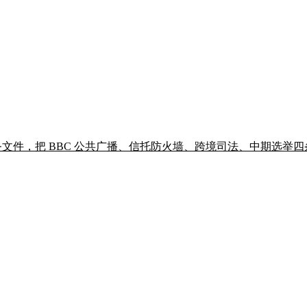
rust 财务文件，把 BBC 公共广播、信托防火墙、跨境司法、中期选