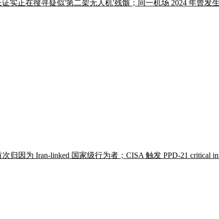
证实正在搜寻疑似'第二架无人机'残骸；同一机场 2024 年曾
ran-linked 国家级行为者；CISA 触发 PPD-21 critical in