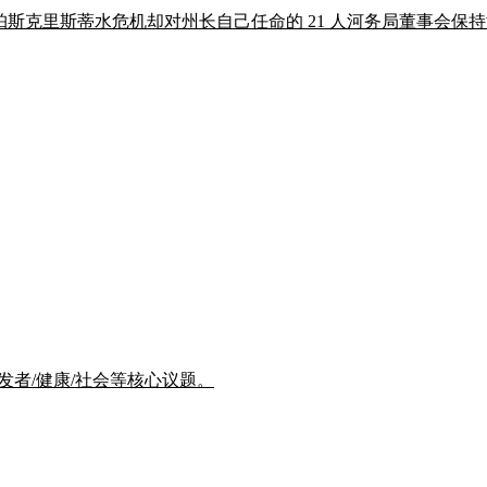
bott 公开怒批科珀斯克里斯蒂水危机却对州长自己任命的 21 人河务局董
/开发者/健康/社会等核心议题。