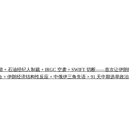
锁 + 石油经纪人制裁 + IRGC 空袭 + SWIFT 切断——首次
组合 × 伊朗经济结构性反应 × 中俄伊三角失语 × 91 天中期