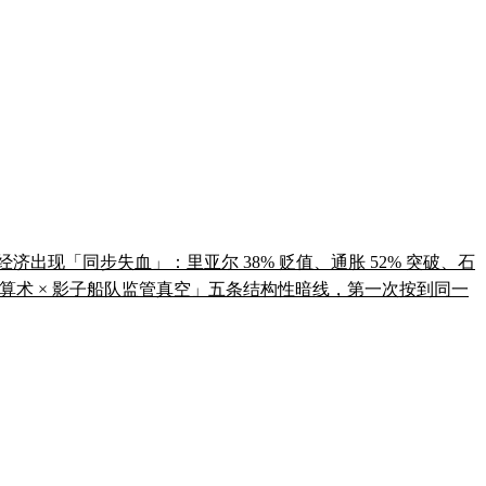
让伊朗经济出现「同步失血」：里亚尔 38% 贬值、通胀 52% 突破、石
选举政治算术 × 影子船队监管真空」五条结构性暗线，第一次按到同一