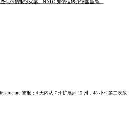
发生疑似俄情报纵火案。NATO 知情但转介德国当局。
frastructure 警报；4 天内从 7 州扩展到 12 州，48 小时第二次放