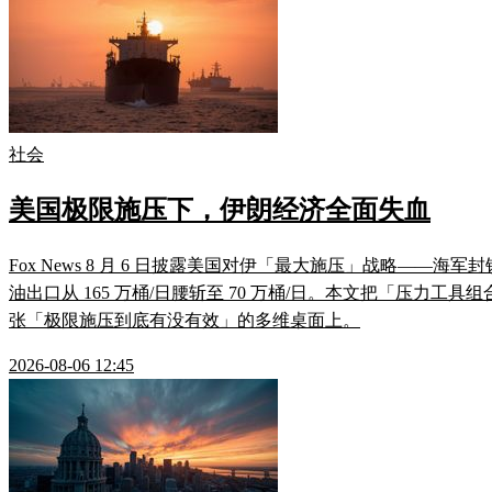
社会
美国极限施压下，伊朗经济全面失血
Fox News 8 月 6 日披露美国对伊「最大施压」战略——海军封
油出口从 165 万桶/日腰斩至 70 万桶/日。本文把「压力工具
张「极限施压到底有没有效」的多维桌面上。
2026-08-06 12:45