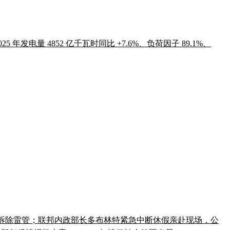
年发电量 4852 亿千瓦时同比 +7.6%、负荷因子 89.1%、
人成功拆除雷管；联邦内政部长多布林特紧急中断休假亲赴现场，公