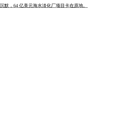
事会保持沉默，64 亿美元海水淡化厂项目卡在原地。