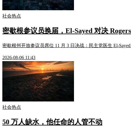
社会热点
密歇根参议员换届，El-Sayed 对决 Rogers
密歇根州开放参议员席位 11 月 3 日决战：民主党医生 El-Saye
2026-08-06 11:43
社会热点
50 万人缺水，他任命的人管不动