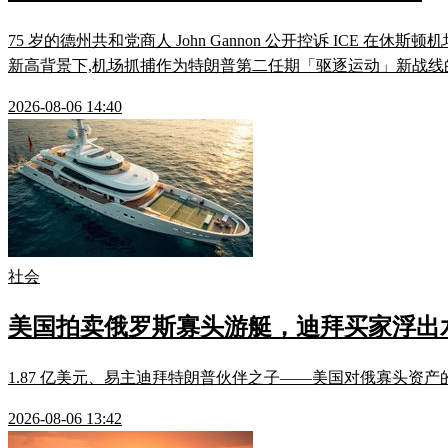
75 岁的德州共和党商人 John Gannon 公开控诉 ICE 在休斯顿机
新高背景下,机场抓捕作为特朗普第二任期「驱逐运动」新战线
2026-08-06 14:40
社会
美国拍卖俄罗斯寡头游艇，迪拜买家浮出
1.87 亿美元、易主迪拜特朗普伙伴之子——美国对俄寡头资
2026-08-06 13:42