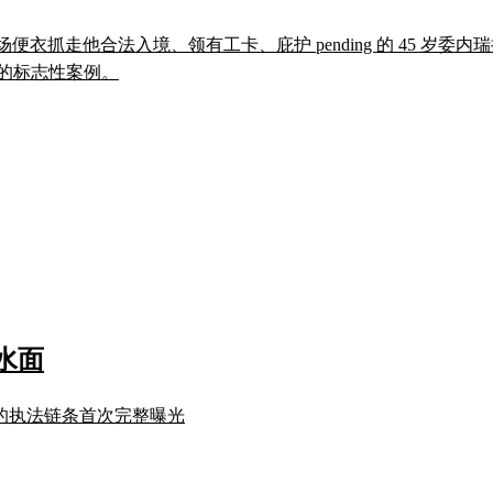
场便衣抓走他合法入境、领有工卡、庇护 pending 的 45 岁委内瑞拉裔未婚
的标志性案例。
水面
产的执法链条首次完整曝光