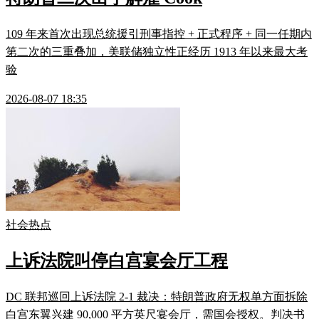
109 年来首次出现总统援引刑事指控 + 正式程序 + 同一任期内
第二次的三重叠加，美联储独立性正经历 1913 年以来最大考
验
2026-08-07 18:35
社会热点
上诉法院叫停白宫宴会厅工程
DC 联邦巡回上诉法院 2-1 裁决：特朗普政府无权单方面拆除
白宫东翼兴建 90,000 平方英尺宴会厅，需国会授权。判决书