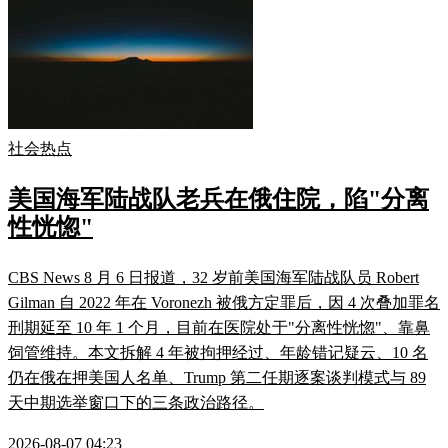
社会热点
美国海军陆战队老兵在俄住院，陷"分离
性恍惚"
CBS News 8 月 6 日报道，32 岁前美国海军陆战队员 Robert
Gilman 自 2022 年在 Voronezh 被俄方定罪后，因 4 次叠加罪名
刑期延至 10 年 1 个月，目前在医院处于"分离性恍惚"、靠鼻
饲管维持。本文拆解 4 年被拘押经过、年龄错记疑云、10 名
仍在俄在押美国人名单、Trump 第二任期逐案谈判模式与 89
天中期选举窗口下的三条政治路径。
2026-08-07 04:23