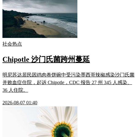
社会热点
Chipotle 沙门氏菌跨州蔓延
明尼苏达居民因鸡肉卷饼碗中受污染墨西哥辣椒感染沙门氏菌
并败血症住院，起诉 Chipotle，CDC 报告 27 州 345 人感染、
36 人住院。
2026-08-07 01:40