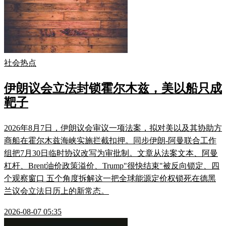
社会热点
伊朗议会立法封锁霍尔木兹，美以船只成
靶子
2026年8月7日，伊朗议会审议一项法案，拟对美以及其协助方
商船在霍尔木兹海峡实施拦截扣押。同步伊朗-阿曼联合工作
组把7月30日临时协议改写为审批制。文章从法案文本、阿曼
杠杆、Brent油价政策溢价、Trump"很快结束"被反向锁定、四
个观察窗口 五个角度拆解这一把全球能源定价权锁死在德黑
兰议会立法日历上的新常态。
2026-08-07 05:35