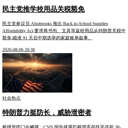
民主党推学校用品关税豁免
民主党参议员 Alsobrooks 推出 Back-to-School Supplies
Affordability Act,要求将书包、文具等返校用品从特朗普关税中
豁免,瞄准 91 天后中期选举的家庭账单叙事。
2026-08-06 20:38
社会热点
特朗普力挺防长，威胁泄密者
戴维营闭门会摊牌：CSIS 报告披露拦截弹库存跌至战前 38-