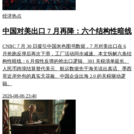
经济热点
中国对美出口 7 月再降：六个结构性暗线
CNBC 7 月 30 日援引中国米色图书数据，7 月对美出口在 6
月抢跑反弹后再次下滑，工厂活动同步减速。本文拆解六条结
构性暗线：6 月假性反弹的抢出口逻辑、301 关税清单延长、
人民币跨境结算替代美元、航运数据先于海关说出真话、墨西
哥近岸外包的真实天花板、中国企业出海 2.0 的关税驱动逻
辑。
2026-08-06 23:40