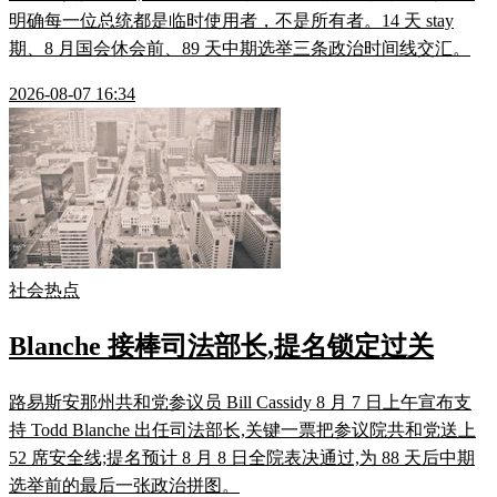
明确每一位总统都是临时使用者，不是所有者。14 天 stay
期、8 月国会休会前、89 天中期选举三条政治时间线交汇。
2026-08-07 16:34
社会热点
Blanche 接棒司法部长,提名锁定过关
路易斯安那州共和党参议员 Bill Cassidy 8 月 7 日上午宣布支
持 Todd Blanche 出任司法部长,关键一票把参议院共和党送上
52 席安全线;提名预计 8 月 8 日全院表决通过,为 88 天后中期
选举前的最后一张政治拼图。