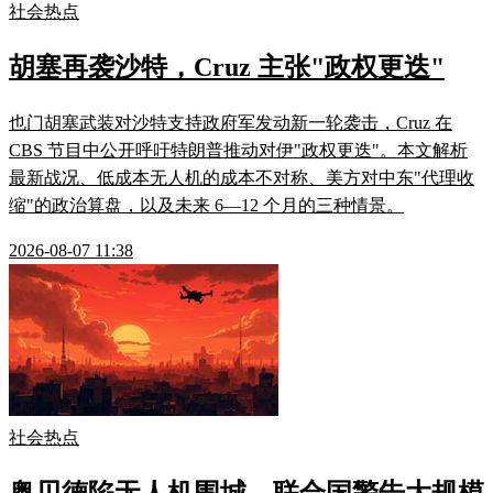
社会热点
胡塞再袭沙特，Cruz 主张"政权更迭"
也门胡塞武装对沙特支持政府军发动新一轮袭击，Cruz 在
CBS 节目中公开呼吁特朗普推动对伊"政权更迭"。本文解析
最新战况、低成本无人机的成本不对称、美方对中东"代理收
缩"的政治算盘，以及未来 6—12 个月的三种情景。
2026-08-07 11:38
社会热点