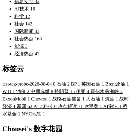
信息安全
32
AI技术
16
科学
12
社会
142
国际新闻
33
社会热点
163
能源
3
经济热点
47
标签云
test-tag-probe-2026-08-04
0
石油
2
BP
1
英国石油
1
Brent原油
1
WTI
1
油价
2
中期选举
8
特朗普
15
伊朗
4
霍尔木兹海峡
2
ExxonMobil
1
Chevron
1
战略石油储备
1
大石油
1
炼油
1
战时
经济
1
新闻
62
AI
7
科技
6
热点解读
71
达里奥
1
AI泡沫
1
桥
水基金
1
NYC地铁
1
Chousei's 数字花园