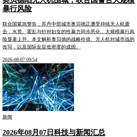
奥贝德陷无人机围城，联合国警告大规模
暴行风险
联合国紧急警告，苏丹中部城市奥贝德正遭受持续无人机袭
击，水荒、霍乱与针对妇女的性暴力同步恶化，大规模暴行风
险显著上升。本文解析奥贝德的战略价值、无人机对城市战的
改写，以及国际反应低密度的成因。
2026-08-07 09:54
新闻
2026年08月07日科技与新闻汇总