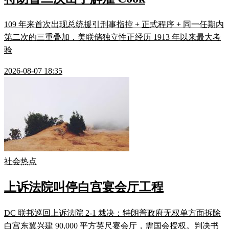
109 年来首次出现总统援引刑事指控 + 正式程序 + 同一任期内
第二次的三重叠加，美联储独立性正经历 1913 年以来最大考
验
2026-08-07 18:35
社会热点
上诉法院叫停白宫宴会厅工程
DC 联邦巡回上诉法院 2-1 裁决：特朗普政府无权单方面拆除
白宫东翼兴建 90,000 平方英尺宴会厅，需国会授权。判决书