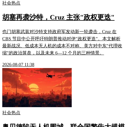
社会热点
胡塞再袭沙特，Cruz 主张"政权更迭"
也门胡塞武装对沙特支持政府军发动新一轮袭击，Cruz 在
CBS 节目中公开呼吁特朗普推动对伊"政权更迭"。本文解析
最新战况、低成本无人机的成本不对称、美方对中东"代理收
缩"的政治算盘，以及未来 6—12 个月的三种情景。
2026-08-07 11:38
社会热点