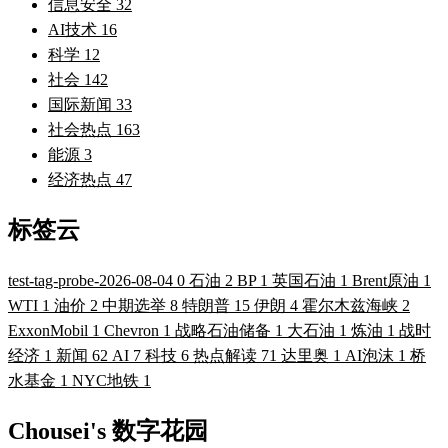
信息安全
32
AI技术
16
科学
12
社会
142
国际新闻
33
社会热点
163
能源
3
经济热点
47
标签云
test-tag-probe-2026-08-04
0
石油
2
BP
1
英国石油
1
Brent原油
1
WTI
1
油价
2
中期选举
8
特朗普
15
伊朗
4
霍尔木兹海峡
2
ExxonMobil
1
Chevron
1
战略石油储备
1
大石油
1
炼油
1
战时
经济
1
新闻
62
AI
7
科技
6
热点解读
71
达里奥
1
AI泡沫
1
桥
水基金
1
NYC地铁
1
Chousei's 数字花园