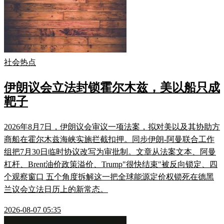
社会热点
伊朗议会立法封锁霍尔木兹，美以船只成
靶子
2026年8月7日，伊朗议会审议一项法案，拟对美以及其协助方
商船在霍尔木兹海峡实施拦截扣押。同步伊朗-阿曼联合工作
组把7月30日临时协议改写为审批制。文章从法案文本、阿曼
杠杆、Brent油价政策溢价、Trump"很快结束"被反向锁定、四
个观察窗口 五个角度拆解这一把全球能源定价权锁死在德黑
兰议会立法日历上的新常态。
2026-08-07 05:35