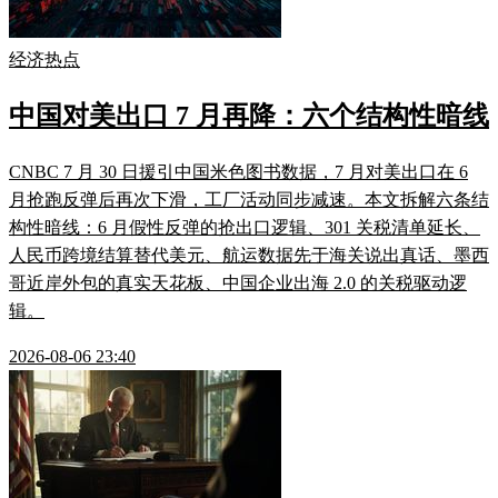
经济热点
中国对美出口 7 月再降：六个结构性暗线
CNBC 7 月 30 日援引中国米色图书数据，7 月对美出口在 6
月抢跑反弹后再次下滑，工厂活动同步减速。本文拆解六条结
构性暗线：6 月假性反弹的抢出口逻辑、301 关税清单延长、
人民币跨境结算替代美元、航运数据先于海关说出真话、墨西
哥近岸外包的真实天花板、中国企业出海 2.0 的关税驱动逻
辑。
2026-08-06 23:40