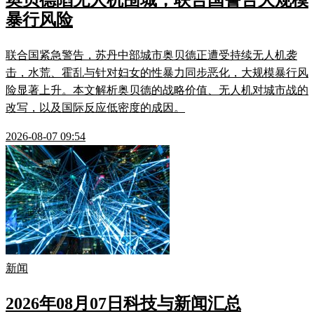
奥贝德陷无人机围城，联合国警告大规模
暴行风险
联合国紧急警告，苏丹中部城市奥贝德正遭受持续无人机袭
击，水荒、霍乱与针对妇女的性暴力同步恶化，大规模暴行风
险显著上升。本文解析奥贝德的战略价值、无人机对城市战的
改写，以及国际反应低密度的成因。
2026-08-07 09:54
新闻
2026年08月07日科技与新闻汇总