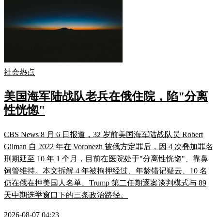
社会热点
美国海军陆战队老兵在俄住院，陷"分离
性恍惚"
CBS News 8 月 6 日报道，32 岁前美国海军陆战队员 Robert
Gilman 自 2022 年在 Voronezh 被俄方定罪后，因 4 次叠加罪名
刑期延至 10 年 1 个月，目前在医院处于"分离性恍惚"、靠鼻
饲管维持。本文拆解 4 年被拘押经过、年龄错记疑云、10 名
仍在俄在押美国人名单、Trump 第二任期逐案谈判模式与 89
天中期选举窗口下的三条政治路径。
2026-08-07 04:23