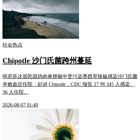
社会热点
Chipotle 沙门氏菌跨州蔓延
明尼苏达居民因鸡肉卷饼碗中受污染墨西哥辣椒感染沙门氏菌
并败血症住院，起诉 Chipotle，CDC 报告 27 州 345 人感染、
36 人住院。
2026-08-07 01:40