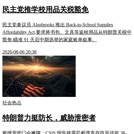
民主党推学校用品关税豁免
民主党参议员 Alsobrooks 推出 Back-to-School Supplies
Affordability Act,要求将书包、文具等返校用品从特朗普关税中
豁免,瞄准 91 天后中期选举的家庭账单叙事。
2026-08-06 20:38
社会热点
特朗普力挺防长，威胁泄密者
戴维营闭门会摊牌：CSIS 报告披露拦截弹库存跌至战前 38-