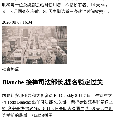
明确每一位总统都是临时使用者，不是所有者。14 天 stay
期、8 月国会休会前、89 天中期选举三条政治时间线交汇。
2026-08-07 16:34
社会热点
Blanche 接棒司法部长,提名锁定过关
路易斯安那州共和党参议员 Bill Cassidy 8 月 7 日上午宣布支
持 Todd Blanche 出任司法部长,关键一票把参议院共和党送上
52 席安全线;提名预计 8 月 8 日全院表决通过,为 88 天后中期
选举前的最后一张政治拼图。