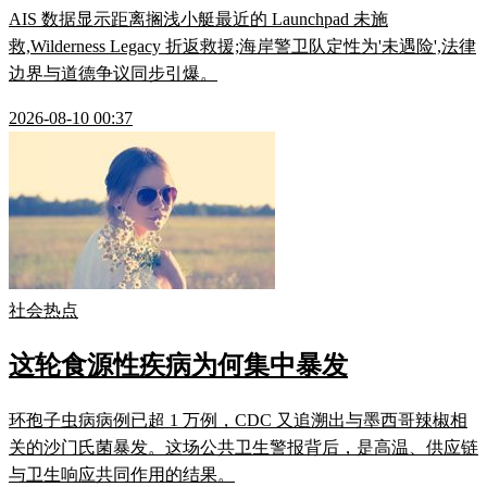
AIS 数据显示距离搁浅小艇最近的 Launchpad 未施
救,Wilderness Legacy 折返救援;海岸警卫队定性为'未遇险',法律
边界与道德争议同步引爆。
2026-08-10 00:37
社会热点
这轮食源性疾病为何集中暴发
环孢子虫病病例已超 1 万例，CDC 又追溯出与墨西哥辣椒相
关的沙门氏菌暴发。这场公共卫生警报背后，是高温、供应链
与卫生响应共同作用的结果。