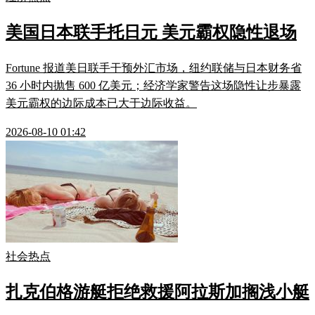
美国日本联手托日元 美元霸权隐性退场
Fortune 报道美日联手干预外汇市场，纽约联储与日本财务省
36 小时内抛售 600 亿美元；经济学家警告这场隐性让步暴露
美元霸权的边际成本已大于边际收益。
2026-08-10 01:42
社会热点
扎克伯格游艇拒绝救援阿拉斯加搁浅小艇