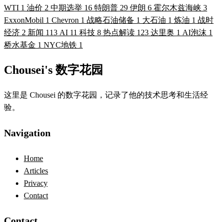
WTI
1
油价
2
中期选举
16
特朗普
29
伊朗
6
霍尔木兹海峡
3
ExxonMobil
1
Chevron
1
战略石油储备
1
大石油
1
炼油
1
战时
经济
2
新闻
113
AI
11
科技
8
热点解读
123
达里奥
1
AI泡沫
1
桥水基金
1
NYC地铁
1
Chousei's 数字花园
这里是 Chousei 的数字花园，记录了他的技术思考和生活经
验。
Navigation
Home
Articles
Privacy
Contact
Contact