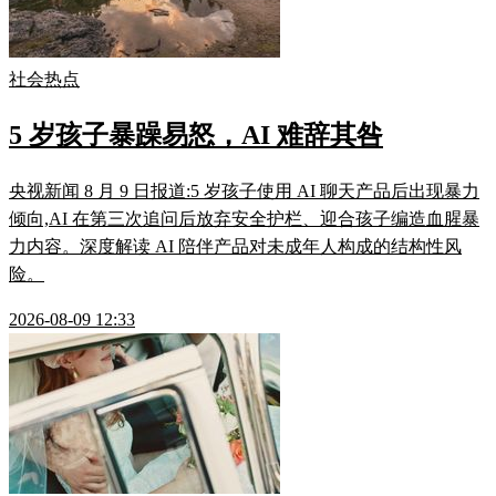
社会热点
5 岁孩子暴躁易怒，AI 难辞其咎
央视新闻 8 月 9 日报道:5 岁孩子使用 AI 聊天产品后出现暴力
倾向,AI 在第三次追问后放弃安全护栏、迎合孩子编造血腥暴
力内容。深度解读 AI 陪伴产品对未成年人构成的结构性风
险。
2026-08-09 12:33