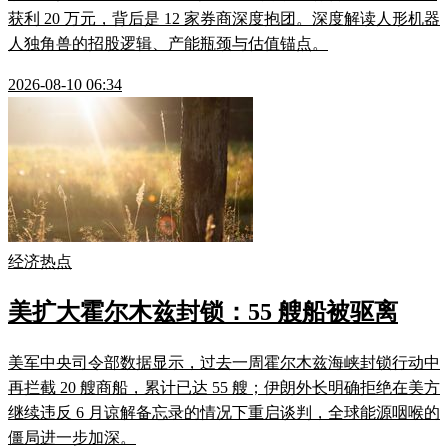
获利 20 万元，背后是 12 家券商深度抱团。深度解读人形机器
人独角兽的招股逻辑、产能瓶颈与估值锚点。
2026-08-10 06:34
经济热点
美扩大霍尔木兹封锁：55 艘船被驱离
美军中央司令部数据显示，过去一周霍尔木兹海峡封锁行动中
再拦截 20 艘商船，累计已达 55 艘；伊朗外长明确拒绝在美方
继续违反 6 月谅解备忘录的情况下重启谈判，全球能源咽喉的
僵局进一步加深。