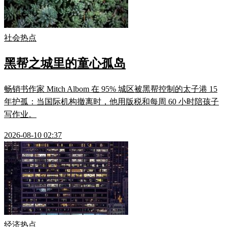
社会热点
黑帮之城里的童心孤岛
畅销书作家 Mitch Albom 在 95% 城区被黑帮控制的太子港 15
年护孤：当国际机构撤离时，他用版税和每周 60 小时陪孩子
写作业。
2026-08-10 02:37
经济热点