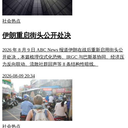
社会热点
伊朗重启街头公开处决
2026 年 8 月 9 日 ABC News 报道伊朗在战后重新启用街头公
开处决，本篇梳理仪式化恐怖、IRGC 与巴斯基协同、经济压
力反向联动、流散社群回声等 8 条结构性暗线。
2026-08-09 20:34
社会热点