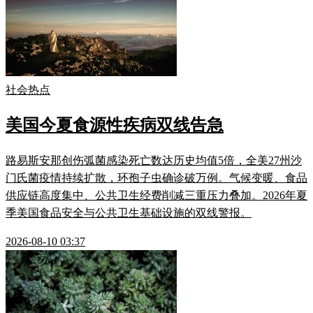
社会热点
美国今夏食源性疾病双线告急
路易斯安那创伤弧菌感染死亡数达历史均值5倍，全美27州沙
门氏菌疫情持续扩散，环孢子虫确诊破万例。气候变暖、食品
供应链高度集中、公共卫生经费削减三重压力叠加。2026年夏
季美国食品安全与公共卫生基础设施的双线警报。
2026-08-10 03:37