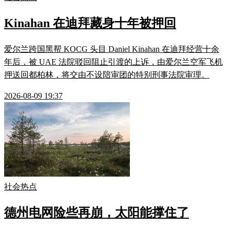
Kinahan 在迪拜藏身十年被押回
爱尔兰跨国黑帮 KOCG 头目 Daniel Kinahan 在迪拜经营十余
年后，被 UAE 法院驳回阻止引渡的上诉，由爱尔兰空军飞机
押送回都柏林，将交由不设陪审团的特别刑事法院审理。
2026-08-09 19:37
社会热点
德州电网险些再崩，太阳能撑住了