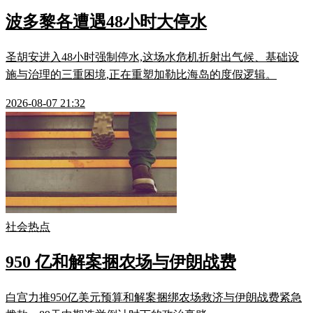
波多黎各遭遇48小时大停水
圣胡安进入48小时强制停水,这场水危机折射出气候、基础设
施与治理的三重困境,正在重塑加勒比海岛的度假逻辑。
2026-08-07 21:32
社会热点
950 亿和解案捆农场与伊朗战费
白宫力推950亿美元预算和解案捆绑农场救济与伊朗战费紧急