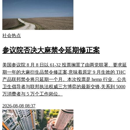
社会热点
参议院否决大麻禁令延期修正案
美国参议院 8 月 8 日以 61-32 投票搁置了由两党联署、要求延
期一年的大麻衍生品禁令修正案,意味着原定 9 月生效的 THC
产品联邦禁令将只延期一个月。本次投票是 hemp 行业、公共
卫生倡导者与联邦执法权威三方博弈的最新交锋,关系到 5000
万消费者与 5 万个工作岗位。
2026-08-08 08:37