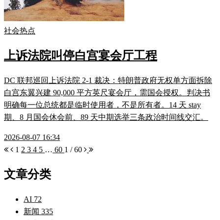
社会热点
上诉法院叫停白宫宴会厅工程
DC 联邦巡回上诉法院 2-1 裁决：特朗普政府无权单方面拆除
白宫东翼兴建 90,000 平方英尺宴会厅，需国会授权。判决书
明确每一位总统都是临时使用者，不是所有者。14 天 stay
期、8 月国会休会前、89 天中期选举三条政治时间线交汇。
2026-08-07 16:34
1
2
3
4
5
…
60
1 / 60
文章分类
AI
72
新闻
335