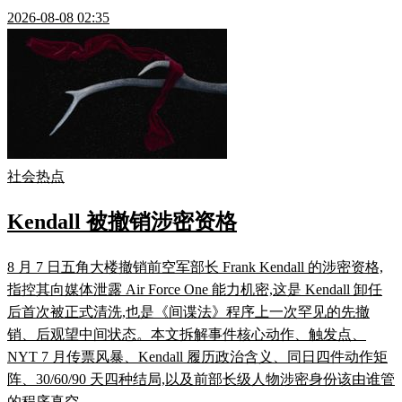
2026-08-08 02:35
社会热点
Kendall 被撤销涉密资格
8 月 7 日五角大楼撤销前空军部长 Frank Kendall 的涉密资格,
指控其向媒体泄露 Air Force One 能力机密,这是 Kendall 卸任
后首次被正式清洗,也是《间谍法》程序上一次罕见的先撤
销、后观望中间状态。本文拆解事件核心动作、触发点、
NYT 7 月传票风暴、Kendall 履历政治含义、同日四件动作矩
阵、30/60/90 天四种结局,以及前部长级人物涉密身份该由谁管
的程序真空。