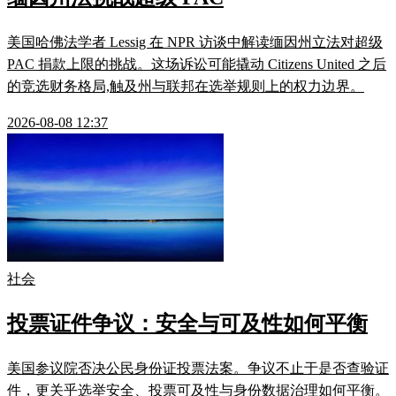
美国哈佛法学者 Lessig 在 NPR 访谈中解读缅因州立法对超级
PAC 捐款上限的挑战。这场诉讼可能撬动 Citizens United 之后
的竞选财务格局,触及州与联邦在选举规则上的权力边界。
2026-08-08 12:37
社会
投票证件争议：安全与可及性如何平衡
美国参议院否决公民身份证投票法案。争议不止于是否查验证
件，更关乎选举安全、投票可及性与身份数据治理如何平衡。