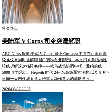
社会热点
美陆军 V Corps 司令突遭解职
ABC News 报道:美军 V Corps 司令 Costanza 中将在距离正常
轮换仅 8 周时被解职,陆军部未说明情形。本文用 6 条结构性
暗线拆解这次临阵换帅——俄乌战场协调中枢、北约前线
5000 兵力承诺、Hegseth 时代 24+ 名高级军官洗牌,以及 8 月 7
日同一天四件涉五角大楼重大动作背后的战略含义。
2026-08-07 23:35