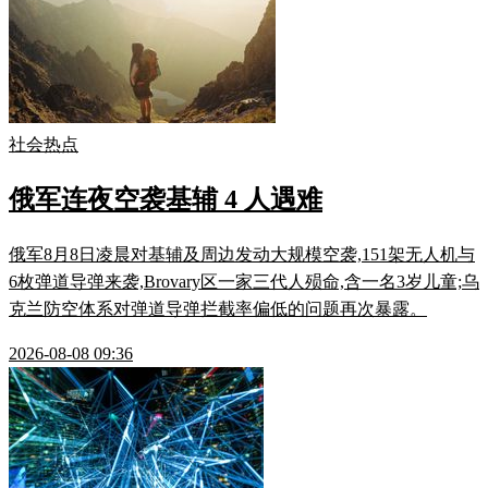
社会热点
俄军连夜空袭基辅 4 人遇难
俄军8月8日凌晨对基辅及周边发动大规模空袭,151架无人机与
6枚弹道导弹来袭,Brovary区一家三代人殒命,含一名3岁儿童;乌
克兰防空体系对弹道导弹拦截率偏低的问题再次暴露。
2026-08-08 09:36