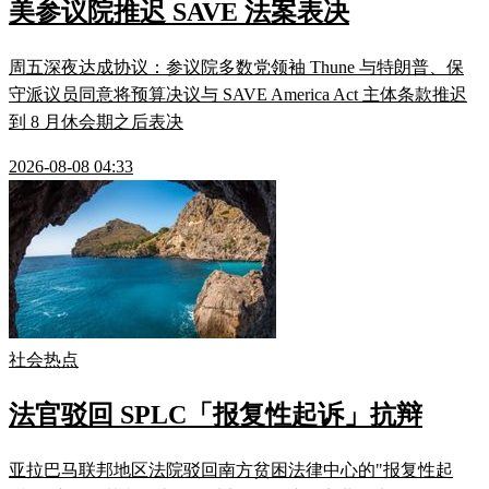
美参议院推迟 SAVE 法案表决
周五深夜达成协议：参议院多数党领袖 Thune 与特朗普、保
守派议员同意将预算决议与 SAVE America Act 主体条款推迟
到 8 月休会期之后表决
2026-08-08 04:33
社会热点
法官驳回 SPLC「报复性起诉」抗辩
亚拉巴马联邦地区法院驳回南方贫困法律中心的"报复性起