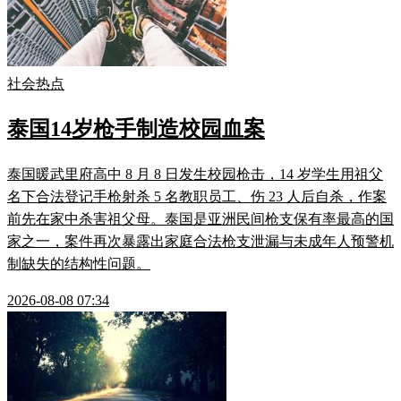
社会热点
泰国14岁枪手制造校园血案
泰国暖武里府高中 8 月 8 日发生校园枪击，14 岁学生用祖父
名下合法登记手枪射杀 5 名教职员工、伤 23 人后自杀，作案
前先在家中杀害祖父母。泰国是亚洲民间枪支保有率最高的国
家之一，案件再次暴露出家庭合法枪支泄漏与未成年人预警机
制缺失的结构性问题。
2026-08-08 07:34