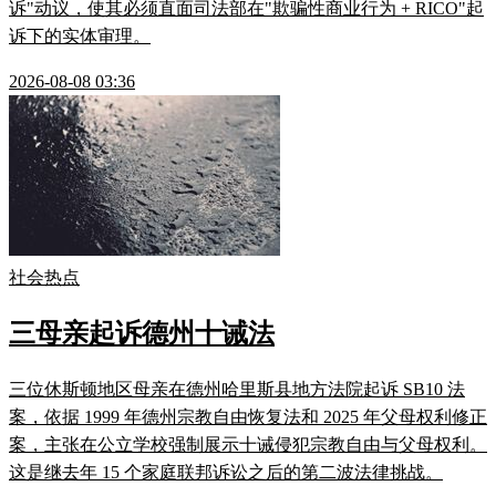
诉"动议，使其必须直面司法部在"欺骗性商业行为 + RICO"起
诉下的实体审理。
2026-08-08 03:36
社会热点
三母亲起诉德州十诫法
三位休斯顿地区母亲在德州哈里斯县地方法院起诉 SB10 法
案，依据 1999 年德州宗教自由恢复法和 2025 年父母权利修正
案，主张在公立学校强制展示十诫侵犯宗教自由与父母权利。
这是继去年 15 个家庭联邦诉讼之后的第二波法律挑战。