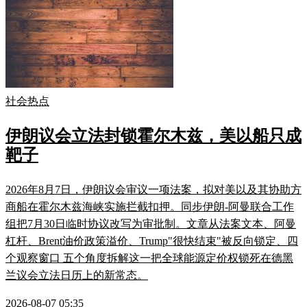
社会热点
伊朗议会立法封锁霍尔木兹，美以船只成
靶子
2026年8月7日，伊朗议会审议一项法案，拟对美以及其协助方
商船在霍尔木兹海峡实施拦截扣押。同步伊朗-阿曼联合工作
组把7月30日临时协议改写为审批制。文章从法案文本、阿曼
杠杆、Brent油价政策溢价、Trump"很快结束"被反向锁定、四
个观察窗口 五个角度拆解这一把全球能源定价权锁死在德黑
兰议会立法日历上的新常态。
2026-08-07 05:35