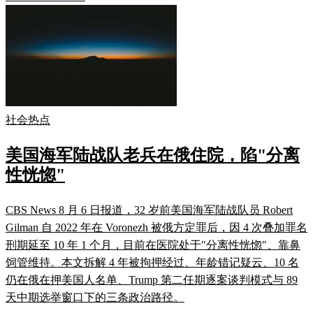
社会热点
美国海军陆战队老兵在俄住院，陷"分离
性恍惚"
CBS News 8 月 6 日报道，32 岁前美国海军陆战队员 Robert
Gilman 自 2022 年在 Voronezh 被俄方定罪后，因 4 次叠加罪名
刑期延至 10 年 1 个月，目前在医院处于"分离性恍惚"、靠鼻
饲管维持。本文拆解 4 年被拘押经过、年龄错记疑云、10 名
仍在俄在押美国人名单、Trump 第二任期逐案谈判模式与 89
天中期选举窗口下的三条政治路径。