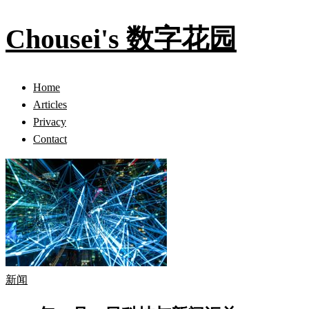
Chousei's 数字花园
Home
Articles
Privacy
Contact
新闻