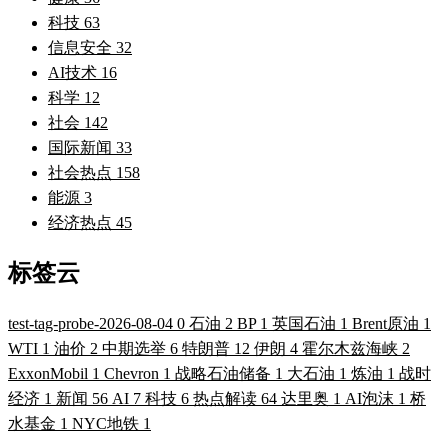
科技
63
信息安全
32
AI技术
16
科学
12
社会
142
国际新闻
33
社会热点
158
能源
3
经济热点
45
标签云
test-tag-probe-2026-08-04
0
石油
2
BP
1
英国石油
1
Brent原油
1
WTI
1
油价
2
中期选举
6
特朗普
12
伊朗
4
霍尔木兹海峡
2
ExxonMobil
1
Chevron
1
战略石油储备
1
大石油
1
炼油
1
战时
经济
1
新闻
56
AI
7
科技
6
热点解读
64
达里奥
1
AI泡沫
1
桥
水基金
1
NYC地铁
1