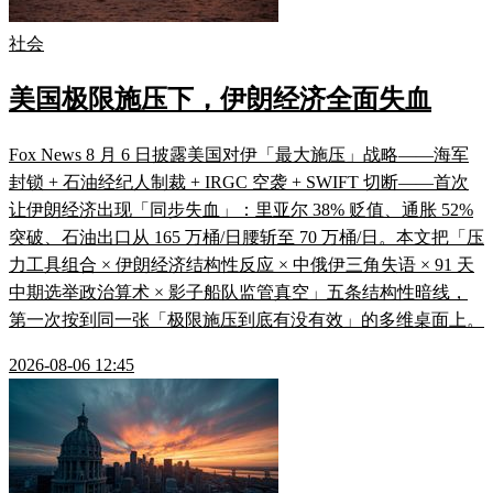
社会
美国极限施压下，伊朗经济全面失血
Fox News 8 月 6 日披露美国对伊「最大施压」战略——海军
封锁 + 石油经纪人制裁 + IRGC 空袭 + SWIFT 切断——首次
让伊朗经济出现「同步失血」：里亚尔 38% 贬值、通胀 52%
突破、石油出口从 165 万桶/日腰斩至 70 万桶/日。本文把「压
力工具组合 × 伊朗经济结构性反应 × 中俄伊三角失语 × 91 天
中期选举政治算术 × 影子船队监管真空」五条结构性暗线，
第一次按到同一张「极限施压到底有没有效」的多维桌面上。
2026-08-06 12:45