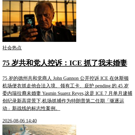
社会热点
75 岁共和党人控诉：ICE 抓了我未婚妻
75 岁的德州共和党商人 John Gannon 公开控诉 ICE 在休斯顿
机场便衣抓走他合法入境、领有工卡、庇护 pending 的 45 岁
委内瑞拉裔未婚妻 Yasmin Suarez Reyes,这是 ICE 7 月单月逮捕
创纪录新高背景下,机场抓捕作为特朗普第二任期「驱逐运
动」新战线的标志性案例。
2026-08-06 14:40