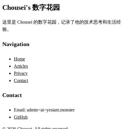
Chousei's 数字花园
这里是 Chousei 的数字花园，记录了他的技术思考和生活经
验。
Navigation
Home
Articles
Privacy
Contact
Contact
Email:
admin<at>yesiam.monster
GitHub
© 2026 Chousei. All rights reserved.