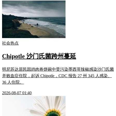
社会热点
Chipotle 沙门氏菌跨州蔓延
明尼苏达居民因鸡肉卷饼碗中受污染墨西哥辣椒感染沙门氏菌
并败血症住院，起诉 Chipotle，CDC 报告 27 州 345 人感染、
36 人住院。
2026-08-07 01:40