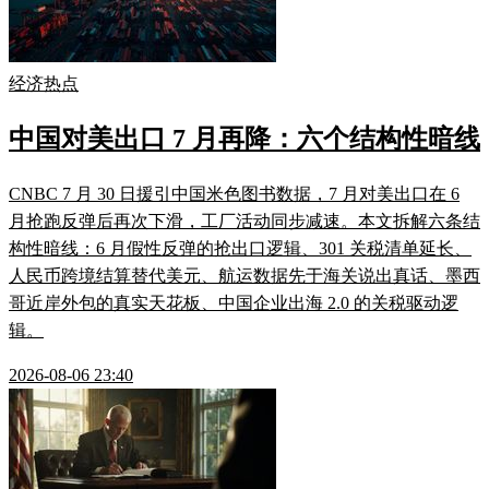
经济热点
中国对美出口 7 月再降：六个结构性暗线
CNBC 7 月 30 日援引中国米色图书数据，7 月对美出口在 6
月抢跑反弹后再次下滑，工厂活动同步减速。本文拆解六条结
构性暗线：6 月假性反弹的抢出口逻辑、301 关税清单延长、
人民币跨境结算替代美元、航运数据先于海关说出真话、墨西
哥近岸外包的真实天花板、中国企业出海 2.0 的关税驱动逻
辑。
2026-08-06 23:40