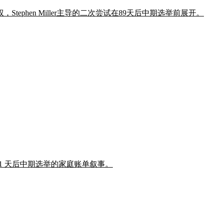
phen Miller主导的二次尝试在89天后中期选举前展开。
豁免,瞄准 91 天后中期选举的家庭账单叙事。