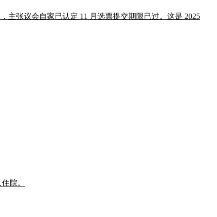
重划宪法修正案，主张议会自家已认定 11 月选票提交期限已过。这是 2025
 人住院。