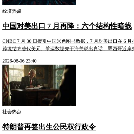
经济热点
中国对美出口 7 月再降：六个结构性暗线
CNBC 7 月 30 日援引中国米色图书数据，7 月对美出口
跨境结算替代美元、航运数据先于海关说出真话、墨西哥近岸外包
2026-08-06 23:40
社会热点
特朗普再签出生公民权行政令