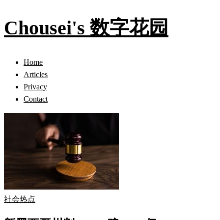
Chousei's 数字花园
Home
Articles
Privacy
Contact
社会热点