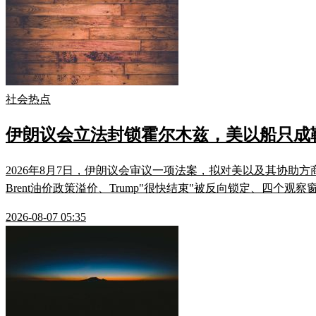
社会热点
伊朗议会立法封锁霍尔木兹，美以船只成
2026年8月7日，伊朗议会审议一项法案，拟对美以及其协助
Brent油价政策溢价、Trump"很快结束"被反向锁定、四
2026-08-07 05:35