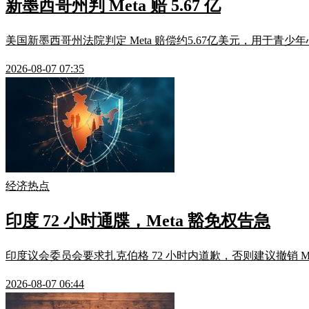
新墨西哥州判 Meta 赔 5.67 亿
美国新墨西哥州法院判定 Meta 赔偿约5.67亿美元，用于青少
2026-08-07 07:35
经济热点
印度 72 小时通牒，Meta 豁免权告急
印度议会委员会要求扎克伯格 72 小时内道歉，否则建议撤销 M
2026-08-07 06:44