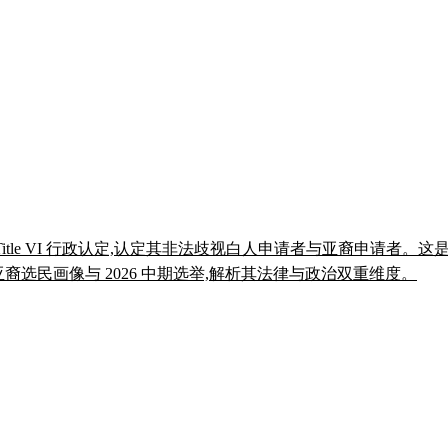
 Title VI 行政认定,认定其非法歧视白人申请者与亚裔申请者
、亚裔选民画像与 2026 中期选举,解析其法律与政治双重维度。