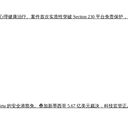
年心理健康治疗。案件首次实质性突破 Section 230 平台免责
eta 的安全港豁免。叠加新墨西哥 5.67 亿美元裁决，科技监