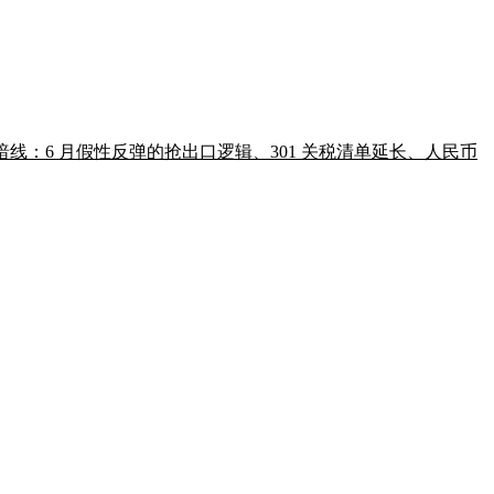
性暗线：6 月假性反弹的抢出口逻辑、301 关税清单延长、人民币