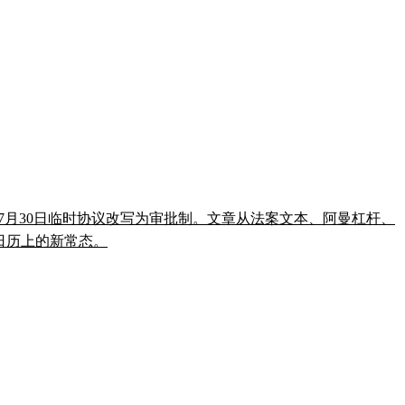
把7月30日临时协议改写为审批制。文章从法案文本、阿曼杠杆、
法日历上的新常态。