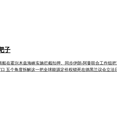
靶子
方商船在霍尔木兹海峡实施拦截扣押。同步伊朗-阿曼联合工作组
个观察窗口 五个角度拆解这一把全球能源定价权锁死在德黑兰议会立