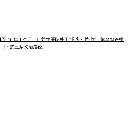
叠加罪名刑期延至 10 年 1 个月，目前在医院处于"分离性恍惚"、靠鼻饲管维
举窗口下的三条政治路径。