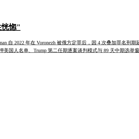
恍惚"
 Gilman 自 2022 年在 Voronezh 被俄方定罪后，因 4 次
押美国人名单、Trump 第二任期逐案谈判模式与 89 天中期选