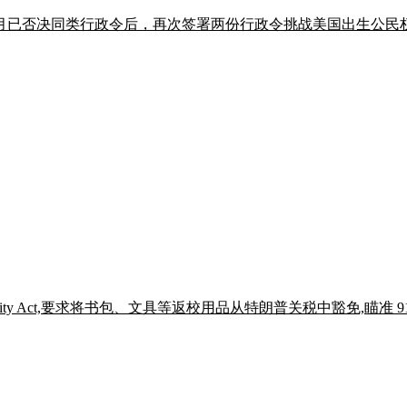
月已否决同类行政令后，再次签署两份行政令挑战美国出生公民权，Ste
ies Affordability Act,要求将书包、文具等返校用品从特朗普关税中