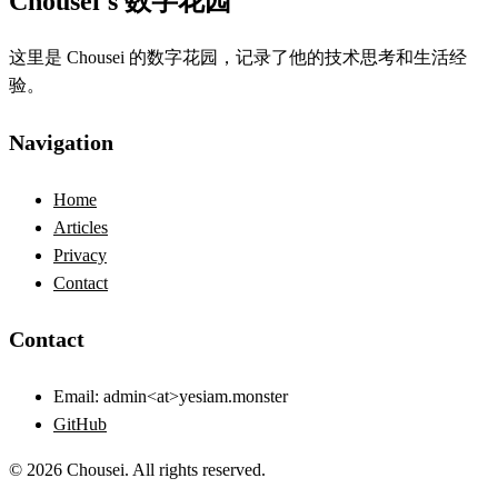
Chousei's 数字花园
这里是 Chousei 的数字花园，记录了他的技术思考和生活经
验。
Navigation
Home
Articles
Privacy
Contact
Contact
Email:
admin<at>yesiam.monster
GitHub
© 2026 Chousei. All rights reserved.