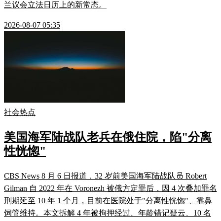
兰议会立法日历上的新常态。
2026-08-07 05:35
社会热点
美国海军陆战队老兵在俄住院，陷"分离
性恍惚"
CBS News 8 月 6 日报道，32 岁前美国海军陆战队员 Robert
Gilman 自 2022 年在 Voronezh 被俄方定罪后，因 4 次叠加罪名
刑期延至 10 年 1 个月，目前在医院处于"分离性恍惚"、靠鼻
饲管维持。本文拆解 4 年被拘押经过、年龄错记疑云、10 名