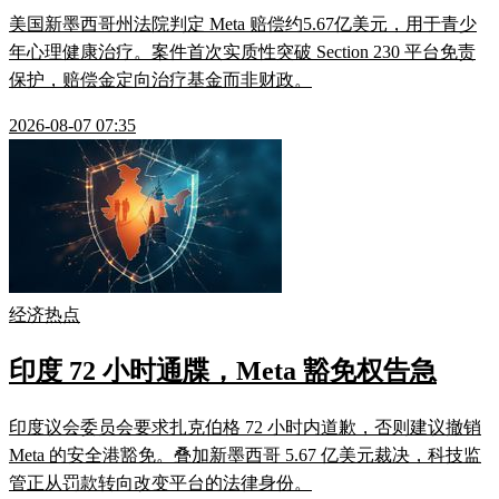
美国新墨西哥州法院判定 Meta 赔偿约5.67亿美元，用于青少
年心理健康治疗。案件首次实质性突破 Section 230 平台免责
保护，赔偿金定向治疗基金而非财政。
2026-08-07 07:35
经济热点
印度 72 小时通牒，Meta 豁免权告急
印度议会委员会要求扎克伯格 72 小时内道歉，否则建议撤销
Meta 的安全港豁免。叠加新墨西哥 5.67 亿美元裁决，科技监
管正从罚款转向改变平台的法律身份。