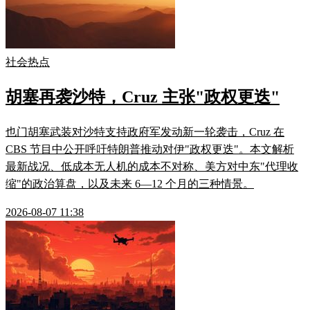
社会热点
胡塞再袭沙特，Cruz 主张"政权更迭"
也门胡塞武装对沙特支持政府军发动新一轮袭击，Cruz 在
CBS 节目中公开呼吁特朗普推动对伊"政权更迭"。本文解析
最新战况、低成本无人机的成本不对称、美方对中东"代理收
缩"的政治算盘，以及未来 6—12 个月的三种情景。
2026-08-07 11:38