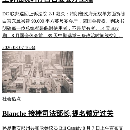
DC 联邦巡回上诉法院 2-1 裁决：特朗普政府无权单方面拆除
白宫东翼兴建 90,000 平方英尺宴会厅，需国会授权。判决书
明确每一位总统都是临时使用者，不是所有者。14 天 stay
期、8 月国会休会前、89 天中期选举三条政治时间线交汇。
2026-08-07 16:34
社会热点
Blanche 接棒司法部长,提名锁定过关
路易斯安那州共和党参议员 Bill Cassidy 8 月 7 日上午宣布支