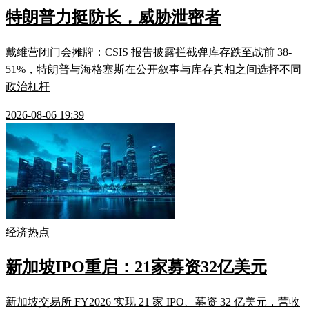
特朗普力挺防长，威胁泄密者
戴维营闭门会摊牌：CSIS 报告披露拦截弹库存跌至战前 38-
51%，特朗普与海格塞斯在公开叙事与库存真相之间选择不同
政治杠杆
2026-08-06 19:39
经济热点
新加坡IPO重启：21家募资32亿美元
新加坡交易所 FY2026 实现 21 家 IPO、募资 32 亿美元，营收