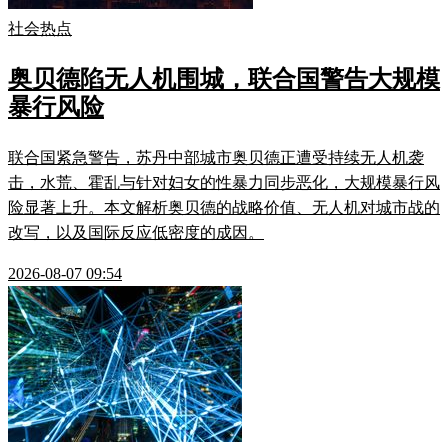
社会热点
奥贝德陷无人机围城，联合国警告大规模
暴行风险
联合国紧急警告，苏丹中部城市奥贝德正遭受持续无人机袭
击，水荒、霍乱与针对妇女的性暴力同步恶化，大规模暴行风
险显著上升。本文解析奥贝德的战略价值、无人机对城市战的
改写，以及国际反应低密度的成因。
2026-08-07 09:54