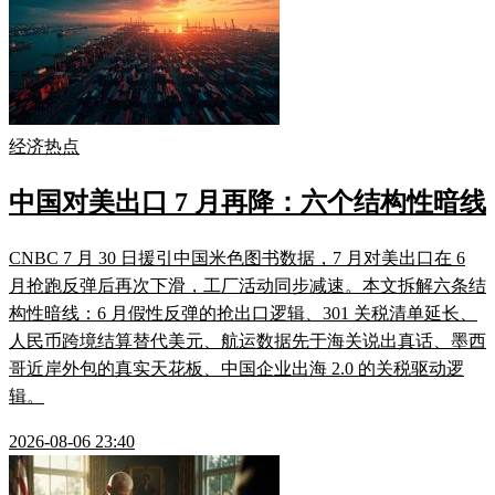
经济热点
中国对美出口 7 月再降：六个结构性暗线
CNBC 7 月 30 日援引中国米色图书数据，7 月对美出口在 6
月抢跑反弹后再次下滑，工厂活动同步减速。本文拆解六条结
构性暗线：6 月假性反弹的抢出口逻辑、301 关税清单延长、
人民币跨境结算替代美元、航运数据先于海关说出真话、墨西
哥近岸外包的真实天花板、中国企业出海 2.0 的关税驱动逻
辑。
2026-08-06 23:40