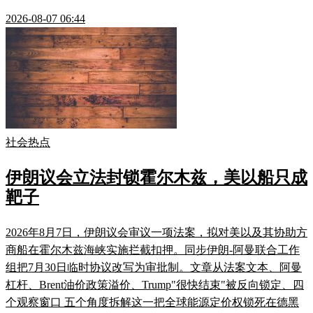
2026-08-07 06:44
社会热点
伊朗议会立法封锁霍尔木兹，美以船只成
靶子
2026年8月7日，伊朗议会审议一项法案，拟对美以及其协助方
商船在霍尔木兹海峡实施拦截扣押。同步伊朗-阿曼联合工作
组把7月30日临时协议改写为审批制。文章从法案文本、阿曼
杠杆、Brent油价政策溢价、Trump"很快结束"被反向锁定、四
个观察窗口 五个角度拆解这一把全球能源定价权锁死在德黑