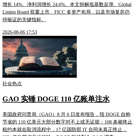
增长 14%、净利润增长 24.6%。本文拆解低基数反弹、Global
Listing Board 双重上市、FICC 多资产布局，以及市场复苏仍
待验证的关键指标。
2026-08-06 17:53
社会热点
GAO 实锤 DOGE 110 亿账单注水
美国政府问责局（GAO）8 月 6 日发布报告，指 DOGE 自称
节省的 110 亿美元大部分数字对不上或无证据：108 条被终止
租约本就在取消流程中，17 亿国防部 IT 合同未真正终止，