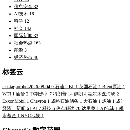
信息安全
32
AI技术
16
科学
12
社会
142
国际新闻
33
社会热点
163
能源
3
经济热点
46
标签云
test-tag-probe-2026-08-04
0
石油
2
BP
1
英国石油
1
Brent原油
1
WTI
1
油价
2
中期选举
7
特朗普
14
伊朗
4
霍尔木兹海峡
2
ExxonMobil
1
Chevron
1
战略石油储备
1
大石油
1
炼油
1
战时
经济
1
新闻
61
AI
7
科技
6
热点解读
70
达里奥
1
AI泡沫
1
桥
水基金
1
NYC地铁
1