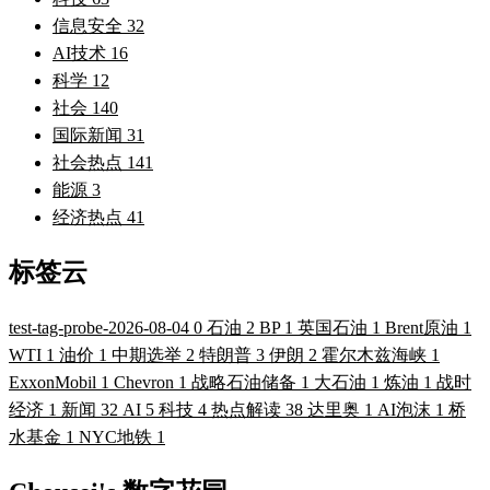
信息安全
32
AI技术
16
科学
12
社会
140
国际新闻
31
社会热点
141
能源
3
经济热点
41
标签云
test-tag-probe-2026-08-04
0
石油
2
BP
1
英国石油
1
Brent原油
1
WTI
1
油价
1
中期选举
2
特朗普
3
伊朗
2
霍尔木兹海峡
1
ExxonMobil
1
Chevron
1
战略石油储备
1
大石油
1
炼油
1
战时
经济
1
新闻
32
AI
5
科技
4
热点解读
38
达里奥
1
AI泡沫
1
桥
水基金
1
NYC地铁
1