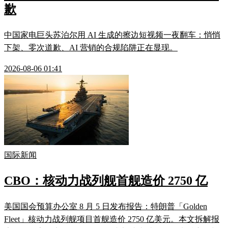
歉
中国家电巨头苏泊尔用 AI 生成的擦边短视频一夜翻车：悄悄
下架、零次道歉、AI 营销的合规陷阱正在显现。
2026-08-06 01:41
国际新闻
CBO：核动力战列舰首舰造价 2750 亿
美国国会预算办公室 8 月 5 日发布报告：特朗普「Golden
Fleet」核动力战列舰项目首舰造价 2750 亿美元。本文拆解报