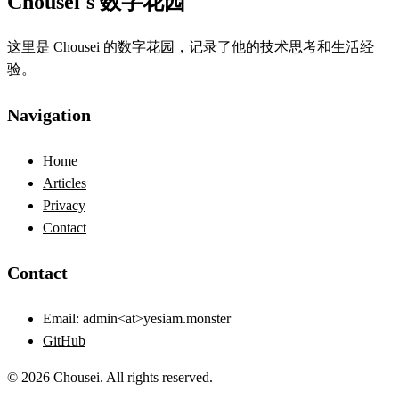
Chousei's 数字花园
这里是 Chousei 的数字花园，记录了他的技术思考和生活经
验。
Navigation
Home
Articles
Privacy
Contact
Contact
Email:
admin<at>yesiam.monster
GitHub
© 2026 Chousei. All rights reserved.