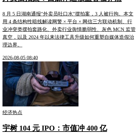
8 月 5 日湖南通报"外卖员吐口水"摆拍案，3 人被行拘。本文
用 4 条结构性暗线解读网警 × 平台 × 网信三方联动机制、行
业冲突类摆拍套路化、外卖行业舆情脆弱性、灰色 MCN 监管
真空，以及 2024 年以来法律工具升级如何重塑自媒体造假治
理边界。
2026-08-05 08:40
经济热点
宇树 104 元 IPO：市值冲 400 亿