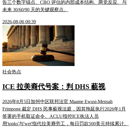
告三个数字锚点、CBO 评估的内部成本结构、两党反应、与
未来 30/60/90 天的关键观察点。
2026-08-06 00:39
社会热点
ICE 拉美裔代号案：判 DHS 藐视
2026年8月5日加州中区联邦法官 Maame Ewusi-Mensah
Frimpong 裁定 DHS 民事藐视法庭，因其拖延执行2026年1月
签署的手机取证命令。ACLU指控ICE执法人员
用'tonks'与'wet'指代拉美裔劳工，每日罚款500美元持续累计。