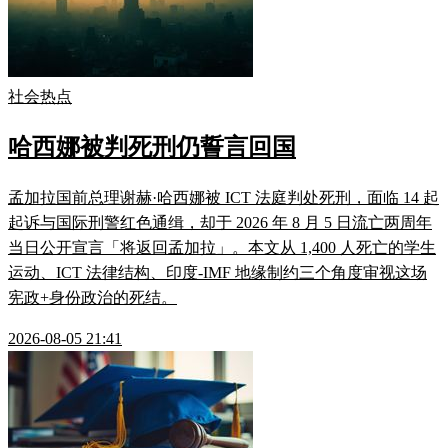
社会热点
哈西娜被判死刑仍誓言回国
孟加拉国前总理谢赫·哈西娜被 ICT 法庭判处死刑，面临 14 起
起诉与国际刑警红色通缉，却于 2026 年 8 月 5 日流亡两周年
当日公开宣言「将返回孟加拉」。本文从 1,400 人死亡的学生
运动、ICT 法律结构、印度-IMF 地缘制约三个角度审视这场
宪政+身份政治的死结。
2026-08-05 21:41