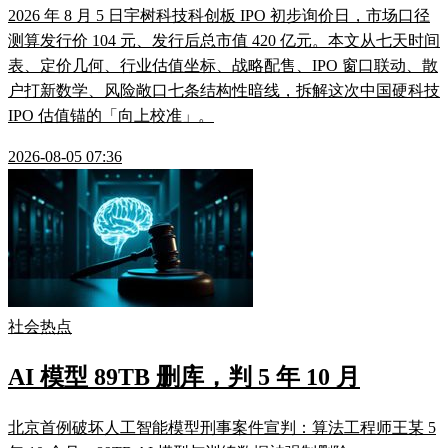
2026 年 8 月 5 日宇树科技科创板 IPO 初步询价日，市场口径
测算发行价 104 元、发行后总市值 420 亿元。本文从七天时间
表、定价几何、行业估值坐标、战略配售、IPO 窗口联动、散
户打新数学、风险敞口七条结构性暗线，拆解这次中国硬科技
IPO 估值锚的「向上校准」。
2026-08-05 07:36
社会热点
AI 模型 89TB 删库，判 5 年 10 月
北京首例破坏人工智能模型刑事案件宣判：算法工程师王某 5