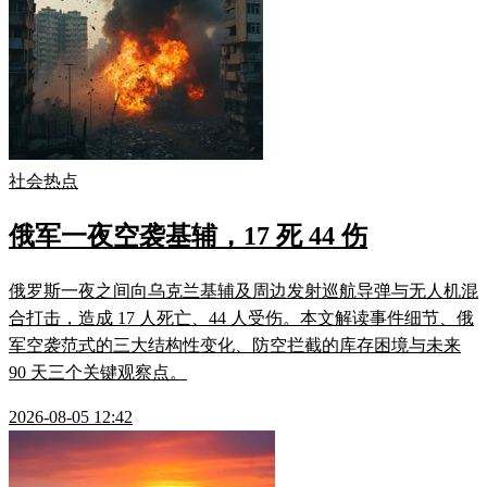
社会热点
俄军一夜空袭基辅，17 死 44 伤
俄罗斯一夜之间向乌克兰基辅及周边发射巡航导弹与无人机混
合打击，造成 17 人死亡、44 人受伤。本文解读事件细节、俄
军空袭范式的三大结构性变化、防空拦截的库存困境与未来
90 天三个关键观察点。
2026-08-05 12:42