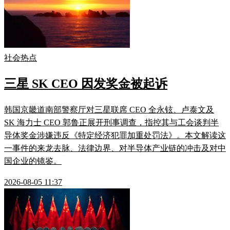
社会热点
三星 SK CEO 因发奖金被起诉
韩国京畿道南部警察厅对三星联席 CEO 全永铉、卢泰文及
SK 海力士 CEO 郭鲁正展开刑事调查，指控其与工会谈判半
导体奖金涉嫌违反《特定经济犯罪加重处罚法》。本文解读这
一事件的来龙去脉、法律边界、对半导体产业链的冲击及对中
国企业的镜鉴。
2026-08-05 11:37