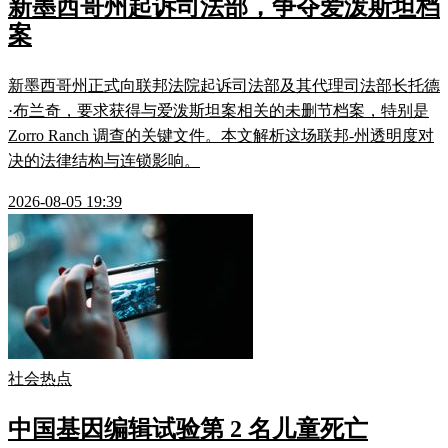
新墨西哥州起诉司法部，争夺爱泼斯坦档
案
新墨西哥州正式向联邦法院起诉司法部及其代理司法部长托德
·布兰奇，要求获得与爱泼斯坦案相关的未删节档案，特别是
Zorro Ranch 调查的关键文件。本文解析这场联邦-州透明度对
决的法律结构与连锁影响。
2026-08-05 19:39
社会热点
中国基因编辑试验第 2 名儿童死亡