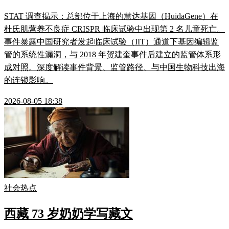
STAT 调查揭示：总部位于上海的慧达基因（HuidaGene）在
杜氏肌营养不良症 CRISPR 临床试验中出现第 2 名儿童死亡。
事件暴露中国研究者发起临床试验（IIT）通道下基因编辑监
管的系统性漏洞，与 2018 年贺建奎事件后建立的监管体系形
成对照。深度解读事件背景、监管路径、与中国生物科技出海
的连锁影响。
2026-08-05 18:38
社会热点
西藏 73 岁奶奶学写藏文