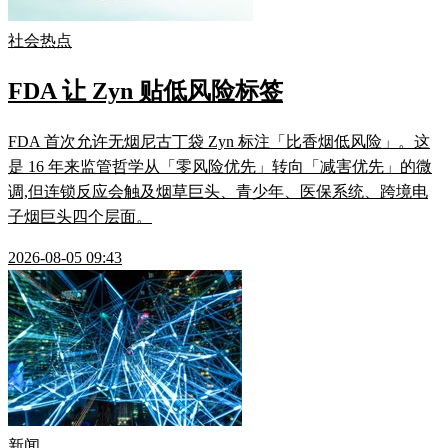
社会热点
FDA 让 Zyn 贴低风险标签
FDA 首次允许无烟尼古丁袋 Zyn 标注「比香烟低风险」。这
是 16 年来监管哲学从「零风险优先」转向「减害优先」的微
调,但连锁反应会触及烟草巨头、青少年、医保系统、跨境电
子烟巨头四个层面。
2026-08-05 09:43
新闻