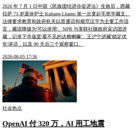
2026 年 7 月 1 日中国《民族团结进步促进法》生效后，西藏
拉萨 73 岁退休护士 Kalsang Lhamo 第一次拿起毛笔学藏文。
法律要求教育和政府机关以普通话和规范汉字为主要工作语
言，藏语降级为'可以使用'。NPR 与美联社随政府采访团进
藏，记录下寺庙里'看不见的达赖喇嘛'、王沪宁进藏'稳定优
先'讲话，以及 90 天后三个观察窗口。
2026-08-05 17:36
社会热点
OpenAI 付 320 万，AI 用工地震