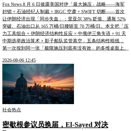
Fox News 8 月 6 日披露美国对伊「最大施压」战略——海军
封锁 + 石油经纪人制裁 + IRGC 空袭 + SWIFT 切断——首次
让伊朗经济出现「同步失血」：里亚尔 38% 贬值、通胀 52%
突破、石油出口从 165 万桶/日腰斩至 70 万桶/日。本文把「压
力工具组合 × 伊朗经济结构性反应 × 中俄伊三角失语 × 91 天
中期选举政治算术 × 影子船队监管真空」五条结构性暗线，
第一次按到同一张「极限施压到底有没有效」的多维桌面上。
2026-08-06 12:45
社会热点
密歇根参议员换届，El-Sayed 对决