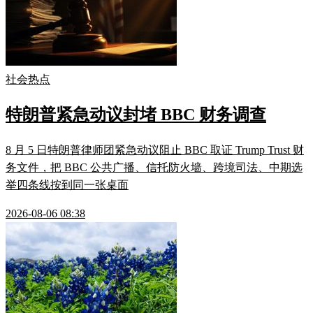
社会热点
特朗普紧急动议封堵 BBC 财务调查
8 月 5 日特朗普律师团紧急动议阻止 BBC 取证 Trump Trust 财
务文件，把 BBC 公共广播、信托防火墙、跨境司法、中期选
举四条线按到同一张桌面
2026-08-06 08:38