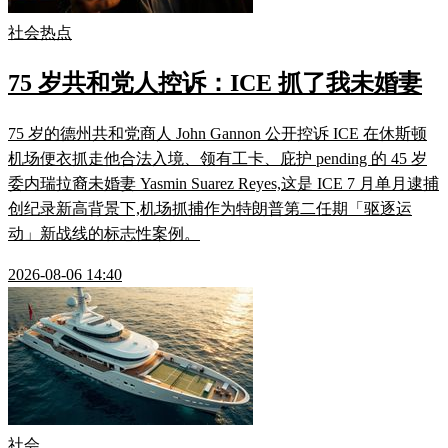
社会热点
75 岁共和党人控诉：ICE 抓了我未婚妻
75 岁的德州共和党商人 John Gannon 公开控诉 ICE 在休斯顿
机场便衣抓走他合法入境、领有工卡、庇护 pending 的 45 岁
委内瑞拉裔未婚妻 Yasmin Suarez Reyes,这是 ICE 7 月单月逮捕
创纪录新高背景下,机场抓捕作为特朗普第二任期「驱逐运
动」新战线的标志性案例。
2026-08-06 14:40
社会