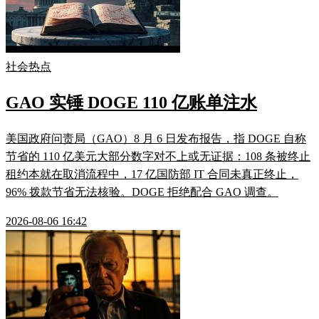
社会热点
GAO 实锤 DOGE 110 亿账单注水
美国政府问责局（GAO）8 月 6 日发布报告，指 DOGE 自称
节省的 110 亿美元大部分数字对不上或无证据：108 条被终止
租约本就在取消流程中，17 亿国防部 IT 合同未真正终止，
96% 拨款节省无法核验。DOGE 拒绝配合 GAO 调查。
2026-08-06 16:42