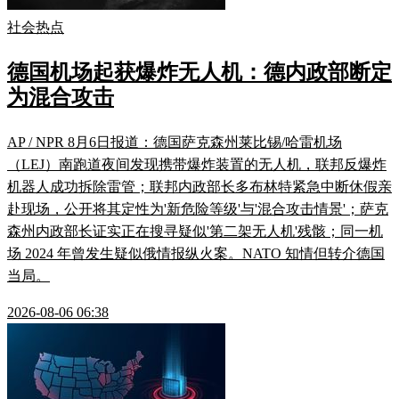
社会热点
德国机场起获爆炸无人机：德内政部断定
为混合攻击
AP / NPR 8月6日报道：德国萨克森州莱比锡/哈雷机场
（LEJ）南跑道夜间发现携带爆炸装置的无人机，联邦反爆炸
机器人成功拆除雷管；联邦内政部长多布林特紧急中断休假亲
赴现场，公开将其定性为'新危险等级'与'混合攻击情景'；萨克
森州内政部长证实正在搜寻疑似'第二架无人机'残骸；同一机
场 2024 年曾发生疑似俄情报纵火案。NATO 知情但转介德国
当局。
2026-08-06 06:38