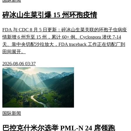
国际新闻
碎冰山生菜引爆 15 州环孢疫情
FDA 与 CDC 8 月 5 日更新：碎冰山生菜关联的环孢子虫病疫
情新增 6 州升至 15 州，累计 60+ 例。Cyclospora 潜伏 7-14
天、靠中央切配沙拉放大，FDA traceback 工作正在切配厂到
田间展开。
2026-08-06 03:37
国际新闻
巴控克什米尔选举 PML-N 24 席领跑