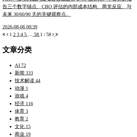
告三个数字锚点、CBO 评估的内部成本结构、两党反应、与
未来 30/60/90 天的关键观察点。
2026-08-06 00:39
1
2
3
4
5
…
58
1 / 58
文章分类
AI
72
新闻
333
技术解读
44
动漫
1
游戏
4
经济
116
体育
3
教育
2
文化
15
商业
19