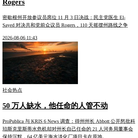
Rogers
密歇根州开放参议员席位 11 月 3 日决战：民主党医生 El-
Sayed 对决共和党前众议员 Rogers，110 天摇摆州路线之争
2026-08-06 11:43
社会热点
50 万人缺水，他任命的人管不动
ProPublica 与 KRIS 6 News 调查：得州州长 Abbott 公开怒批科
珀斯克里斯蒂水危机却对州长自己任命的 21 人河务局董事会
保持沉默，64 亿美元海水淡化厂项目卡在原地。