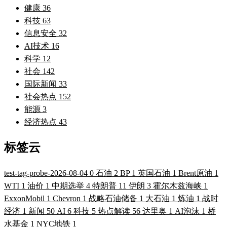
健康
36
科技
63
信息安全
32
AI技术
16
科学
12
社会
142
国际新闻
33
社会热点
152
能源
3
经济热点
43
标签云
test-tag-probe-2026-08-04
0
石油
2
BP
1
英国石油
1
Brent原油
1
WTI
1
油价
1
中期选举
4
特朗普
11
伊朗
3
霍尔木兹海峡
1
ExxonMobil
1
Chevron
1
战略石油储备
1
大石油
1
炼油
1
战时
经济
1
新闻
50
AI
6
科技
5
热点解读
56
达里奥
1
AI泡沫
1
桥
水基金
1
NYC地铁
1