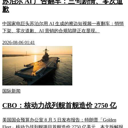
苏泊尔 AI 广告翻车：三句剧情、零次道
歉
中国家电巨头苏泊尔用 AI 生成的擦边短视频一夜翻车：悄悄
下架、零次道歉、AI 营销的合规陷阱正在显现。
2026-08-06 01:41
国际新闻
CBO：核动力战列舰首舰造价 2750 亿
美国国会预算办公室 8 月 5 日发布报告：特朗普「Golden
Fleet」核动力战列舰项目首舰造价 2750 亿美元。本文拆解报