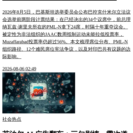
2026年8月5日，巴基斯坦选举委员会公布巴控克什米尔立法议
会选举前两阶段计票结果：在已经决出的34个议席中，前总理
纳瓦兹·谢里夫所在的PML-N拿下24席，时隔十年重夺议会。
被定性为非法组织的JAAC数周抵制运动未能拉低投票率，
Muzaffarabad投票率仍超过56%。本文梳理席位分布、PML-N
组织路径、12个难民席位宪法争议，以及对印巴共有议题的边
际影响。
2026-08-06 02:49
社会热点