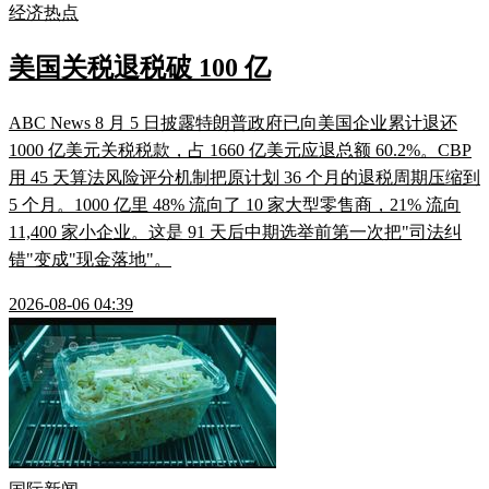
经济热点
美国关税退税破 100 亿
ABC News 8 月 5 日披露特朗普政府已向美国企业累计退还
1000 亿美元关税税款，占 1660 亿美元应退总额 60.2%。CBP
用 45 天算法风险评分机制把原计划 36 个月的退税周期压缩到
5 个月。1000 亿里 48% 流向了 10 家大型零售商，21% 流向
11,400 家小企业。这是 91 天后中期选举前第一次把"司法纠
错"变成"现金落地"。
2026-08-06 04:39