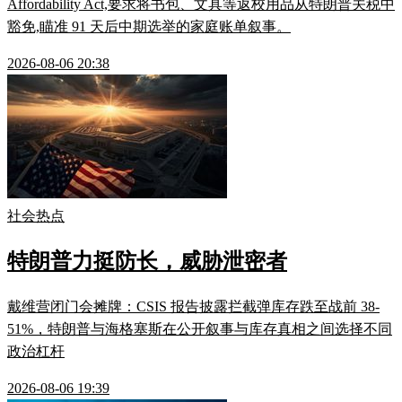
Affordability Act,要求将书包、文具等返校用品从特朗普关税中
豁免,瞄准 91 天后中期选举的家庭账单叙事。
2026-08-06 20:38
社会热点
特朗普力挺防长，威胁泄密者
戴维营闭门会摊牌：CSIS 报告披露拦截弹库存跌至战前 38-
51%，特朗普与海格塞斯在公开叙事与库存真相之间选择不同
政治杠杆
2026-08-06 19:39