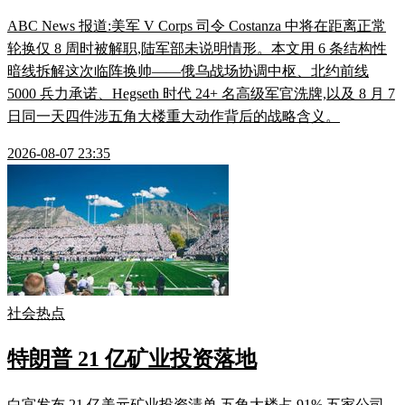
ABC News 报道:美军 V Corps 司令 Costanza 中将在距离正常
轮换仅 8 周时被解职,陆军部未说明情形。本文用 6 条结构性
暗线拆解这次临阵换帅——俄乌战场协调中枢、北约前线
5000 兵力承诺、Hegseth 时代 24+ 名高级军官洗牌,以及 8 月 7
日同一天四件涉五角大楼重大动作背后的战略含义。
2026-08-07 23:35
社会热点
特朗普 21 亿矿业投资落地
白宫发布 21 亿美元矿业投资清单,五角大楼占 91%,五家公司