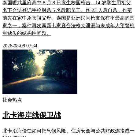
泰国暖武里府高中 8 月 8 日发生校园枪击，14 岁学生用祖父
名下合法登记手枪射杀 5 名教职员工、伤 23 人后自杀，作案
前先在家中杀害祖父母。泰国是亚洲民间枪支保有率最高的国
家之一，案件再次暴露出家庭合法枪支泄漏与未成年人预警机
制缺失的结构性问题。
2026-08-08 07:34
社会热点
北卡海岸线保卫战
北卡沿海侵蚀如何把气候风险、住房安全与公共财政连接成一