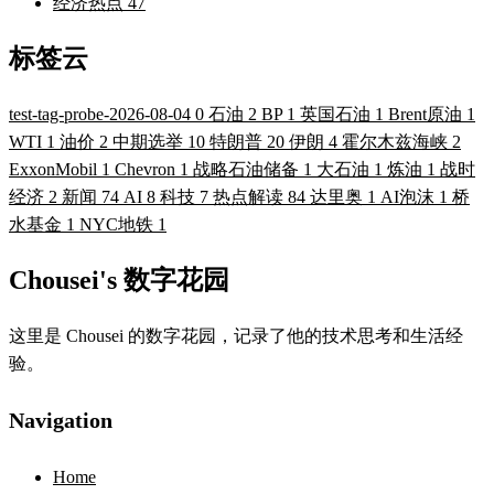
经济热点
47
标签云
test-tag-probe-2026-08-04
0
石油
2
BP
1
英国石油
1
Brent原油
1
WTI
1
油价
2
中期选举
10
特朗普
20
伊朗
4
霍尔木兹海峡
2
ExxonMobil
1
Chevron
1
战略石油储备
1
大石油
1
炼油
1
战时
经济
2
新闻
74
AI
8
科技
7
热点解读
84
达里奥
1
AI泡沫
1
桥
水基金
1
NYC地铁
1
Chousei's 数字花园
这里是 Chousei 的数字花园，记录了他的技术思考和生活经
验。
Navigation
Home