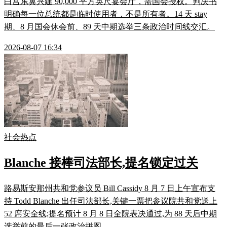
白宫东翼兴建 90,000 平方英尺宴会厅，需国会授权。判决书
明确每一位总统都是临时使用者，不是所有者。14 天 stay
期、8 月国会休会前、89 天中期选举三条政治时间线交汇。
2026-08-07 16:34
社会热点
Blanche 接棒司法部长,提名锁定过关
路易斯安那州共和党参议员 Bill Cassidy 8 月 7 日上午宣布支
持 Todd Blanche 出任司法部长,关键一票把参议院共和党送上
52 席安全线;提名预计 8 月 8 日全院表决通过,为 88 天后中期
选举前的最后一张政治拼图。