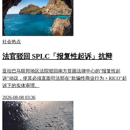
社会热点
法官驳回 SPLC「报复性起诉」抗辩
亚拉巴马联邦地区法院驳回南方贫困法律中心的"报复性起
诉"动议，使其必须直面司法部在"欺骗性商业行为 + RICO"起
诉下的实体审理。
2026-08-08 03:36