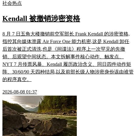
社会热点
Kendall 被撤销涉密资格
8 月 7 日五角大楼撤销前空军部长 Frank Kendall 的涉密资格,
指控其向媒体泄露 Air Force One 能力机密,这是 Kendall 卸任
后首次被正式清洗,也是《间谍法》程序上一次罕见的先撤
销、后观望中间状态。本文拆解事件核心动作、触发点、
NYT 7 月传票风暴、Kendall 履历政治含义、同日四件动作矩
阵、30/60/90 天四种结局,以及前部长级人物涉密身份该由谁管
的程序真空。
2026-08-08 01:37