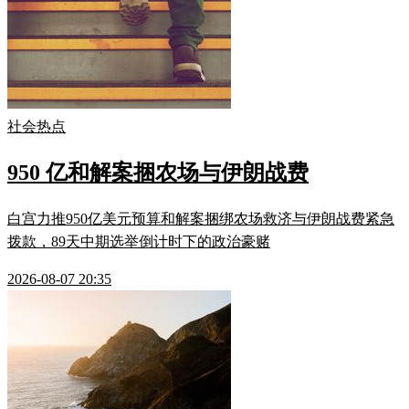
社会热点
950 亿和解案捆农场与伊朗战费
白宫力推950亿美元预算和解案捆绑农场救济与伊朗战费紧急
拨款，89天中期选举倒计时下的政治豪赌
2026-08-07 20:35