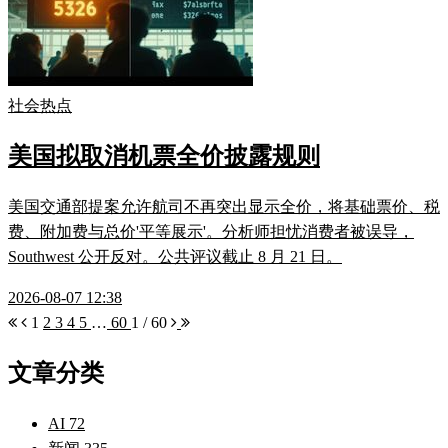
社会热点
美国拟取消机票全价披露规则
美国交通部提案允许航司不再突出显示全价，将基础票价、税
费、附加费与总价'平等展示'。分析师担忧消费者被误导，
Southwest 公开反对。公共评议截止 8 月 21 日。
2026-08-07 12:38
1
2
3
4
5
…
60
1 / 60
文章分类
AI
72