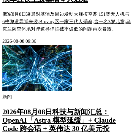
俄军8月8日凌晨对基辅及周边发动大规模空袭,151架无人机与
6枚弹道导弹来袭,Brovary区一家三代人殒命,含一名3岁儿童;乌
克兰防空体系对弹道导弹拦截率偏低的问题再次暴露。
2026-08-08 09:36
新闻
2026年08月08日科技与新闻汇总：
OpenAI「Astra 模型延缓」+ Claude
Code 跨会话 + 英伟达 30 亿美元投