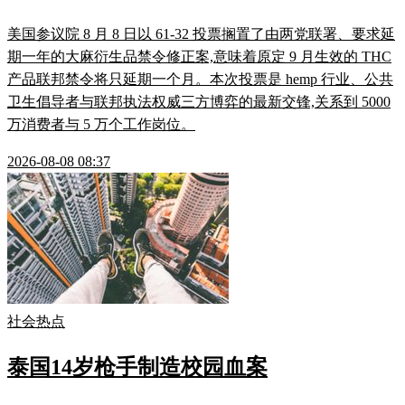
美国参议院 8 月 8 日以 61-32 投票搁置了由两党联署、要求延
期一年的大麻衍生品禁令修正案,意味着原定 9 月生效的 THC
产品联邦禁令将只延期一个月。本次投票是 hemp 行业、公共
卫生倡导者与联邦执法权威三方博弈的最新交锋,关系到 5000
万消费者与 5 万个工作岗位。
2026-08-08 08:37
社会热点
泰国14岁枪手制造校园血案