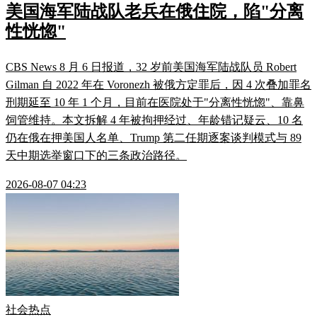
美国海军陆战队老兵在俄住院，陷"分离
性恍惚"
CBS News 8 月 6 日报道，32 岁前美国海军陆战队员 Robert
Gilman 自 2022 年在 Voronezh 被俄方定罪后，因 4 次叠加罪名
刑期延至 10 年 1 个月，目前在医院处于"分离性恍惚"、靠鼻
饲管维持。本文拆解 4 年被拘押经过、年龄错记疑云、10 名
仍在俄在押美国人名单、Trump 第二任期逐案谈判模式与 89
天中期选举窗口下的三条政治路径。
2026-08-07 04:23
社会热点