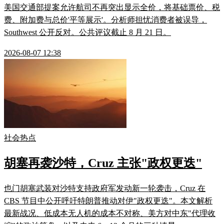
美国交通部提案允许航司不再突出显示全价，将基础票价、税
费、附加费与总价'平等展示'。分析师担忧消费者被误导，
Southwest 公开反对。公共评议截止 8 月 21 日。
2026-08-07 12:38
社会热点
胡塞再袭沙特，Cruz 主张"政权更迭"
也门胡塞武装对沙特支持政府军发动新一轮袭击，Cruz 在
CBS 节目中公开呼吁特朗普推动对伊"政权更迭"。本文解析
最新战况、低成本无人机的成本不对称、美方对中东"代理收