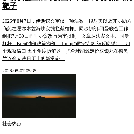
靶子
2026年8月7日，伊朗议会审议一项法案，拟对美以及其协助方
商船在霍尔木兹海峡实施拦截扣押。同步伊朗-阿曼联合工作
组把7月30日临时协议改写为审批制。文章从法案文本、阿曼
杠杆、Brent油价政策溢价、Trump"很快结束"被反向锁定、四
个观察窗口 五个角度拆解这一把全球能源定价权锁死在德黑
兰议会立法日历上的新常态。
2026-08-07 05:35
社会热点