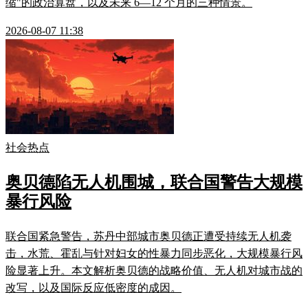
缩"的政治算盘，以及未来 6—12 个月的三种情景。
2026-08-07 11:38
社会热点
奥贝德陷无人机围城，联合国警告大规模
暴行风险
联合国紧急警告，苏丹中部城市奥贝德正遭受持续无人机袭
击，水荒、霍乱与针对妇女的性暴力同步恶化，大规模暴行风
险显著上升。本文解析奥贝德的战略价值、无人机对城市战的
改写，以及国际反应低密度的成因。