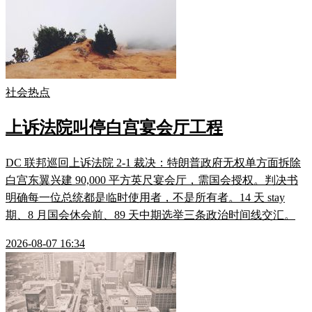
社会热点
上诉法院叫停白宫宴会厅工程
DC 联邦巡回上诉法院 2-1 裁决：特朗普政府无权单方面拆除
白宫东翼兴建 90,000 平方英尺宴会厅，需国会授权。判决书
明确每一位总统都是临时使用者，不是所有者。14 天 stay
期、8 月国会休会前、89 天中期选举三条政治时间线交汇。
2026-08-07 16:34