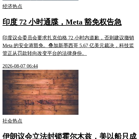
经济热点
印度 72 小时通牒，Meta 豁免权告急
印度议会委员会要求扎克伯格 72 小时内道歉，否则建议撤销
Meta 的安全港豁免。叠加新墨西哥 5.67 亿美元裁决，科技监
管正从罚款转向改变平台的法律身份。
2026-08-07 06:44
社会热点
伊朗议会立法封锁霍尔木兹，美以船只成