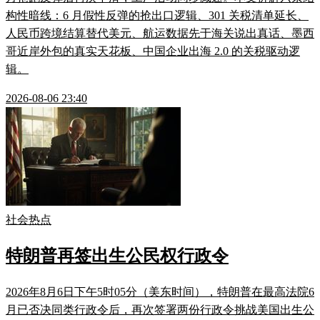
构性暗线：6 月假性反弹的抢出口逻辑、301 关税清单延长、
人民币跨境结算替代美元、航运数据先于海关说出真话、墨西
哥近岸外包的真实天花板、中国企业出海 2.0 的关税驱动逻
辑。
2026-08-06 23:40
社会热点
特朗普再签出生公民权行政令
2026年8月6日下午5时05分（美东时间），特朗普在最高法院6
月已否决同类行政令后，再次签署两份行政令挑战美国出生公