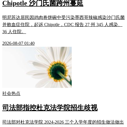
Chipotle 沙门氏菌跨州蔓延
明尼苏达居民因鸡肉卷饼碗中受污染墨西哥辣椒感染沙门氏菌
并败血症住院，起诉 Chipotle，CDC 报告 27 州 345 人感染、
36 人住院。
2026-08-07 01:40
社会热点
司法部指控杜克法学院招生歧视
司法部对杜克法学院 2024-2026 三个入学年度的招生做法做出