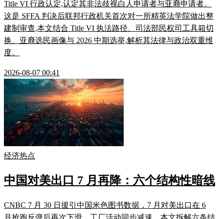
Title VI 行政认定,认定其非法歧视白人申请者与亚裔申请者。
这是 SFFA 判决后联邦行政机关首次对一所精英法学院做出整
建制审查,本文结合 Title VI 执法路径、司法部民权司工具箱切
换、亚裔选民画像与 2026 中期选举,解析其法律与政治双重维
度。
2026-08-07 00:41
经济热点
中国对美出口 7 月再降：六个结构性暗线
CNBC 7 月 30 日援引中国米色图书数据，7 月对美出口在 6
月抢跑反弹后再次下滑，工厂活动同步减速。本文拆解六条结