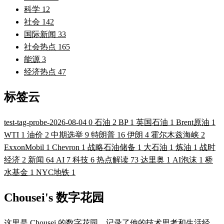
科学
12
社会
142
国际新闻
33
社会热点
165
能源
3
经济热点
47
标签云
test-tag-probe-2026-08-04
0
石油
2
BP
1
英国石油
1
Brent原油
1
WTI
1
油价
2
中期选举
9
特朗普
16
伊朗
4
霍尔木兹海峡
2
ExxonMobil
1
Chevron
1
战略石油储备
1
大石油
1
炼油
1
战时
经济
2
新闻
64
AI
7
科技
6
热点解读
73
达里奥
1
AI泡沫
1
桥
水基金
1
NYC地铁
1
Chousei's 数字花园
这里是 Chousei 的数字花园，记录了他的技术思考和生活经