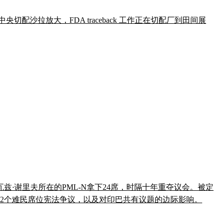
天、靠中央切配沙拉放大，FDA traceback 工作正在切配厂到田间展
兹·谢里夫所在的PML-N拿下24席，时隔十年重夺议会。被定
路径、12个难民席位宪法争议，以及对印巴共有议题的边际影响。