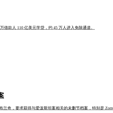
借款人 110 亿美元学贷，约 45 万人进入免除通道。
案
奇，要求获得与爱泼斯坦案相关的未删节档案，特别是 Zorro 