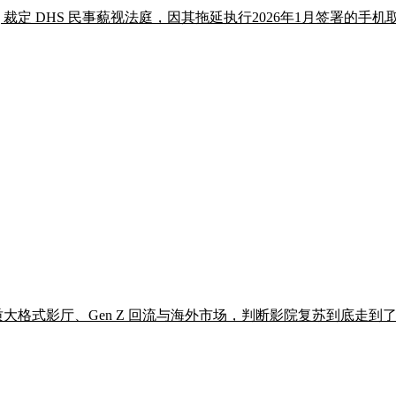
rimpong 裁定 DHS 民事藐视法庭，因其拖延执行2026年1月签署的手
优质大格式影厅、Gen Z 回流与海外市场，判断影院复苏到底走到