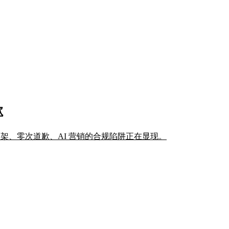
歉
下架、零次道歉、AI 营销的合规陷阱正在显现。