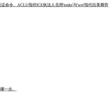
机取证命令。ACLU指控ICE执法人员用'tonks'与'wet'指代拉美裔劳
了哪一步。