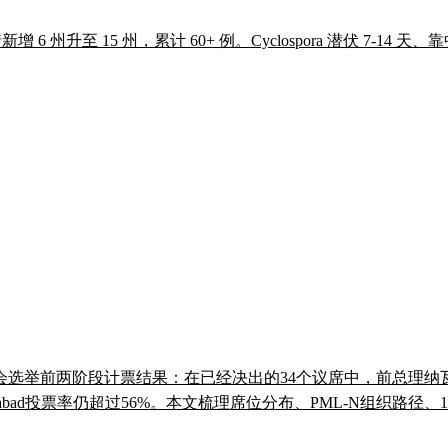
6 州升至 15 州，累计 60+ 例。Cyclospora 潜伏 7-14 
会选举前两阶段计票结果：在已经决出的34个议席中，前总理纳瓦
arabad投票率仍超过56%。本文梳理席位分布、PML-N组织