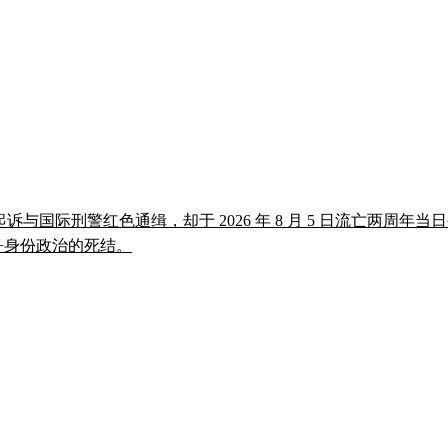
起诉与国际刑警红色通缉，却于 2026 年 8 月 5 日流亡两周年
政+身份政治的死结。