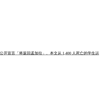
当日公开宣言「将返回孟加拉」。本文从 1,400 人死亡的学生运