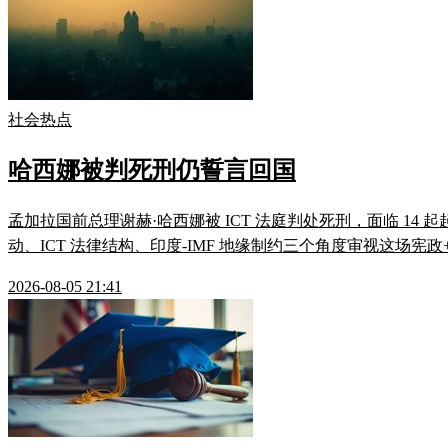
社会热点
哈西娜被判死刑仍誓言回国
孟加拉国前总理谢赫·哈西娜被 ICT 法庭判处死刑，面临 14 起
动、ICT 法律结构、印度-IMF 地缘制约三个角度审视这场宪
2026-08-05 21:41