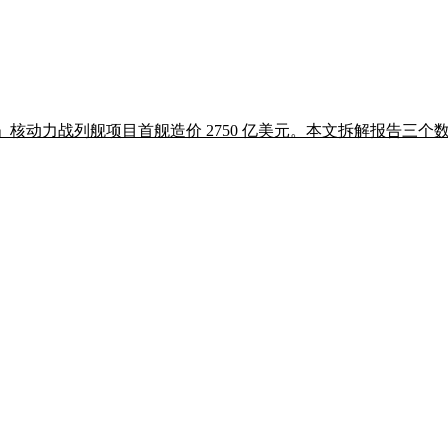
Fleet」核动力战列舰项目首舰造价 2750 亿美元。本文拆解报