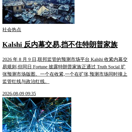
社会热点
Kalshi 反内幕交易,挡不住特朗普家族
2026 年 8 月 9 日,联邦监管的预测市场平台 Kalshi 收紧内幕交
易规则,但同日 Fortune 披露特朗普家族正通过 Truth Social 扩
张预测市场版图。一个在收紧,一个在扩张,预测市场同时撞上
监管红线与政治红线。
2026-08-09 09:35