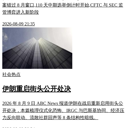
案错过 8 月窗口,110 天中期选举倒计时开始,CFTC 与 SEC 监
管博弈进入新阶段
2026-08-09 21:35
社会热点
伊朗重启街头公开处决
2026 年 8 月 9 日 ABC News 报道伊朗在战后重新启用街头公
开处决，本篇梳理仪式化恐怖、IRGC 与巴斯基协同、经济压
力反向联动、流散社群回声等 8 条结构性暗线。