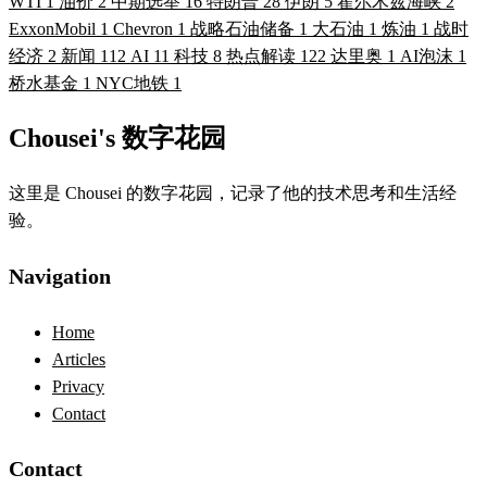
WTI
1
油价
2
中期选举
16
特朗普
28
伊朗
5
霍尔木兹海峡
2
ExxonMobil
1
Chevron
1
战略石油储备
1
大石油
1
炼油
1
战时
经济
2
新闻
112
AI
11
科技
8
热点解读
122
达里奥
1
AI泡沫
1
桥水基金
1
NYC地铁
1
Chousei's 数字花园
这里是 Chousei 的数字花园，记录了他的技术思考和生活经
验。
Navigation
Home
Articles
Privacy
Contact
Contact