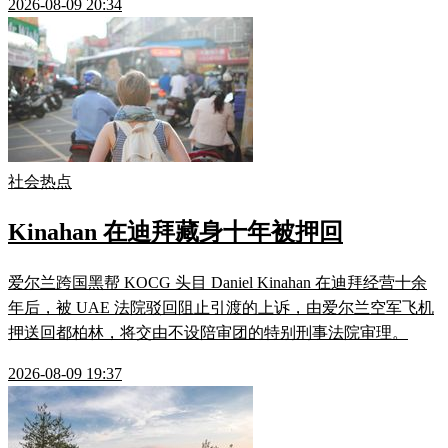
2026-08-09 20:34
社会热点
Kinahan 在迪拜藏身十年被押回
爱尔兰跨国黑帮 KOCG 头目 Daniel Kinahan 在迪拜经营十余
年后，被 UAE 法院驳回阻止引渡的上诉，由爱尔兰空军飞机
押送回都柏林，将交由不设陪审团的特别刑事法院审理。
2026-08-09 19:37