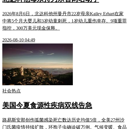
2026年8月6日，北达科他州曼丹市22岁母亲Kailey Erhart在家
中将5个月大婴儿和3岁幼童刺死，1岁幼儿重伤幸存。9项重罪
指控，300万美元现金保释。
2026-08-10 04:49
社会热点
美国今夏食源性疾病双线告急
路易斯安那创伤弧菌感染死亡数达历史均值5倍，全美27州沙
门氏菌疫情持续扩散，环孢子虫确诊破万例。气候变暖、食品