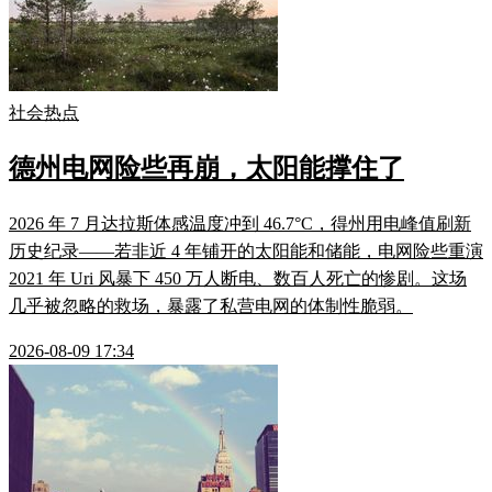
社会热点
德州电网险些再崩，太阳能撑住了
2026 年 7 月达拉斯体感温度冲到 46.7°C，得州用电峰值刷新
历史纪录——若非近 4 年铺开的太阳能和储能，电网险些重演
2021 年 Uri 风暴下 450 万人断电、数百人死亡的惨剧。这场
几乎被忽略的救场，暴露了私营电网的体制性脆弱。
2026-08-09 17:34