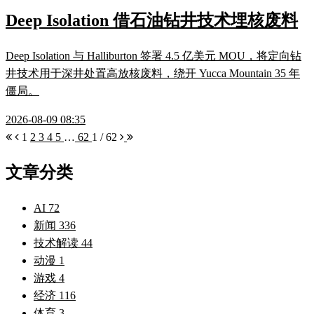
Deep Isolation 借石油钻井技术埋核废料
Deep Isolation 与 Halliburton 签署 4.5 亿美元 MOU，将定向钻
井技术用于深井处置高放核废料，绕开 Yucca Mountain 35 年
僵局。
2026-08-09 08:35
1
2
3
4
5
…
62
1 / 62
文章分类
AI
72
新闻
336
技术解读
44
动漫
1
游戏
4
经济
116
体育
3