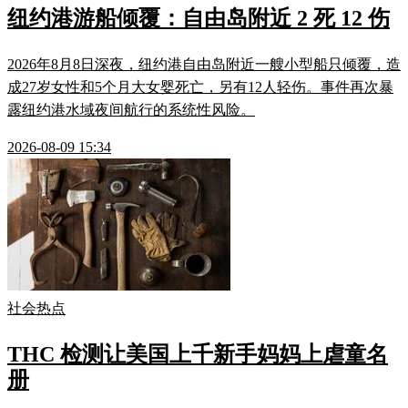
纽约港游船倾覆：自由岛附近 2 死 12 伤
2026年8月8日深夜，纽约港自由岛附近一艘小型船只倾覆，造
成27岁女性和5个月大女婴死亡，另有12人轻伤。事件再次暴
露纽约港水域夜间航行的系统性风险。
2026-08-09 15:34
社会热点
THC 检测让美国上千新手妈妈上虐童名
册