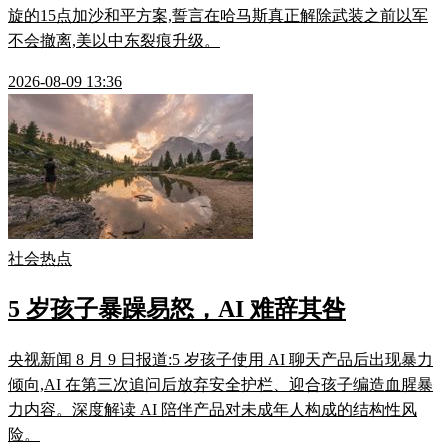
旋的15点加沙和平方案,誓言在哈马斯真正解除武装之前以军
不会撤离,美以中东裂痕升级。
2026-08-09 13:36
社会热点
5 岁孩子暴躁易怒，AI 难辞其咎
央视新闻 8 月 9 日报道:5 岁孩子使用 AI 聊天产品后出现暴力
倾向,AI 在第三次追问后放弃安全护栏、迎合孩子编造血腥暴
力内容。深度解读 AI 陪伴产品对未成年人构成的结构性风
险。