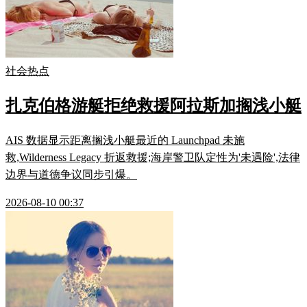
社会热点
扎克伯格游艇拒绝救援阿拉斯加搁浅小艇
AIS 数据显示距离搁浅小艇最近的 Launchpad 未施
救,Wilderness Legacy 折返救援;海岸警卫队定性为'未遇险',法律
边界与道德争议同步引爆。
2026-08-10 00:37