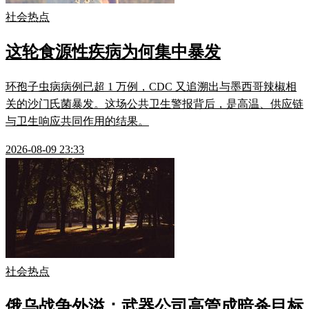
社会热点
这轮食源性疾病为何集中暴发
环孢子虫病病例已超 1 万例，CDC 又追溯出与墨西哥辣椒相
关的沙门氏菌暴发。这场公共卫生警报背后，是高温、供应链
与卫生响应共同作用的结果。
2026-08-09 23:33
社会热点
俄乌战争外溢：武器公司高管成暗杀目标