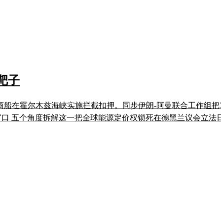
靶子
方商船在霍尔木兹海峡实施拦截扣押。同步伊朗-阿曼联合工作组
个观察窗口 五个角度拆解这一把全球能源定价权锁死在德黑兰议会立