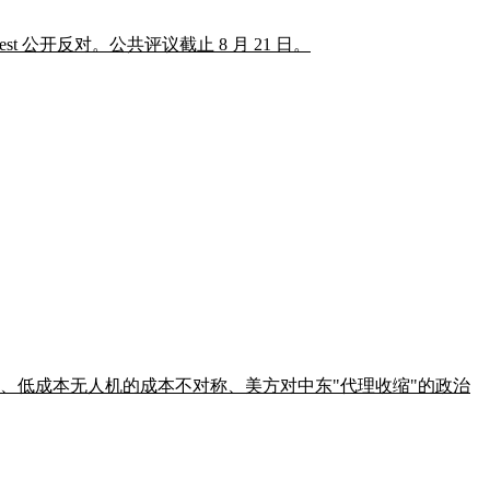
公开反对。公共评议截止 8 月 21 日。
战况、低成本无人机的成本不对称、美方对中东"代理收缩"的政治