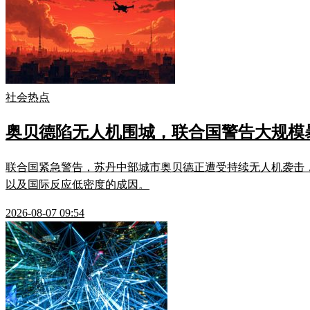
社会热点
奥贝德陷无人机围城，联合国警告大规模
联合国紧急警告，苏丹中部城市奥贝德正遭受持续无人机袭击
以及国际反应低密度的成因。
2026-08-07 09:54