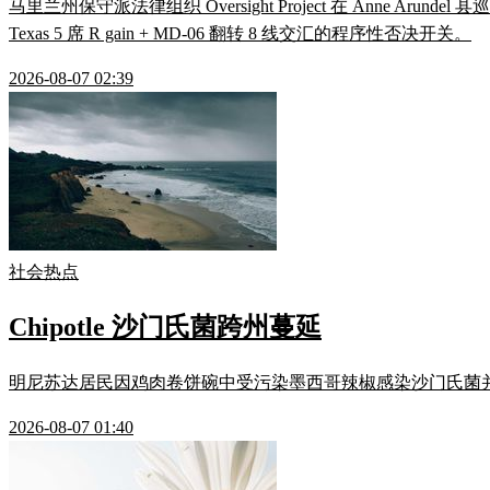
马里兰州保守派法律组织 Oversight Project 在 Anne Ar
Texas 5 席 R gain + MD-06 翻转 8 线交汇的程序性否决开关。
2026-08-07 02:39
社会热点
Chipotle 沙门氏菌跨州蔓延
明尼苏达居民因鸡肉卷饼碗中受污染墨西哥辣椒感染沙门氏菌并败血症住院，
2026-08-07 01:40