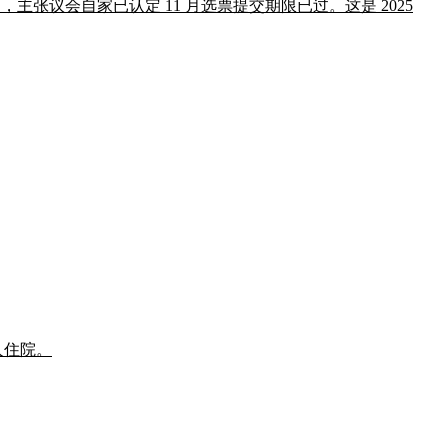
重划宪法修正案，主张议会自家已认定 11 月选票提交期限已过。这是 2025
 人住院。