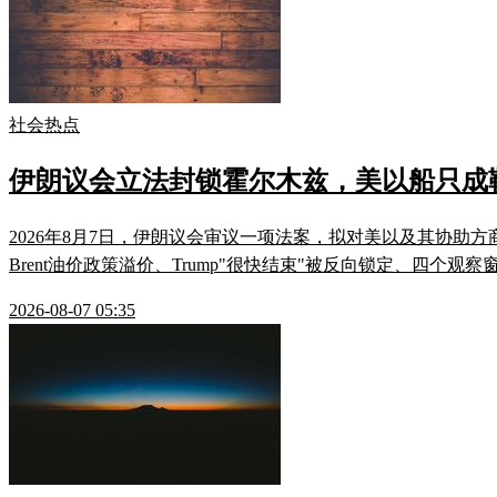
社会热点
伊朗议会立法封锁霍尔木兹，美以船只成
2026年8月7日，伊朗议会审议一项法案，拟对美以及其协助
Brent油价政策溢价、Trump"很快结束"被反向锁定、四
2026-08-07 05:35