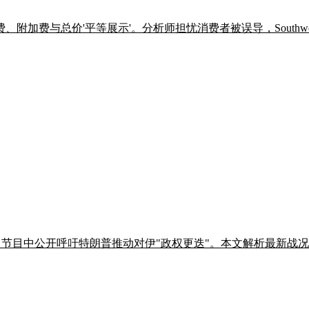
费与总价'平等展示'。分析师担忧消费者被误导，Southwest 
BS 节目中公开呼吁特朗普推动对伊"政权更迭"。本文解析最新