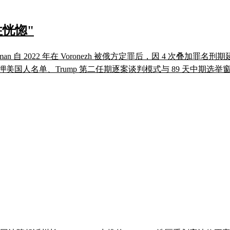
恍惚"
 Gilman 自 2022 年在 Voronezh 被俄方定罪后，因 4 次
押美国人名单、Trump 第二任期逐案谈判模式与 89 天中期选