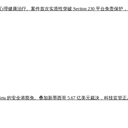
年心理健康治疗。案件首次实质性突破 Section 230 平台免责
eta 的安全港豁免。叠加新墨西哥 5.67 亿美元裁决，科技监