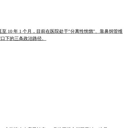
叠加罪名刑期延至 10 年 1 个月，目前在医院处于"分离性恍惚"、靠鼻饲管维
举窗口下的三条政治路径。