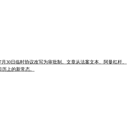
把7月30日临时协议改写为审批制。文章从法案文本、阿曼杠杆、
法日历上的新常态。