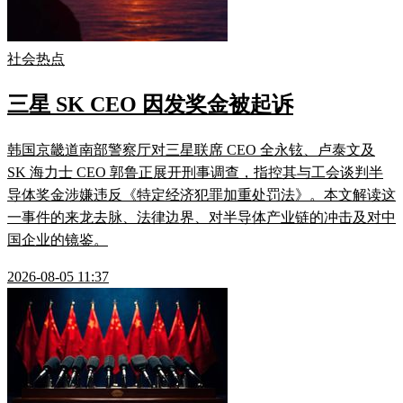
社会热点
三星 SK CEO 因发奖金被起诉
韩国京畿道南部警察厅对三星联席 CEO 全永铉、卢泰文及
SK 海力士 CEO 郭鲁正展开刑事调查，指控其与工会谈判半
导体奖金涉嫌违反《特定经济犯罪加重处罚法》。本文解读这
一事件的来龙去脉、法律边界、对半导体产业链的冲击及对中
国企业的镜鉴。
2026-08-05 11:37