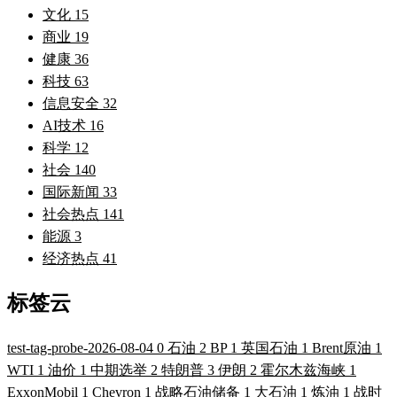
文化
15
商业
19
健康
36
科技
63
信息安全
32
AI技术
16
科学
12
社会
140
国际新闻
33
社会热点
141
能源
3
经济热点
41
标签云
test-tag-probe-2026-08-04
0
石油
2
BP
1
英国石油
1
Brent原油
1
WTI
1
油价
1
中期选举
2
特朗普
3
伊朗
2
霍尔木兹海峡
1
ExxonMobil
1
Chevron
1
战略石油储备
1
大石油
1
炼油
1
战时