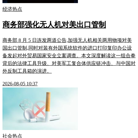
经济热点
商务部强化无人机对美出口管制
商务部 8 月 5 日连发两道公告,加强无人机相关两用物项对美
国出口管制,同时对装有外国系统软件的进口打印复印办公设
备发起对外贸易国家安全立案调查。本文深度解读这一组合拳
背后的法律工具升级、对美军工复合体供应链冲击、与中国对
外反制工具箱的演进。
2026-08-05 10:37
社会热点