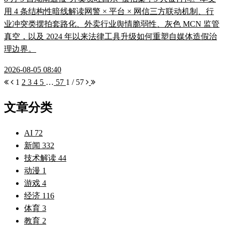
用 4 条结构性暗线解读网警 × 平台 × 网信三方联动机制、行
业冲突类摆拍套路化、外卖行业舆情脆弱性、灰色 MCN 监管
真空，以及 2024 年以来法律工具升级如何重塑自媒体造假治
理边界。
2026-08-05 08:40
1
2
3
4
5
…
57
1 / 57
文章分类
AI
72
新闻
332
技术解读
44
动漫
1
游戏
4
经济
116
体育
3
教育
2