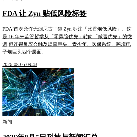
FDA 让 Zyn 贴低风险标签
FDA 首次允许无烟尼古丁袋 Zyn 标注「比香烟低风险」。这
是 16 年来监管哲学从「零风险优先」转向「减害优先」的微
调,但连锁反应会触及烟草巨头、青少年、医保系统、跨境电
子烟巨头四个层面。
2026-08-05 09:43
新闻