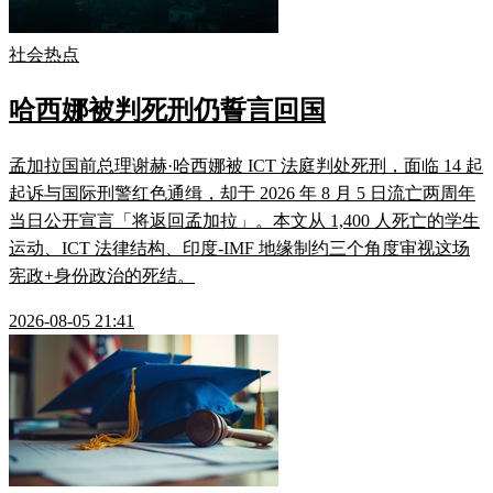
社会热点
哈西娜被判死刑仍誓言回国
孟加拉国前总理谢赫·哈西娜被 ICT 法庭判处死刑，面临 14 起
起诉与国际刑警红色通缉，却于 2026 年 8 月 5 日流亡两周年
当日公开宣言「将返回孟加拉」。本文从 1,400 人死亡的学生
运动、ICT 法律结构、印度-IMF 地缘制约三个角度审视这场
宪政+身份政治的死结。
2026-08-05 21:41