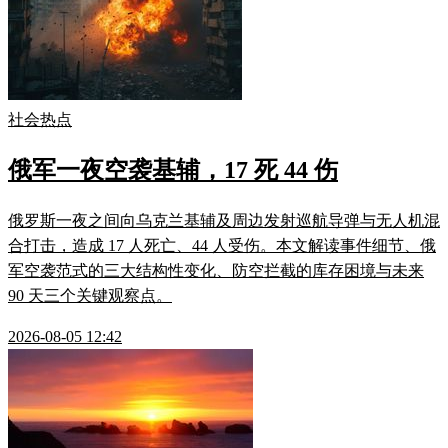
社会热点
俄军一夜空袭基辅，17 死 44 伤
俄罗斯一夜之间向乌克兰基辅及周边发射巡航导弹与无人机混
合打击，造成 17 人死亡、44 人受伤。本文解读事件细节、俄
军空袭范式的三大结构性变化、防空拦截的库存困境与未来
90 天三个关键观察点。
2026-08-05 12:42