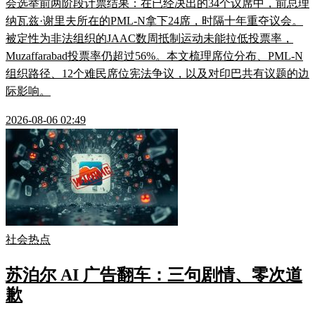
会选举前两阶段计票结果：在已经决出的34个议席中，前总理
纳瓦兹·谢里夫所在的PML-N拿下24席，时隔十年重夺议会。
被定性为非法组织的JAAC数周抵制运动未能拉低投票率，
Muzaffarabad投票率仍超过56%。本文梳理席位分布、PML-N
组织路径、12个难民席位宪法争议，以及对印巴共有议题的边
际影响。
2026-08-06 02:49
社会热点
苏泊尔 AI 广告翻车：三句剧情、零次道
歉