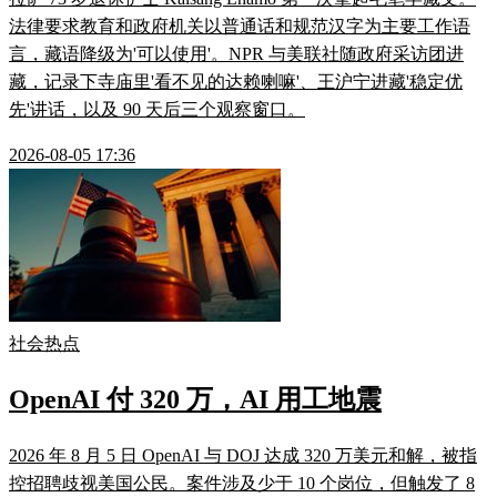
法律要求教育和政府机关以普通话和规范汉字为主要工作语
言，藏语降级为'可以使用'。NPR 与美联社随政府采访团进
藏，记录下寺庙里'看不见的达赖喇嘛'、王沪宁进藏'稳定优
先'讲话，以及 90 天后三个观察窗口。
2026-08-05 17:36
社会热点
OpenAI 付 320 万，AI 用工地震
2026 年 8 月 5 日 OpenAI 与 DOJ 达成 320 万美元和解，被指
控招聘歧视美国公民。案件涉及少于 10 个岗位，但触发了 8