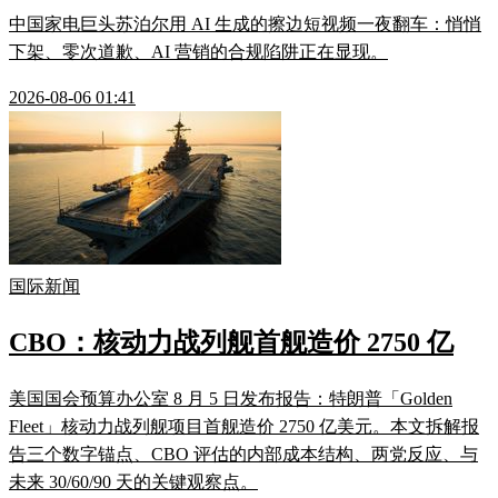
中国家电巨头苏泊尔用 AI 生成的擦边短视频一夜翻车：悄悄
下架、零次道歉、AI 营销的合规陷阱正在显现。
2026-08-06 01:41
国际新闻
CBO：核动力战列舰首舰造价 2750 亿
美国国会预算办公室 8 月 5 日发布报告：特朗普「Golden
Fleet」核动力战列舰项目首舰造价 2750 亿美元。本文拆解报
告三个数字锚点、CBO 评估的内部成本结构、两党反应、与
未来 30/60/90 天的关键观察点。