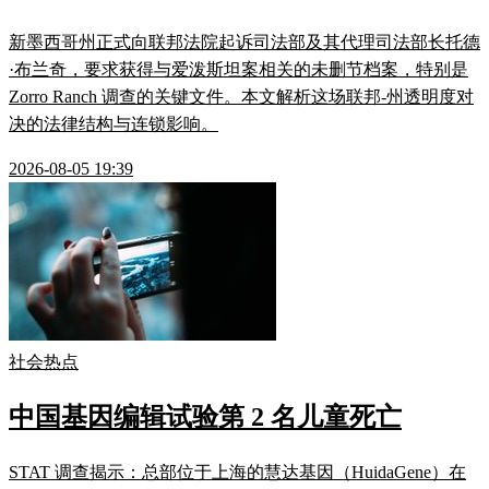
新墨西哥州正式向联邦法院起诉司法部及其代理司法部长托德
·布兰奇，要求获得与爱泼斯坦案相关的未删节档案，特别是
Zorro Ranch 调查的关键文件。本文解析这场联邦-州透明度对
决的法律结构与连锁影响。
2026-08-05 19:39
社会热点
中国基因编辑试验第 2 名儿童死亡
STAT 调查揭示：总部位于上海的慧达基因（HuidaGene）在