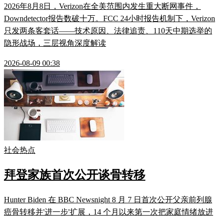
2026年8月8日，Verizon在全美范围内发生重大断网事件，
Downdetector报告数破十万。FCC 24小时报告机制下，Verizon
只发两条客套话——技术原因、法律追责、110天中期选举的
隐形战场，三层视角深度解读
2026-08-09 00:38
社会热点
拜登家族首次公开谈骨转移
Hunter Biden 在 BBC Newsnight 8 月 7 日首次公开父亲前列腺
癌骨转移并'进一步'扩展，14 个月以来第一次把家庭情绪放进