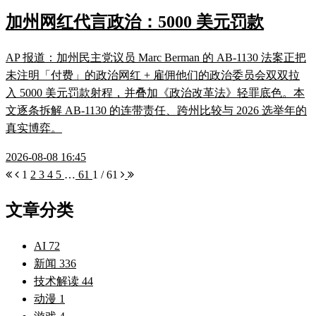
加州网红代言政治：5000 美元罚款
AP 报道：加州民主党议员 Marc Berman 的 AB-1130 法案正把
未注明「付费」的政治网红 + 雇佣他们的政治委员会双双拉
入 5000 美元罚款射程，并叠加《政治改革法》轻罪底色。本
文逐条拆解 AB-1130 的连带责任、跨州比较与 2026 选举年的
真实博弈。
2026-08-08 16:45
1
2
3
4
5
…
61
1 / 61
文章分类
AI
72
新闻
336
技术解读
44
动漫
1