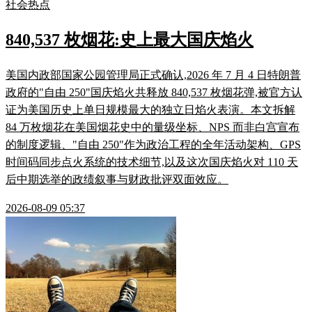
社会热点
840,537 枚烟花:史上最大国庆焰火
美国内政部国家公园管理局正式确认,2026 年 7 月 4 日特朗普
政府的"自由 250"国庆焰火共释放 840,537 枚烟花弹,被官方认
证为美国历史上单日规模最大的独立日焰火表演。本文拆解
84 万枚烟花在美国烟花史中的量级坐标、NPS 而非白宫宣布
的制度逻辑、"自由 250"作为政治工程的全年活动架构、GPS
时间码同步点火系统的技术细节,以及这次国庆焰火对 110 天
后中期选举的政绩叙事与财政批评双面效应。
2026-08-09 05:37