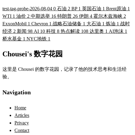
test-tag-probe-2026-08-04
0
石油
2
BP
1
英国石油
1
Brent原油
1
WTI
1
油价
2
中期选举
16
特朗普
26
伊朗
4
霍尔木兹海峡
2
ExxonMobil
1
Chevron
1
战略石油储备
1
大石油
1
炼油
1
战时
经济
2
新闻
98
AI
10
科技
8
热点解读
108
达里奥
1
AI泡沫
1
桥水基金
1
NYC地铁
1
Chousei's 数字花园
这里是 Chousei 的数字花园，记录了他的技术思考和生活经
验。
Navigation
Home
Articles
Privacy
Contact