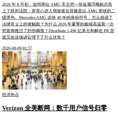
2026 年 8 月初，加州两位 AMG 车主把一块金属浮雕标志告
上了联邦法院：穿背心进入驾驶座后背被盖出 AMG 形状的二
级烫伤。Mercedes-AMG 这块 40 年的身份符号，怎么就成了
法律意义上的接触面？为什么 2026 年夏季的极端高温第一次
把装饰推过了灼伤阈值？Dieselgate 1.496 亿美元和解在 PR 层
面又给这场诉讼埋下了什么伏笔？
2026-08-09 01:37
经济热点
Verizon 全美断网：数千用户信号归零