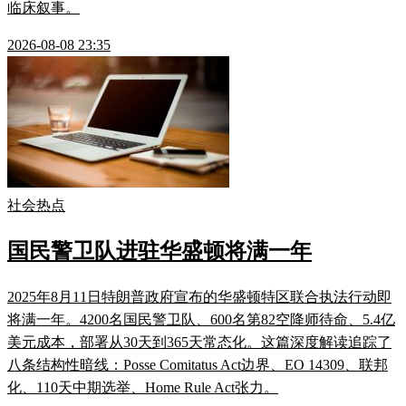
临床叙事。
2026-08-08 23:35
社会热点
国民警卫队进驻华盛顿将满一年
2025年8月11日特朗普政府宣布的华盛顿特区联合执法行动即
将满一年。4200名国民警卫队、600名第82空降师待命、5.4亿
美元成本，部署从30天到365天常态化。这篇深度解读追踪了
八条结构性暗线：Posse Comitatus Act边界、EO 14309、联邦
化、110天中期选举、Home Rule Act张力。