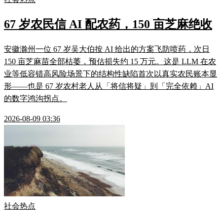
67 岁农民信 AI 配农药，150 亩芝麻绝收
安徽滁州一位 67 岁吴大伯按 AI 给出的方案飞防喷药，次日
150 亩芝麻苗全部枯萎，预估损失约 15 万元。这是 LLM 在农
业等低容错高风险场景下的结构性缺陷首次以真实农民账本显
形——也是 67 岁农村老人从「将信将疑」到「完全依赖」AI
的数字鸿沟拐点。
2026-08-09 03:36
社会热点