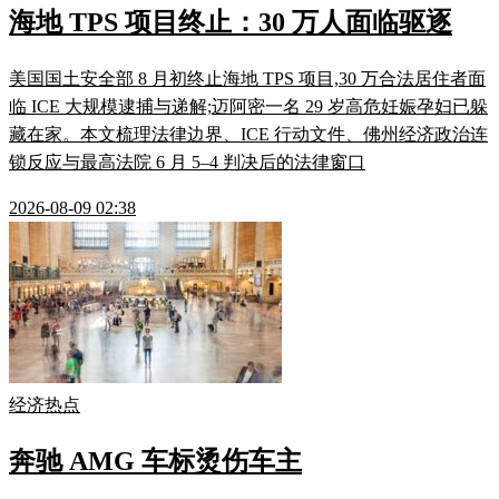
海地 TPS 项目终止：30 万人面临驱逐
美国国土安全部 8 月初终止海地 TPS 项目,30 万合法居住者面
临 ICE 大规模逮捕与递解;迈阿密一名 29 岁高危妊娠孕妇已躲
藏在家。本文梳理法律边界、ICE 行动文件、佛州经济政治连
锁反应与最高法院 6 月 5–4 判决后的法律窗口
2026-08-09 02:38
经济热点
奔驰 AMG 车标烫伤车主