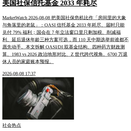
美国社保信托基金 2033 年耗尽
MarketWatch 2026-08-08 把美国社保危机比作「房间里的大象
与角落里的老鼠」：OASI 信托基金 2033 年耗尽、届时只能
兑付 79% 福利；国会在 7 年立法窗口里只剩加税、削减福
利、延后退休年龄三种方案可选，而 110 天中期选举前谁都不
愿先动手。本文拆解 OASI/DI 双基金结构、四种药方财政测
算、1983 vs 2026 政治地形对比、Z 世代跨代视角。6700 万退
休人员的家庭账本预报。
2026-08-08 17:37
社会热点