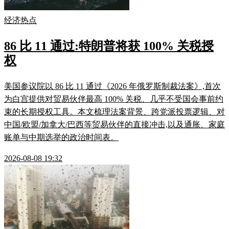
经济热点
86 比 11 通过:特朗普将获 100% 关税授
权
美国参议院以 86 比 11 通过《2026 年俄罗斯制裁法案》,首次
为白宫提供对贸易伙伴最高 100% 关税、几乎不受国会事前约
束的长期授权工具。本文梳理法案背景、跨党派投票逻辑、对
中国/欧盟/加拿大/巴西等贸易伙伴的直接冲击,以及通胀、家庭
账单与中期选举的政治时间表。
2026-08-08 19:32