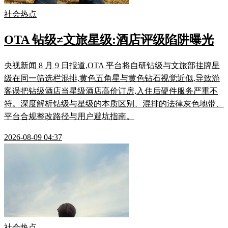
社会热点
OTA 钻级≠文旅星级:酒店评级陷阱曝光
央视新闻 8 月 9 日报道,OTA 平台将自研钻级与文旅部挂牌星
级在同一筛选栏混排,黄色五角星与黄色钻石视觉近似,导致游
客误把钻级酒店当星级酒店高价订房,入住后硬件服务严重不
符。深度解析钻级与星级的本质区别、混排的法律灰色地带、
平台合规整改路径与用户避坑指南。
2026-08-09 04:37
社会热点